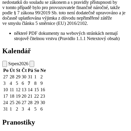
nedostatků do souladu se zákonem a s pravidly přístupnosti by
v tomto případě bylo pro provozovatele finančně náročné, takže
podle § 7 zákona 99/2019 Sb. toto není dodatečně upravováno a je
dočasně uplatňována výjimka z důvodu nepřiměřené zátěže
ve smyslu článku 5 směrnice (EU) 2016/2102.
některé PDF dokumenty na webových stránkách nemají
strojově čitelnou vrstvu (Pravidlo 1.1.1 Netextový obsah)
Kalendář
Srpen
2026
Po
Út
St
Čt
Pá
So
Ne
27
28
29
30
31
1
2
3
4
5
6
7
8
9
10
11
12
13
14
15
16
17
18
19
20
21
22
23
24
25
26
27
28
29
30
31
1
2
3
4
5
6
Pranostiky