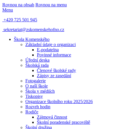
Rovnou na obsah
Rovnou na menu
Menu
+420 725 501 945
sekretariat@zskomenskehofno.cz
Škola Komenského
Základní údaje o organizaci
E-podatelna
Povinné informace
Úřední deska
Školská rada
Členové školské rady
Zápisy ze zasedání
Fotogalerie
O naší škole
Škola v médiích
Tiskopisy
Organizace školního roku 2025⁄2026
Rozvrh hodin
Rodiče
Zájmová činnost
Školní poradenské pracoviště
Školní družina