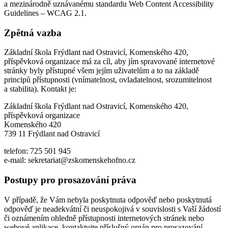
a mezinárodně uznávanému standardu Web Content Accessibility
Guidelines – WCAG 2.1.
Zpětná vazba
Základní škola Frýdlant nad Ostravicí, Komenského 420,
příspěvková organizace má za cíl, aby jím spravované internetové
stránky byly přístupné všem jejím uživatelům a to na základě
principů přístupnosti (vnímatelnost, ovladatelnost, srozumitelnost
a stabilita). Kontakt je:
Základní škola Frýdlant nad Ostravicí, Komenského 420,
příspěvková organizace
Komenského 420
739 11 Frýdlant nad Ostravicí
telefon: 725 501 945
e-mail: sekretariat@zskomenskehofno.cz
Postupy pro prosazování práva
V případě, že Vám nebyla poskytnuta odpověď nebo poskytnutá
odpověď je neadekvátní či neuspokojivá v souvislosti s Vaší žádostí
či oznámením ohledně přístupnosti internetových stránek nebo
webové aplikace, kontaktujte příslušný orgán pro prosazování