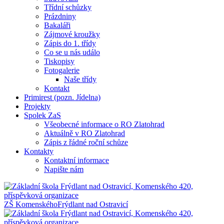
Třídní schůzky
Prázdniny
Bakaláři
Zájmové kroužky
Zápis do 1. třídy
Co se u nás událo
Tiskopisy
Fotogalerie
Naše třídy
Kontakt
Primirest (pozn. Jídelna)
Projekty
Spolek ZaS
Všeobecné informace o RO Zlatohrad
Aktuálně v RO Zlatohrad
Zápis z řádné roční schůze
Kontakty
Kontaktní informace
Napište nám
ZŠ Komenského
Frýdlant nad Ostravicí