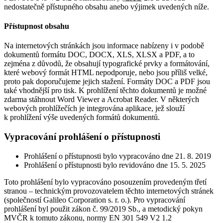
nedostatečně přístupného obsahu anebo výjimek uvedených níže.
Přístupnost obsahu
Na internetových stránkách jsou informace nabízeny i v podobě
dokumentů formátu DOC, DOCX, XLS, XLSX a PDF, a to
zejména z důvodů, že obsahují typografické prvky a formátování,
které webový formát HTML nepodporuje, nebo jsou příliš velké,
proto pak doporučujeme jejich stažení. Formáty DOC a PDF jsou
také vhodnější pro tisk. K prohlížení těchto dokumentů je možné
zdarma stáhnout Word Viewer a Acrobat Reader. V některých
webových prohlížečích je integrována aplikace, jež slouží
k prohlížení výše uvedených formátů dokumentů.
Vypracování prohlášení o přístupnosti
Prohlášení o přístupnosti bylo vypracováno dne 21. 8. 2019
Prohlášení o přístupnosti bylo revidováno dne 15. 5. 2025
Toto prohlášení bylo vypracováno posouzením provedeným třetí
stranou – technickým provozovatelem těchto internetových stránek
(společností Galileo Corporation s. r. o.). Pro vypracování
prohlášení byl použit zákon č. 99/2019 Sb., a metodický pokyn
MVČR k tomuto zákonu, normy EN 301 549 V2 1.2