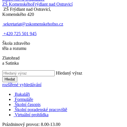
ZŠ Komenského
Frýdlant nad Ostravicí
ZŠ Frýdlant nad Ostravicí,
Komenského 420
sekretariat@zskomenskehofno.cz
+420 725 501 945
Škola zdravého
těla a rozumu
Zlatohrad
a Satinka
Hledaný výraz
Hledat
rozšířené vyhledávání
Bakaláři
Formuláře
Školní časopis
Školní poradenské pracoviště
Virtuální prohlídka
Prázdninový provoz: 8.00-13.00