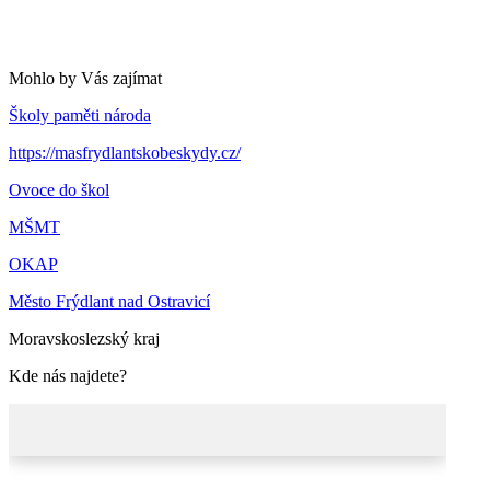
Mohlo by Vás zajímat
Školy paměti národa
https://masfrydlantskobeskydy.cz/
Ovoce do škol
MŠMT
OKAP
Město Frýdlant nad Ostravicí
Moravskoslezský kraj
Kde nás najdete?