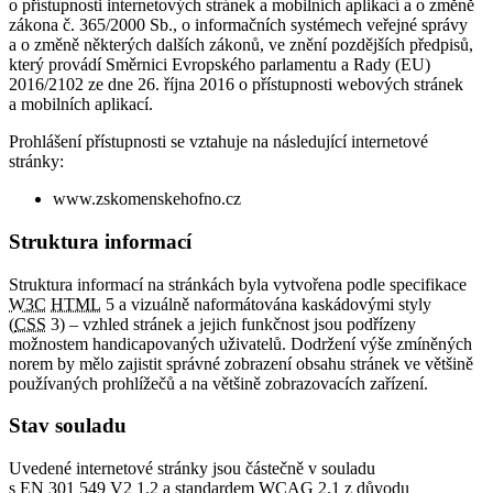
o přístupnosti internetových stránek a mobilních aplikací a o změně
zákona č. 365/2000 Sb., o informačních systémech veřejné správy
a o změně některých dalších zákonů, ve znění pozdějších předpisů,
který provádí Směrnici Evropského parlamentu a Rady (EU)
2016/2102 ze dne 26. října 2016 o přístupnosti webových stránek
a mobilních aplikací.
Prohlášení přístupnosti se vztahuje na následující internetové
stránky:
www.zskomenskehofno.cz
Struktura informací
Struktura informací na stránkách byla vytvořena podle specifikace
W3C
HTML
5 a vizuálně naformátována kaskádovými styly
(
CSS
3) – vzhled stránek a jejich funkčnost jsou podřízeny
možnostem handicapovaných uživatelů. Dodržení výše zmíněných
norem by mělo zajistit správné zobrazení obsahu stránek ve většině
používaných prohlížečů a na většině zobrazovacích zařízení.
Stav souladu
Uvedené internetové stránky jsou částečně v souladu
s EN 301 549 V2 1.2 a standardem
WCAG
2.1 z důvodu