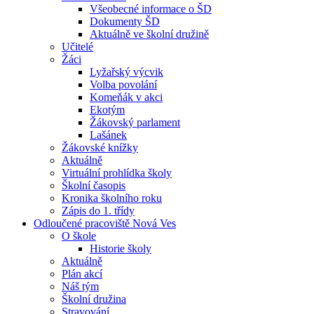
Všeobecné informace o ŠD
Dokumenty ŠD
Aktuálně ve školní družině
Učitelé
Žáci
Lyžařský výcvik
Volba povolání
Komeňák v akci
Ekotým
Žákovský parlament
Lašánek
Žákovské knížky
Aktuálně
Virtuální prohlídka školy
Školní časopis
Kronika školního roku
Zápis do 1. třídy
Odloučené pracoviště Nová Ves
O škole
Historie školy
Aktuálně
Plán akcí
Náš tým
Školní družina
Stravování