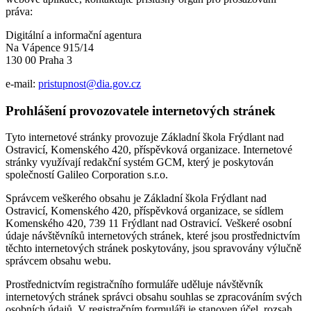
práva:
Digitální a informační agentura
Na Vápence 915/14
130 00 Praha 3
e-mail:
pristupnost@dia.gov.cz
Prohlášení provozovatele internetových stránek
Tyto internetové stránky provozuje Základní škola Frýdlant nad
Ostravicí, Komenského 420, příspěvková organizace. Internetové
stránky využívají redakční systém GCM, který je poskytován
společností Galileo Corporation s.r.o.
Správcem veškerého obsahu je Základní škola Frýdlant nad
Ostravicí, Komenského 420, příspěvková organizace, se sídlem
Komenského 420, 739 11 Frýdlant nad Ostravicí. Veškeré osobní
údaje návštěvníků internetových stránek, které jsou prostřednictvím
těchto internetových stránek poskytovány, jsou spravovány výlučně
správcem obsahu webu.
Prostřednictvím registračního formuláře uděluje návštěvník
internetových stránek správci obsahu souhlas se zpracováním svých
osobních údajů. V registračním formuláři je stanoven účel, rozsah