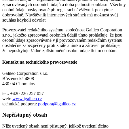
zpracovávaných osobních údajů a doba platnosti souhlasu. Všechny
osobní údaje poskytované při registraci návštěvník poskytuje
dobrovolně. Návštěvník internetových stránek má možnost svůj
souhlas kdykoli odvolat.
Provozovatel redakčního systému, společnost Galileo Corporation
s.r.o., jakožto zpracovatel osobních údajů tímto prohlašuje, že jsou
osobní údaje zpracovávané v jí provozovaném redakčním systému
dostatečně zabezpečeny proti ztrátě a úniku a zároveň prohlašuje,
že neposkytuje žádné zpřístupněné osobní údaje třetím osobám.
Kontakt na technického provozovatele
Galileo Corporation s.r.o.
Březenecká 4808
430 04 Chomutov
tel.: +420 226 257 057
web:
www.igalileo.cz
technická podpora:
podpora@igalileo.cz
Nepřístupný obsah
Níže uvedený obsah není přístupný, jelikož uvedení těchto