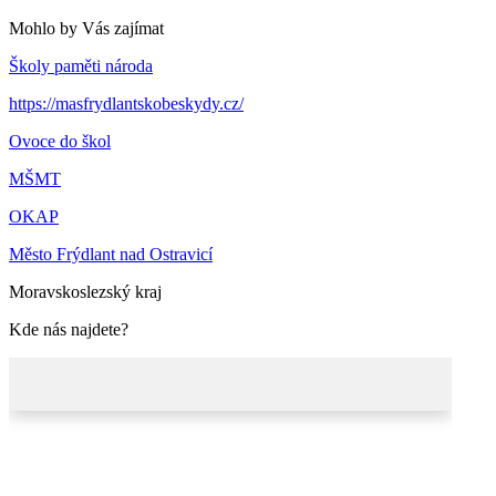
Mohlo by Vás zajímat
Školy paměti národa
https://masfrydlantskobeskydy.cz/
Ovoce do škol
MŠMT
OKAP
Město Frýdlant nad Ostravicí
Moravskoslezský kraj
Kde nás najdete?