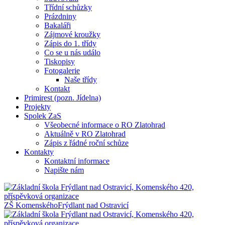
Třídní schůzky
Prázdniny
Bakaláři
Zájmové kroužky
Zápis do 1. třídy
Co se u nás událo
Tiskopisy
Fotogalerie
Naše třídy
Kontakt
Primirest (pozn. Jídelna)
Projekty
Spolek ZaS
Všeobecné informace o RO Zlatohrad
Aktuálně v RO Zlatohrad
Zápis z řádné roční schůze
Kontakty
Kontaktní informace
Napište nám
ZŠ Komenského
Frýdlant nad Ostravicí