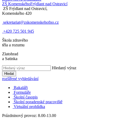
ZŠ Komenského
Frýdlant nad Ostravicí
ZŠ Frýdlant nad Ostravicí,
Komenského 420
sekretariat@zskomenskehofno.cz
+420 725 501 945
Škola zdravého
těla a rozumu
Zlatohrad
a Satinka
Hledaný výraz
Hledat
rozšířené vyhledávání
Bakaláři
Formuláře
Školní časopis
Školní poradenské pracoviště
Virtuální prohlídka
Prázdninový provoz: 8.00-13.00