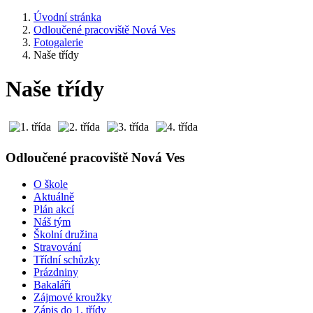
Úvodní stránka
Odloučené pracoviště Nová Ves
Fotogalerie
Naše třídy
Naše třídy
Odloučené pracoviště Nová Ves
O škole
Aktuálně
Plán akcí
Náš tým
Školní družina
Stravování
Třídní schůzky
Prázdniny
Bakaláři
Zájmové kroužky
Zápis do 1. třídy