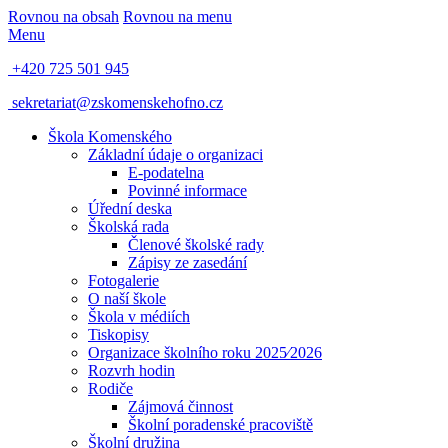
Rovnou na obsah
Rovnou na menu
Menu
+420 725 501 945
sekretariat@zskomenskehofno.cz
Škola Komenského
Základní údaje o organizaci
E-podatelna
Povinné informace
Úřední deska
Školská rada
Členové školské rady
Zápisy ze zasedání
Fotogalerie
O naší škole
Škola v médiích
Tiskopisy
Organizace školního roku 2025⁄2026
Rozvrh hodin
Rodiče
Zájmová činnost
Školní poradenské pracoviště
Školní družina