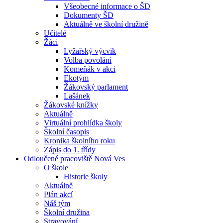
Všeobecné informace o ŠD
Dokumenty ŠD
Aktuálně ve školní družině
Učitelé
Žáci
Lyžařský výcvik
Volba povolání
Komeňák v akci
Ekotým
Žákovský parlament
Lašánek
Žákovské knížky
Aktuálně
Virtuální prohlídka školy
Školní časopis
Kronika školního roku
Zápis do 1. třídy
Odloučené pracoviště Nová Ves
O škole
Historie školy
Aktuálně
Plán akcí
Náš tým
Školní družina
Stravování