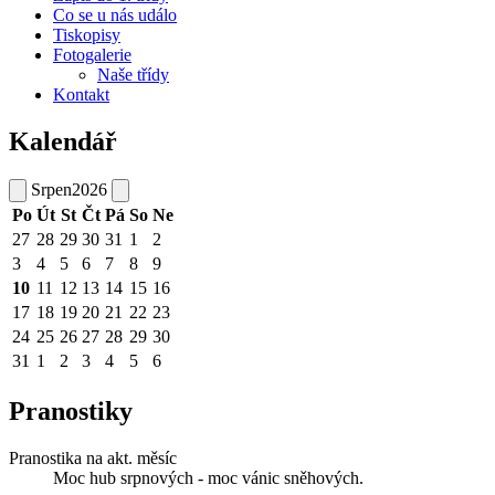
Co se u nás událo
Tiskopisy
Fotogalerie
Naše třídy
Kontakt
Kalendář
Srpen
2026
Po
Út
St
Čt
Pá
So
Ne
27
28
29
30
31
1
2
3
4
5
6
7
8
9
10
11
12
13
14
15
16
17
18
19
20
21
22
23
24
25
26
27
28
29
30
31
1
2
3
4
5
6
Pranostiky
Pranostika na akt. měsíc
Moc hub srpnových - moc vánic sněhových.