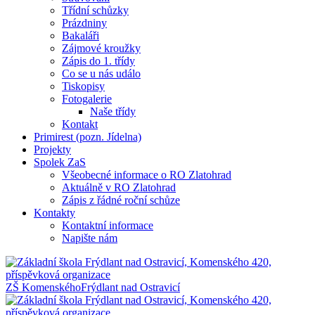
Třídní schůzky
Prázdniny
Bakaláři
Zájmové kroužky
Zápis do 1. třídy
Co se u nás událo
Tiskopisy
Fotogalerie
Naše třídy
Kontakt
Primirest (pozn. Jídelna)
Projekty
Spolek ZaS
Všeobecné informace o RO Zlatohrad
Aktuálně v RO Zlatohrad
Zápis z řádné roční schůze
Kontakty
Kontaktní informace
Napište nám
ZŠ Komenského
Frýdlant nad Ostravicí