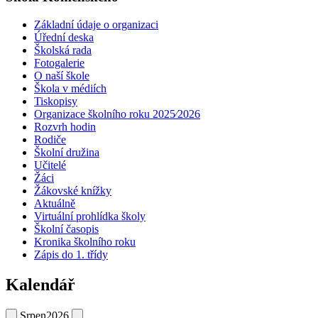
Základní údaje o organizaci
Úřední deska
Školská rada
Fotogalerie
O naší škole
Škola v médiích
Tiskopisy
Organizace školního roku 2025⁄2026
Rozvrh hodin
Rodiče
Školní družina
Učitelé
Žáci
Žákovské knížky
Aktuálně
Virtuální prohlídka školy
Školní časopis
Kronika školního roku
Zápis do 1. třídy
Kalendář
Srpen
2026