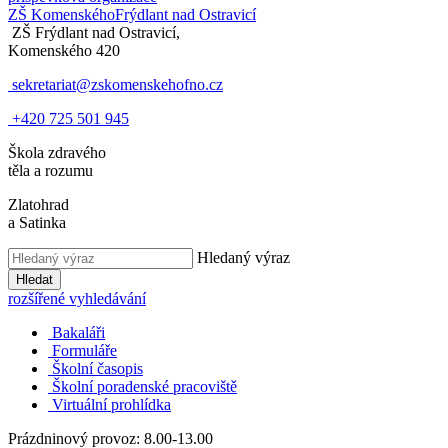
ZŠ Komenského
Frýdlant nad Ostravicí
ZŠ Frýdlant nad Ostravicí,
Komenského 420
sekretariat@zskomenskehofno.cz
+420 725 501 945
Škola zdravého
těla a rozumu
Zlatohrad
a Satinka
Hledaný výraz
Hledat
rozšířené vyhledávání
Bakaláři
Formuláře
Školní časopis
Školní poradenské pracoviště
Virtuální prohlídka
Prázdninový provoz: 8.00-13.00