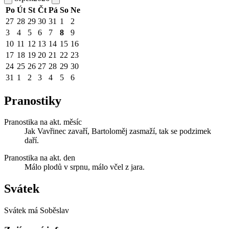
Po
Út
St
Čt
Pá
So
Ne
27
28
29
30
31
1
2
3
4
5
6
7
8
9
10
11
12
13
14
15
16
17
18
19
20
21
22
23
24
25
26
27
28
29
30
31
1
2
3
4
5
6
Pranostiky
Pranostika na akt. měsíc
Jak Vavřinec zavaří, Bartoloměj zasmaží, tak se podzimek
daří.
Pranostika na akt. den
Málo plodů v srpnu, málo včel z jara.
Svátek
Svátek má
Soběslav