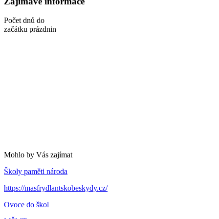
Zajímavé informace
Počet dnů do
začátku prázdnin
Mohlo by Vás zajímat
Školy paměti národa
https://masfrydlantskobeskydy.cz/
Ovoce do škol