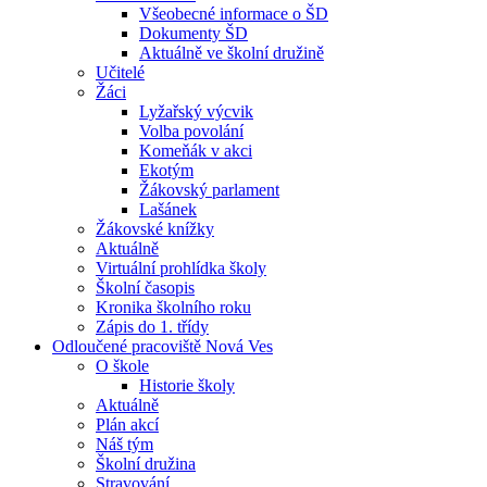
Všeobecné informace o ŠD
Dokumenty ŠD
Aktuálně ve školní družině
Učitelé
Žáci
Lyžařský výcvik
Volba povolání
Komeňák v akci
Ekotým
Žákovský parlament
Lašánek
Žákovské knížky
Aktuálně
Virtuální prohlídka školy
Školní časopis
Kronika školního roku
Zápis do 1. třídy
Odloučené pracoviště Nová Ves
O škole
Historie školy
Aktuálně
Plán akcí
Náš tým
Školní družina
Stravování