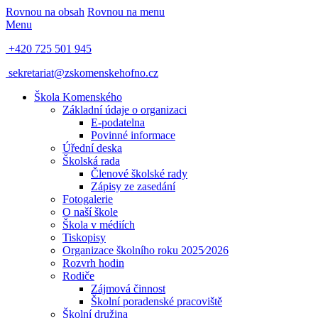
Rovnou na obsah
Rovnou na menu
Menu
+420 725 501 945
sekretariat@zskomenskehofno.cz
Škola Komenského
Základní údaje o organizaci
E-podatelna
Povinné informace
Úřední deska
Školská rada
Členové školské rady
Zápisy ze zasedání
Fotogalerie
O naší škole
Škola v médiích
Tiskopisy
Organizace školního roku 2025⁄2026
Rozvrh hodin
Rodiče
Zájmová činnost
Školní poradenské pracoviště
Školní družina