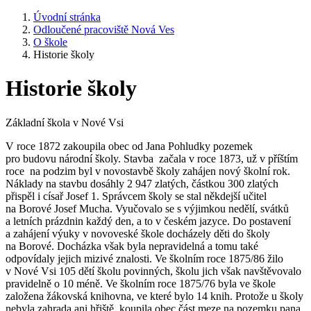
Úvodní stránka
Odloučené pracoviště Nová Ves
O škole
Historie školy
Historie školy
Základní škola v Nové Vsi
V roce 1872 zakoupila obec od Jana Pohludky pozemek
pro budovu národní školy. Stavba začala v roce 1873, už v příštím
roce na podzim byl v novostavbě školy zahájen nový školní rok.
Náklady na stavbu dosáhly 2 947 zlatých, částkou 300 zlatých
přispěl i císař Josef 1. Správcem školy se stal někdejší učitel
na Borové Josef Mucha. Vyučovalo se s výjimkou nedělí, svátků
a letních prázdnin každý den, a to v českém jazyce. Do postavení
a zahájení výuky v novoveské škole docházely děti do školy
na Borové. Docházka však byla nepravidelná a tomu také
odpovídaly jejich mizivé znalosti. Ve školním roce 1875/86 žilo
v Nové Vsi 105 dětí školu povinných, školu jich však navštěvovalo
pravidelně o 10 méně. Ve školním roce 1875/76 byla ve škole
založena žákovská knihovna, ve které bylo 14 knih. Protože u školy
nebyla zahrada ani hřiště, koupila obec část meze na pozemku pana