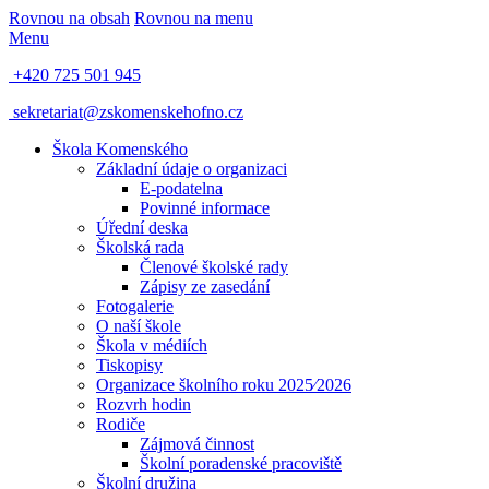
Rovnou na obsah
Rovnou na menu
Menu
+420 725 501 945
sekretariat@zskomenskehofno.cz
Škola Komenského
Základní údaje o organizaci
E-podatelna
Povinné informace
Úřední deska
Školská rada
Členové školské rady
Zápisy ze zasedání
Fotogalerie
O naší škole
Škola v médiích
Tiskopisy
Organizace školního roku 2025⁄2026
Rozvrh hodin
Rodiče
Zájmová činnost
Školní poradenské pracoviště
Školní družina