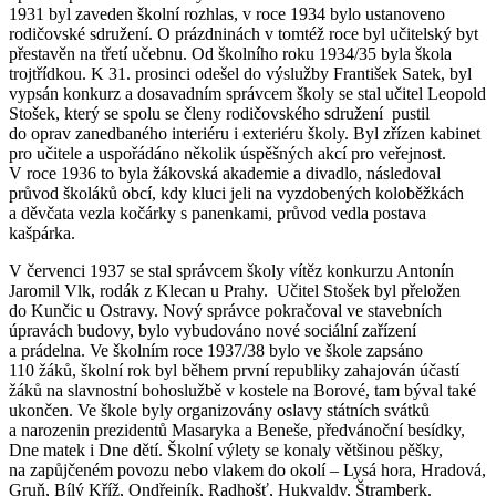
1931 byl zaveden školní rozhlas, v roce 1934 bylo ustanoveno
rodičovské sdružení. O prázdninách v tomtéž roce byl učitelský byt
přestavěn na třetí učebnu. Od školního roku 1934/35 byla škola
trojtřídkou. K 31. prosinci odešel do výslužby František Satek, byl
vypsán konkurz a dosavadním správcem školy se stal učitel Leopold
Stošek, který se spolu se členy rodičovského sdružení pustil
do oprav zanedbaného interiéru i exteriéru školy. Byl zřízen kabinet
pro učitele a uspořádáno několik úspěšných akcí pro veřejnost.
V roce 1936 to byla žákovská akademie a divadlo, následoval
průvod školáků obcí, kdy kluci jeli na vyzdobených koloběžkách
a děvčata vezla kočárky s panenkami, průvod vedla postava
kašpárka.
V červenci 1937 se stal správcem školy vítěz konkurzu Antonín
Jaromil Vlk, rodák z Klecan u Prahy. Učitel Stošek byl přeložen
do Kunčic u Ostravy. Nový správce pokračoval ve stavebních
úpravách budovy, bylo vybudováno nové sociální zařízení
a prádelna. Ve školním roce 1937/38 bylo ve škole zapsáno
110 žáků, školní rok byl během první republiky zahajován účastí
žáků na slavnostní bohoslužbě v kostele na Borové, tam býval také
ukončen. Ve škole byly organizovány oslavy státních svátků
a narozenin prezidentů Masaryka a Beneše, předvánoční besídky,
Dne matek i Dne dětí. Školní výlety se konaly většinou pěšky,
na zapůjčeném povozu nebo vlakem do okolí – Lysá hora, Hradová,
Gruň, Bílý Kříž, Ondřejník, Radhošť, Hukvaldy, Štramberk.