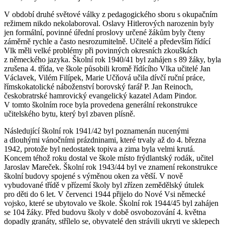
V období druhé světové války z pedagogického sboru s okupačním
režimem nikdo nekolaboroval. Oslavy Hitlerových narozenin byly
jen formální, povinné úřední proslovy určené žákům byly čteny
záměrně rychle a často nesrozumitelně. Učitelé a především řídící
Vlk měli velké problémy při povinných okresních zkouškách
z německého jazyka. Školní rok 1940/41 byl zahájen s 89 žáky, byla
zrušena 4. třída, ve škole působili kromě řídícího Vlka učitelé Jan
Václavek, Vilém Filípek, Marie Učňová učila dívčí ruční práce,
římskokatolické náboženství borovský farář P. Jan Reinoch,
českobratrské hamrovický evangelický kazatel Adam Pindor.
V tomto školním roce byla provedena generální rekonstrukce
učitelského bytu, který byl zbaven plísně.
Následující školní rok 1941/42 byl poznamenán nucenými
a dlouhými vánočními prázdninami, které trvaly až do 4. března
1942, protože byl nedostatek topiva a zima byla velmi krutá.
Koncem téhož roku dostal ve škole místo frýdlantský rodák, učitel
Jaroslav Mareček. Školní rok 1943/44 byl ve znamení rekonstrukce
školní budovy spojené s výměnou oken za větší. V nově
vybudované třídě v přízemí školy byl zřízen zemědělský útulek
pro děti do 6 let. V červenci 1944 přijelo do Nové Vsi německé
vojsko, které se ubytovalo ve škole. Školní rok 1944/45 byl zahájen
se 104 žáky. Před budovu školy v době osvobozování 4. května
dopadly granáty, střílelo se, obyvatelé den strávili ukryti ve sklepech