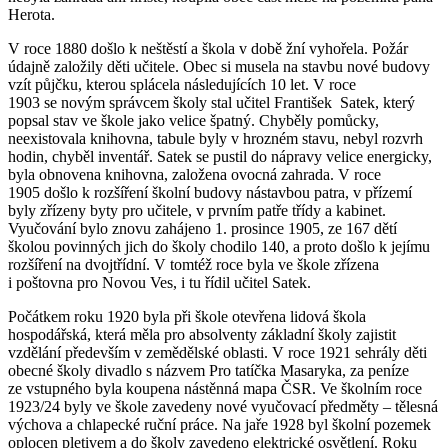
Herota.
V roce 1880 došlo k neštěstí a škola v době žní vyhořela. Požár
údajně založily děti učitele. Obec si musela na stavbu nové budovy
vzít půjčku, kterou splácela následujících 10 let. V roce
1903 se novým správcem školy stal učitel František Satek, který
popsal stav ve škole jako velice špatný. Chyběly pomůcky,
neexistovala knihovna, tabule byly v hrozném stavu, nebyl rozvrh
hodin, chyběl inventář. Satek se pustil do nápravy velice energicky,
byla obnovena knihovna, založena ovocná zahrada. V roce
1905 došlo k rozšíření školní budovy nástavbou patra, v přízemí
byly zřízeny byty pro učitele, v prvním patře třídy a kabinet.
Vyučování bylo znovu zahájeno 1. prosince 1905, ze 167 dětí
školou povinných jich do školy chodilo 140, a proto došlo k jejímu
rozšíření na dvojtřídní. V tomtéž roce byla ve škole zřízena
i poštovna pro Novou Ves, i tu řídil učitel Satek.
Počátkem roku 1920 byla při škole otevřena lidová škola
hospodářská, která měla pro absolventy základní školy zajistit
vzdělání především v zemědělské oblasti. V roce 1921 sehrály děti
obecné školy divadlo s názvem Pro tatíčka Masaryka, za peníze
ze vstupného byla koupena nástěnná mapa ČSR. Ve školním roce
1923/24 byly ve škole zavedeny nové vyučovací předměty – tělesná
výchova a chlapecké ruční práce. Na jaře 1928 byl školní pozemek
oplocen pletivem a do školy zavedeno elektrické osvětlení. Roku