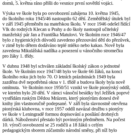
domů, 5. května ráno přišli do vesnice první sovětští vojáci.
Výuka ve škole byla po osvobození zahájena 10. května 1945,
do školního roku 1945/46 nastoupilo 62 dětí. Zemědělský útulek byl
v září 1945 přeměněn na mateřskou školu. V roce 1946 odešel řídící
Vlk do rodných Klecan u Prahy a do školy nastoupil učitelský
manželský pár Jan a Františka Matulovi. Ve školním roce 1946/47
bylo z hygienických důvodů zavedeno přezouvání dětí do přezůvek,
v zimě bylo dětem dodáváno teplé mléko nebo kakao. Nově byla
zavedena Mikulášská nadílka a posezení u vánočního stromečku
pro žáky 1. třídy.
V dubnu 1948 byl schválen základní školský zákon o jednotné
škole. Ve školním roce 1947/48 bylo ve škole 66 žáků, na konci
školního roku jich bylo 70. O letních prázdninách 1949 byla
zazděna dvě nepotřebná okna v 1. třídě a budova školy byla nově
omítnuta. Ve školním roce 1950/51 vznikl ve škole pionýrský oddíl,
ve kterém bylo 20 dětí. V rámci vánoční besídky byl Ježíšek poprvé
vystřídám ruským Dědou Mrázem, který pionýrům donesl dvě
knihy jím vlastnoručně podepsané. V září byla slavnostně otevřena
pionýrská klubovna, v roce 1957 oddíl navázal družbu s pionýry
ve škole v Leningradě formou dopisování a posílání drobných
dárků. Náboženství přestalo být povinným předmětem. Na počest
10. výročí osvobození se 25 rodičů a 18 žáků s celým
pedagogickým sborem zúčastnilo národní směny, při níž bylo