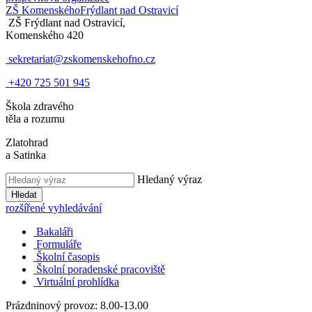
ZŠ Komenského
Frýdlant nad Ostravicí
ZŠ Frýdlant nad Ostravicí,
Komenského 420
sekretariat@zskomenskehofno.cz
+420 725 501 945
Škola zdravého
těla a rozumu
Zlatohrad
a Satinka
Hledaný výraz
Hledat
rozšířené vyhledávání
Bakaláři
Formuláře
Školní časopis
Školní poradenské pracoviště
Virtuální prohlídka
Prázdninový provoz: 8.00-13.00