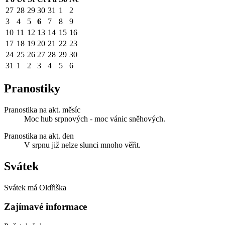
27
28
29
30
31
1
2
3
4
5
6
7
8
9
10
11
12
13
14
15
16
17
18
19
20
21
22
23
24
25
26
27
28
29
30
31
1
2
3
4
5
6
Pranostiky
Pranostika na akt. měsíc
Moc hub srpnových - moc vánic sněhových.
Pranostika na akt. den
V srpnu již nelze slunci mnoho věřit.
Svátek
Svátek má
Oldřiška
Zajímavé informace