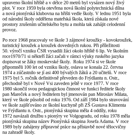
upraveno školní hřiště a v délce 20 metrů byl vysázen nový živý
plot. V roce 1959 byla otevřena nová školní polytechnická dílna
a nová pionýrská klubovna na hřišti vedle školy. V lednu 1951 byla
od národní školy oddělena mateřská škola, která získala nové
prostory zrušením učitelského bytu a mohla tak zahájit celodenní
provoz.
Po roce 1968 pracovaly ve škole 3 zájmové kroužky - kovokroužek,
turistický kroužek a kroužek dovedných rukou. Při příležitosti
50. výročí vzniku ČSR vysadili žáci okolo hřiště 6 lip. Ve školním
roce1970/71 si někteří žáci začali v rámci výuky ruského jazyka
dopisovat se žáky moskevské školy. Roku 1974 si ve škole
připomněli 100 let od vzniku školy, oslava se konala 22. června
1974 a zúčastnilo se jí asi 400 bývalých žáků a 20 učitelů. V roce
1975 byl 5. ročník definitivně převeden do Frýdlantu n. Ostr.,
přechodně byl v Nové Vsi zaveden ještě v roce 1977. V roce
1980 skončil svou pedagogickou činnost ve funkci ředitele školy
pan Mareček a nový ředitelem byl jmenován pan Miroslav Milata,
který ve škole působil od roku 1976. Od září 1984 bylo stravování
ve škole zajišťováno ze školní kuchyně při ZŠ Gustava Klimenta
ve Frýdlantu n. Ostr., pionýrská skupina měla 4 oddíly, roku
1972 navázali družbu s pionýry ve Volgogradu, od roku 1978 měla
pionýrská skupina název Pionýrská skupina Josefa Adama. V roce
1989 byly zahájeny přípravné práce na přístavbě nové tělocvičny
na zahradě školy.