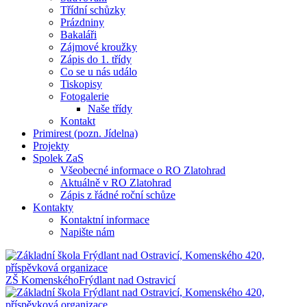
Třídní schůzky
Prázdniny
Bakaláři
Zájmové kroužky
Zápis do 1. třídy
Co se u nás událo
Tiskopisy
Fotogalerie
Naše třídy
Kontakt
Primirest (pozn. Jídelna)
Projekty
Spolek ZaS
Všeobecné informace o RO Zlatohrad
Aktuálně v RO Zlatohrad
Zápis z řádné roční schůze
Kontakty
Kontaktní informace
Napište nám
ZŠ Komenského
Frýdlant nad Ostravicí