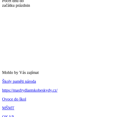
Počet dnů do
začátku prázdnin
Mohlo by Vás zajímat
Školy paměti národa
https://masfrydlantskobeskydy.cz/
Ovoce do škol
MŠMT
OKAP