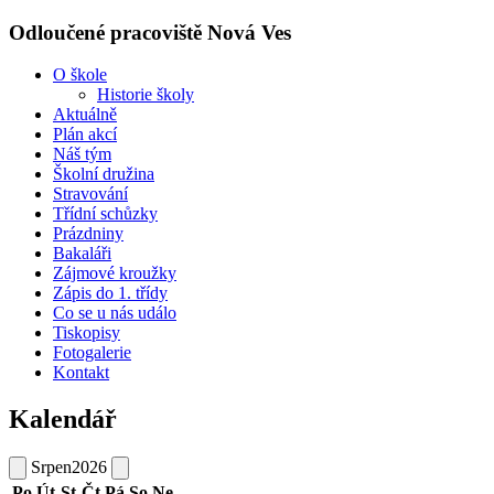
Odloučené pracoviště Nová Ves
O škole
Historie školy
Aktuálně
Plán akcí
Náš tým
Školní družina
Stravování
Třídní schůzky
Prázdniny
Bakaláři
Zájmové kroužky
Zápis do 1. třídy
Co se u nás událo
Tiskopisy
Fotogalerie
Kontakt
Kalendář
Srpen
2026
Po
Út
St
Čt
Pá
So
Ne