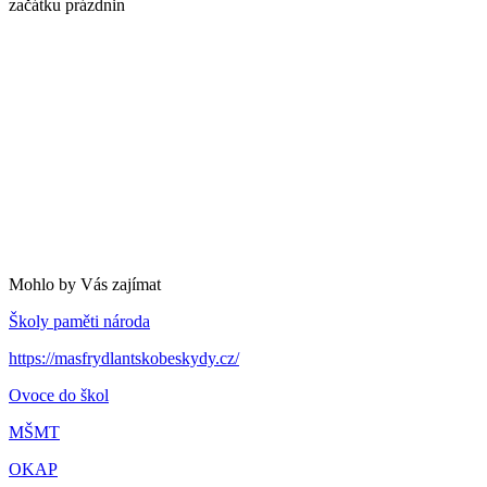
začátku prázdnin
Mohlo by Vás zajímat
Školy paměti národa
https://masfrydlantskobeskydy.cz/
Ovoce do škol
MŠMT
OKAP