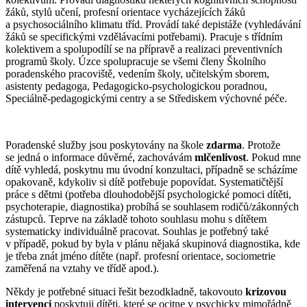
žáků, stylů učení, profesní orientace vycházejících žáků
a psychosociálního klimatu tříd. Provádí také depistáže (vyhledávání
žáků se specifickými vzdělávacími potřebami). Pracuje s třídním
kolektivem a spolupodílí se na přípravě a realizaci preventivních
programů školy. Úzce spolupracuje se všemi členy Školního
poradenského pracoviště, vedením školy, učitelským sborem,
asistenty pedagoga, Pedagogicko-psychologickou poradnou,
Speciálně-pedagogickými centry a se Střediskem výchovné péče.
Poradenské služby jsou poskytovány na škole
zdarma
. Protože
se jedná o informace důvěrné, zachovávám
mlčenlivost
. Pokud mne
dítě vyhledá, poskytnu mu úvodní konzultaci, případně se scházíme
opakovaně, kdykoliv si dítě potřebuje popovídat. Systematičtější
práce s dětmi (potřeba dlouhodobější psychologické pomoci dítěti,
psychoterapie, diagnostika) probíhá se souhlasem rodičů/zákonných
zástupců. Teprve na základě tohoto souhlasu mohu s dítětem
systematicky individuálně pracovat. Souhlas je potřebný také
v případě, pokud by byla v plánu nějaká skupinová diagnostika, kde
je třeba znát jméno dítěte (např. profesní orientace, sociometrie
zaměřená na vztahy ve třídě apod.).
Někdy je potřebné situaci řešit bezodkladně, takovouto
krizovou
intervenci
poskytuji dítěti, které se ocitne v psychicky mimořádně