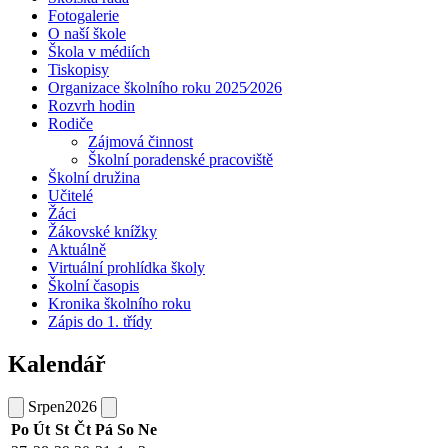
Fotogalerie
O naší škole
Škola v médiích
Tiskopisy
Organizace školního roku 2025⁄2026
Rozvrh hodin
Rodiče
Zájmová činnost
Školní poradenské pracoviště
Školní družina
Učitelé
Žáci
Žákovské knížky
Aktuálně
Virtuální prohlídka školy
Školní časopis
Kronika školního roku
Zápis do 1. třídy
Kalendář
Srpen
2026
Po
Út
St
Čt
Pá
So
Ne