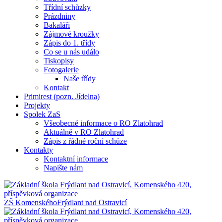
Třídní schůzky
Prázdniny
Bakaláři
Zájmové kroužky
Zápis do 1. třídy
Co se u nás událo
Tiskopisy
Fotogalerie
Naše třídy
Kontakt
Primirest (pozn. Jídelna)
Projekty
Spolek ZaS
Všeobecné informace o RO Zlatohrad
Aktuálně v RO Zlatohrad
Zápis z řádné roční schůze
Kontakty
Kontaktní informace
Napište nám
ZŠ Komenského
Frýdlant nad Ostravicí