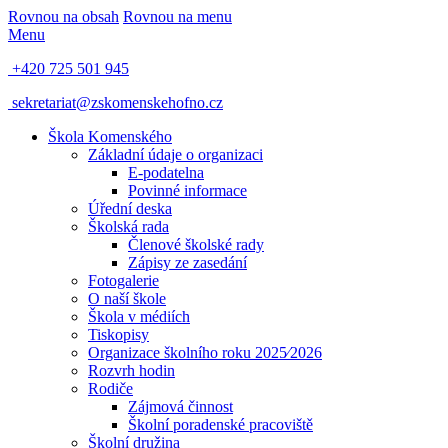
Rovnou na obsah
Rovnou na menu
Menu
+420 725 501 945
sekretariat@zskomenskehofno.cz
Škola Komenského
Základní údaje o organizaci
E-podatelna
Povinné informace
Úřední deska
Školská rada
Členové školské rady
Zápisy ze zasedání
Fotogalerie
O naší škole
Škola v médiích
Tiskopisy
Organizace školního roku 2025⁄2026
Rozvrh hodin
Rodiče
Zájmová činnost
Školní poradenské pracoviště
Školní družina