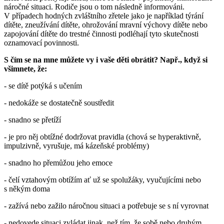
náročné situaci. Rodiče jsou o tom následně informováni.
V případech hodných zvláštního zřetele jako je například týrání
dítěte, zneužívání dítěte, ohrožování mravní výchovy dítěte nebo
zapojování dítěte do trestné činnosti podléhají tyto skutečnosti
oznamovací povinnosti.
S čím se na mne můžete vy i vaše děti obrátit? Např., když si
všimnete, že:
- se dítě potýká s učením
- nedokáže se dostatečně soustředit
- snadno se přetíží
- je pro něj obtížné dodržovat pravidla (chová se hyperaktivně,
impulzivně, vyrušuje, má kázeňské problémy)
- snadno ho přemůžou jeho emoce
- čelí vztahovým obtížím ať už se spolužáky, vyučujícími nebo
s někým doma
- zažívá nebo zažilo náročnou situaci a potřebuje se s ní vyrovnat
- nedovede situaci zvládat jinak, než tím, že sobě nebo druhým