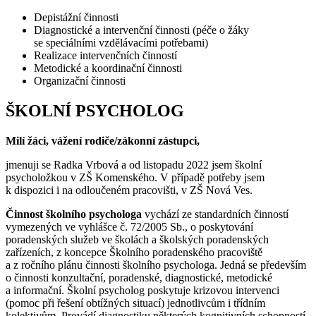
Depistážní činnosti
Diagnostické a intervenční činnosti (péče o žáky
se speciálními vzdělávacími potřebami)
Realizace intervenčních činností
Metodické a koordinační činnosti
Organizační činnosti
ŠKOLNÍ PSYCHOLOG
Milí žáci, vážení rodiče/zákonní zástupci,
jmenuji se Radka Vrbová a od listopadu 2022 jsem školní
psycholožkou v ZŠ Komenského. V případě potřeby jsem
k dispozici i na odloučeném pracovišti, v ZŠ Nová Ves.
Činnost školního psychologa
vychází ze standardních činností
vymezených ve vyhlášce č. 72/2005 Sb., o poskytování
poradenských služeb ve školách a školských poradenských
zařízeních, z koncepce Školního poradenského pracoviště
a z ročního plánu činnosti školního psychologa. Jedná se především
o činnosti konzultační, poradenské, diagnostické, metodické
a informační. Školní psycholog poskytuje krizovou intervenci
(pomoc při řešení obtížných situací) jednotlivcům i třídním
kolektivům. Provádí diagnostiku některých kognitivních schopností