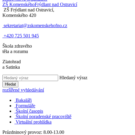
ZŠ Komenského
Frýdlant nad Ostravicí
ZŠ Frýdlant nad Ostravicí,
Komenského 420
sekretariat@zskomenskehofno.cz
+420 725 501 945
Škola zdravého
těla a rozumu
Zlatohrad
a Satinka
Hledaný výraz
Hledat
rozšířené vyhledávání
Bakaláři
Formuláře
Školní časopis
Školní poradenské pracoviště
Virtuální prohlídka
Prázdninový provoz: 8.00-13.00