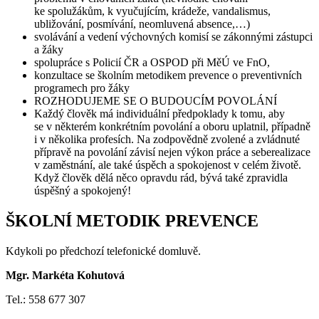
ke spolužákům, k vyučujícím, krádeže, vandalismus,
ubližování, posmívání, neomluvená absence,…)
svolávání a vedení výchovných komisí se zákonnými zástupci
a žáky
spolupráce s Policií ČR a OSPOD při MěÚ ve FnO,
konzultace se školním metodikem prevence o preventivních
programech pro žáky
ROZHODUJEME SE O BUDOUCÍM POVOLÁNÍ
Každý člověk má individuální předpoklady k tomu, aby
se v některém konkrétním povolání a oboru uplatnil, případně
i v několika profesích. Na zodpovědně zvolené a zvládnuté
přípravě na povolání závisí nejen výkon práce a seberealizace
v zaměstnání, ale také úspěch a spokojenost v celém životě.
Když člověk dělá něco opravdu rád, bývá také zpravidla
úspěšný a spokojený!
ŠKOLNÍ METODIK PREVENCE
Kdykoli po předchozí telefonické domluvě.
Mgr. Markéta Kohutová
Tel.: 558 677 307