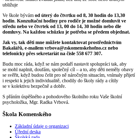
ubližuje
Ve škole bývám
od úterý do čtvrtku od 8, 30 hodin do 13,30
hodin
.
Konzultační hodiny
pro rodiče
je možné domluvit
ve
středu nebo ve čtvrtek od 13, 00 do 14, 30 hodin
nebo dle
domluvy. Na každou schůzku je potřeba se předem objednat.
Jak vy, tak děti mne můžete
kontaktovat
prostřednictvím
Bakalářů, e-mailem vrbova@zskomenskehofno.cz nebo
telefonicky přes sekretariát na čísle 558 677 307.
Budu moc ráda, když se nám podaří nastavit spolupráci tak, aby
se mohl naplnit, doufám, společný cíl – a to, aby děti neměly obavy
se svěřit, když budou čelit pro ně náročným situacím, vnímaly přijetí
i respekt k jejich individualitě, chodily do školy rády a cítily
se v kolektivu bezpečně a dobře.
S přáním úspěšného a pohodového školního roku Vaše školní
psycholožka, Mgr. Radka Vrbová.
Škola Komenského
Základní údaje o organizaci
Úřední deska
Školská rada