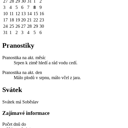
27
28
29
30
31
1
2
3
4
5
6
7
8
9
10
11
12
13
14
15
16
17
18
19
20
21
22
23
24
25
26
27
28
29
30
31
1
2
3
4
5
6
Pranostiky
Pranostika na akt. měsíc
Srpen k zimě hledí a rád vodu cedí.
Pranostika na akt. den
Málo plodů v srpnu, málo včel z jara.
Svátek
Svátek má
Soběslav
Zajímavé informace
Počet dnů do