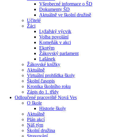
Všeobecné informace o ŠD
Dokumenty ŠD
Aktuálně ve školní družině
Učitelé
Žáci
Lyžařský výcvik
Volba povolání
Komeňák v akci
Ekotým
Žákovský parlament
Lašánek
Žákovské knížky
Aktuálně
Virtuální prohlídka školy
Školní časopis
Kronika školního roku
Zápis do 1. třídy
Odloučené pracoviště Nová Ves
O škole
Historie školy
Aktuálně
Plán akcí
Náš tým
Školní družina
Stravování