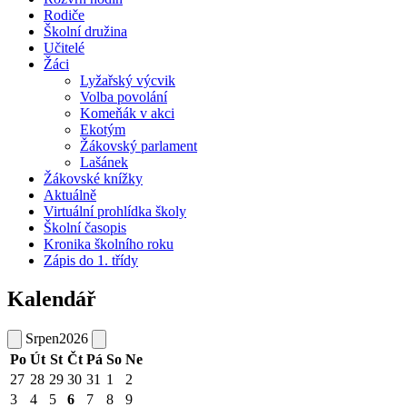
Rodiče
Školní družina
Učitelé
Žáci
Lyžařský výcvik
Volba povolání
Komeňák v akci
Ekotým
Žákovský parlament
Lašánek
Žákovské knížky
Aktuálně
Virtuální prohlídka školy
Školní časopis
Kronika školního roku
Zápis do 1. třídy
Kalendář
Srpen
2026
Po
Út
St
Čt
Pá
So
Ne
27
28
29
30
31
1
2
3
4
5
6
7
8
9