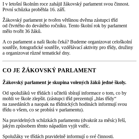
I v letošní školním roce zahájil žákovský parlament svou činnost.
První schůzka proběhla 16. září.
Žákovský parlament je tvořen většinou dvěma zástupci tříd
od čtvrtého do devátého ročníku. Tento školní rok by parlament
mělo tvořit 36 žáků.
A co parlament a naši školu čeká? Budeme organizovat celoškolní
soutěže, fotografické soutěže, vzdělávací aktivity pro třídy, družiny
a organizovat různé tematické dny.
CO JE ŽÁKOVSKÝ PARLAMENT
Žákovský parlament je skupina volených žáků jedné školy.
Od spolužáků ve třídách i učitelů sbírají informace o tom, co by
mohli ve škole zlepšit. (zástupci tříd prezentují „hlas třídy“
na zasedáních a naopak na třídnických hodinách informují svou
třídu o všem, co se probírá v parlamentu).
Na pravidelných schůzkách parlamentu (dvakrát za měsíc) řeší,
jakým způsobem těmto nápadům vyjít vstříc.
Spolužáky ve třídách pravidelně informují o své činnosti.