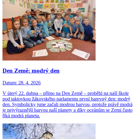
Den Země: modrý den
Datum:
28. 4. 2026
V úterý 22. dubna – přímo na Den Země – proběhl na naší škole
pod taktovkou žákovského parlamentu první barevný den: modrý
den. Symbolicky jsme začali modrou barvou, protože právě modrá
je nejvýraznější barvou naší planety a díky oceánům se Zemi často
říká modrá planeta.