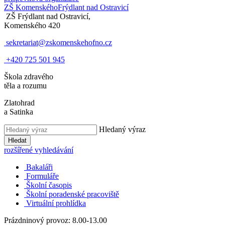
ZŠ Komenského
Frýdlant nad Ostravicí
ZŠ Frýdlant nad Ostravicí,
Komenského 420
sekretariat@zskomenskehofno.cz
+420 725 501 945
Škola zdravého
těla a rozumu
Zlatohrad
a Satinka
Hledaný výraz
Hledat
rozšířené vyhledávání
Bakaláři
Formuláře
Školní časopis
Školní poradenské pracoviště
Virtuální prohlídka
Prázdninový provoz: 8.00-13.00