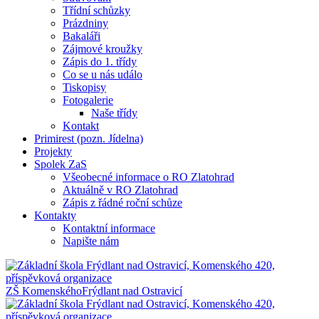
Třídní schůzky
Prázdniny
Bakaláři
Zájmové kroužky
Zápis do 1. třídy
Co se u nás událo
Tiskopisy
Fotogalerie
Naše třídy
Kontakt
Primirest (pozn. Jídelna)
Projekty
Spolek ZaS
Všeobecné informace o RO Zlatohrad
Aktuálně v RO Zlatohrad
Zápis z řádné roční schůze
Kontakty
Kontaktní informace
Napište nám
ZŠ Komenského
Frýdlant nad Ostravicí