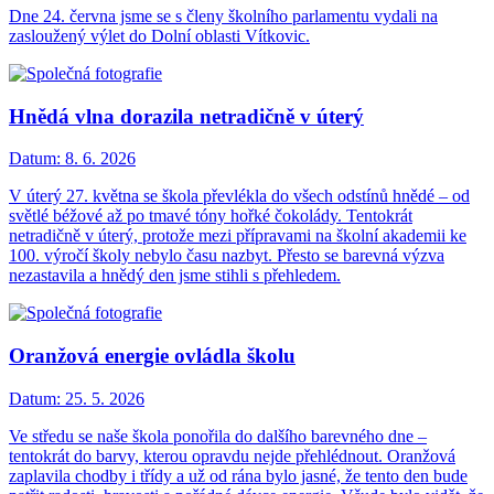
Dne 24. června jsme se s členy školního parlamentu vydali na
zasloužený výlet do Dolní oblasti Vítkovic.
Hnědá vlna dorazila netradičně v úterý
Datum:
8. 6. 2026
V úterý 27. května se škola převlékla do všech odstínů hnědé – od
světlé béžové až po tmavé tóny hořké čokolády. Tentokrát
netradičně v úterý, protože mezi přípravami na školní akademii ke
100. výročí školy nebylo času nazbyt. Přesto se barevná výzva
nezastavila a hnědý den jsme stihli s přehledem.
Oranžová energie ovládla školu
Datum:
25. 5. 2026
Ve středu se naše škola ponořila do dalšího barevného dne –
tentokrát do barvy, kterou opravdu nejde přehlédnout. Oranžová
zaplavila chodby i třídy a už od rána bylo jasné, že tento den bude