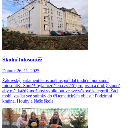
Školní fotosoutěž
Datum:
26. 11. 2025
Žákovský parlament letos opět uspořádal tradiční podzimní
fotosoutěž. Soutěž byla rozdělena zvlášť pro první a druhý stupeň,
aby měl každý možnost vyniknout ve své věkové kategorii. Žáci
mohli zasílat své snímky do tří tematických oblastí: Podzimní
krajina, Houby a Naše škola.