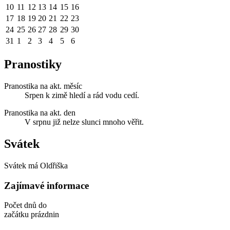
10
11
12
13
14
15
16
17
18
19
20
21
22
23
24
25
26
27
28
29
30
31
1
2
3
4
5
6
Pranostiky
Pranostika na akt. měsíc
Srpen k zimě hledí a rád vodu cedí.
Pranostika na akt. den
V srpnu již nelze slunci mnoho věřit.
Svátek
Svátek má
Oldřiška
Zajímavé informace
Počet dnů do
začátku prázdnin