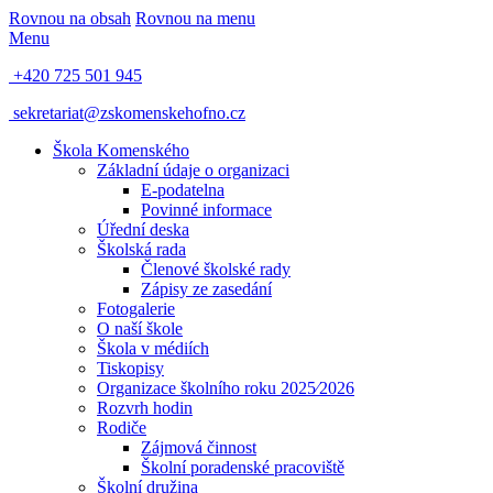
Rovnou na obsah
Rovnou na menu
Menu
+420 725 501 945
sekretariat@zskomenskehofno.cz
Škola Komenského
Základní údaje o organizaci
E-podatelna
Povinné informace
Úřední deska
Školská rada
Členové školské rady
Zápisy ze zasedání
Fotogalerie
O naší škole
Škola v médiích
Tiskopisy
Organizace školního roku 2025⁄2026
Rozvrh hodin
Rodiče
Zájmová činnost
Školní poradenské pracoviště
Školní družina