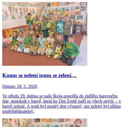
Komu se nelení tomu se zelení…
Datum:
18. 5. 2026
Ve středu 29. dubna se naše škola ponořila do dalšího barevného
dne, tentokrát v barvě, která ke Dni Země patří ze všech nejvíc – v
barvě zelené. A jestli byl modrý den výrazný, ten zelený byl přímo
nepřehlédnutelný.