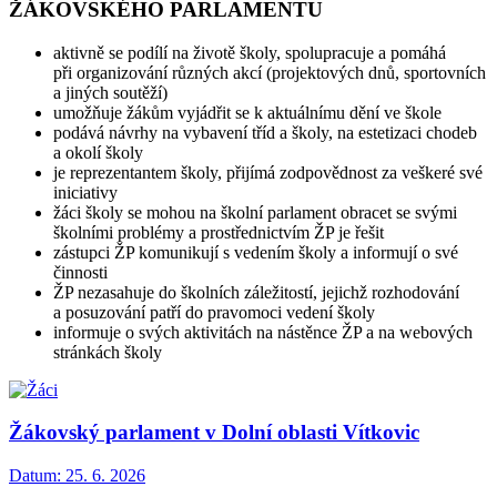
ŽÁKOVSKÉHO PARLAMENTU
aktivně se podílí na životě školy, spolupracuje a pomáhá
při organizování různých akcí (projektových dnů, sportovních
a jiných soutěží)
umožňuje žákům vyjádřit se k aktuálnímu dění ve škole
podává návrhy na vybavení tříd a školy, na estetizaci chodeb
a okolí školy
je reprezentantem školy, přijímá zodpovědnost za veškeré své
iniciativy
žáci školy se mohou na školní parlament obracet se svými
školními problémy a prostřednictvím ŽP je řešit
zástupci ŽP komunikují s vedením školy a informují o své
činnosti
ŽP nezasahuje do školních záležitostí, jejichž rozhodování
a posuzování patří do pravomoci vedení školy
informuje o svých aktivitách na nástěnce ŽP a na webových
stránkách školy
Žákovský parlament v Dolní oblasti Vítkovic
Datum:
25. 6. 2026