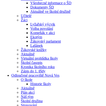
Všeobecné informace o ŠD
Dokumenty ŠD
Aktuálně ve školní družině
Učitelé
Žáci
Lyžařský výcvik
Volba povolání
Komeňák v akci
Ekotým
Žákovský parlament
Lašánek
Žákovské knížky
Aktuálně
Virtuální prohlídka školy
Školní časopis
Kronika školního roku
Zápis do 1. třídy
Odloučené pracoviště Nová Ves
O škole
Historie školy
Aktuálně
Plán akcí
Náš tým
Školní družina
Stravování