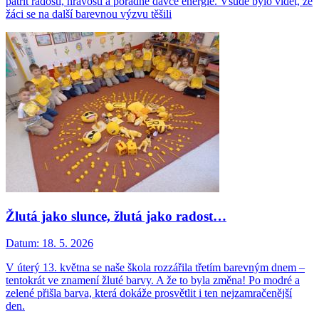
patřit radosti, hravosti a pořádné dávce energie. Všude bylo vidět, že
žáci se na další barevnou výzvu těšili
Žlutá jako slunce, žlutá jako radost…
Datum:
18. 5. 2026
V úterý 13. května se naše škola rozzářila třetím barevným dnem –
tentokrát ve znamení žluté barvy. A že to byla změna! Po modré a
zelené přišla barva, která dokáže prosvětlit i ten nejzamračenější
den.