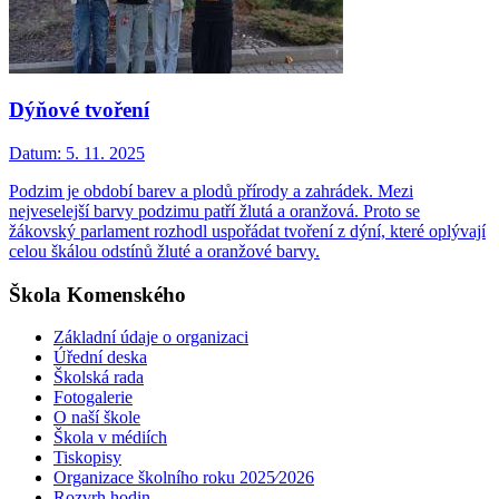
Dýňové tvoření
Datum:
5. 11. 2025
Podzim je období barev a plodů přírody a zahrádek. Mezi
nejveselejší barvy podzimu patří žlutá a oranžová. Proto se
žákovský parlament rozhodl uspořádat tvoření z dýní, které oplývají
celou škálou odstínů žluté a oranžové barvy.
Škola Komenského
Základní údaje o organizaci
Úřední deska
Školská rada
Fotogalerie
O naší škole
Škola v médiích
Tiskopisy
Organizace školního roku 2025⁄2026
Rozvrh hodin