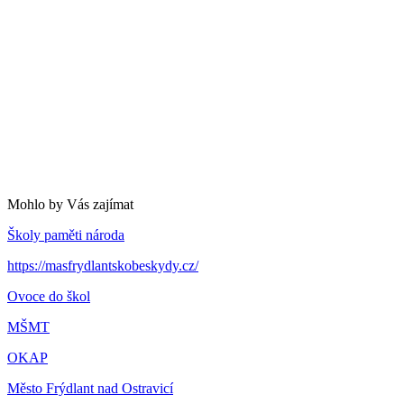
Mohlo by Vás zajímat
Školy paměti národa
https://masfrydlantskobeskydy.cz/
Ovoce do škol
MŠMT
OKAP
Město Frýdlant nad Ostravicí