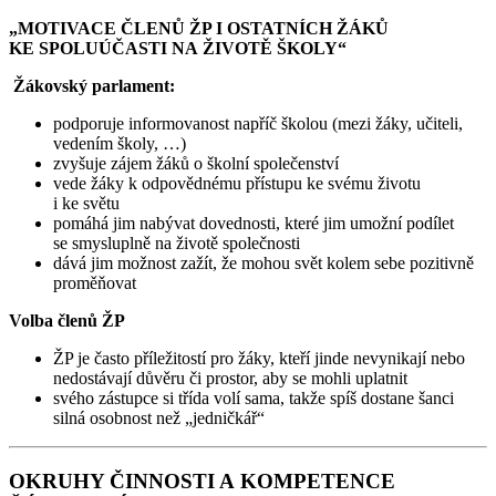
„MOTIVACE ČLENŮ ŽP I OSTATNÍCH ŽÁKŮ
KE SPOLUÚČASTI NA ŽIVOTĚ ŠKOLY“
Žákovský parlament:
podporuje informovanost napříč školou (mezi žáky, učiteli,
vedením školy, …)
zvyšuje zájem žáků o školní společenství
vede žáky k odpovědnému přístupu ke svému životu
i ke světu
pomáhá jim nabývat dovednosti, které jim umožní podílet
se smysluplně na životě společnosti
dává jim možnost zažít, že mohou svět kolem sebe pozitivně
proměňovat
Volba členů ŽP
ŽP je často příležitostí pro žáky, kteří jinde nevynikají nebo
nedostávají důvěru či prostor, aby se mohli uplatnit
svého zástupce si třída volí sama, takže spíš dostane šanci
silná osobnost než „jedničkář“
OKRUHY ČINNOSTI A KOMPETENCE