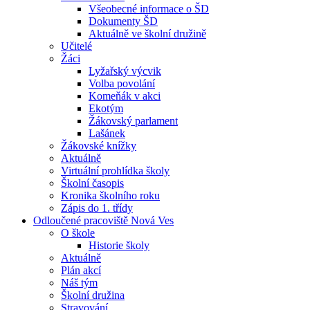
Všeobecné informace o ŠD
Dokumenty ŠD
Aktuálně ve školní družině
Učitelé
Žáci
Lyžařský výcvik
Volba povolání
Komeňák v akci
Ekotým
Žákovský parlament
Lašánek
Žákovské knížky
Aktuálně
Virtuální prohlídka školy
Školní časopis
Kronika školního roku
Zápis do 1. třídy
Odloučené pracoviště Nová Ves
O škole
Historie školy
Aktuálně
Plán akcí
Náš tým
Školní družina
Stravování