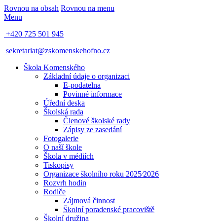
Rovnou na obsah
Rovnou na menu
Menu
+420 725 501 945
sekretariat@zskomenskehofno.cz
Škola Komenského
Základní údaje o organizaci
E-podatelna
Povinné informace
Úřední deska
Školská rada
Členové školské rady
Zápisy ze zasedání
Fotogalerie
O naší škole
Škola v médiích
Tiskopisy
Organizace školního roku 2025⁄2026
Rozvrh hodin
Rodiče
Zájmová činnost
Školní poradenské pracoviště
Školní družina