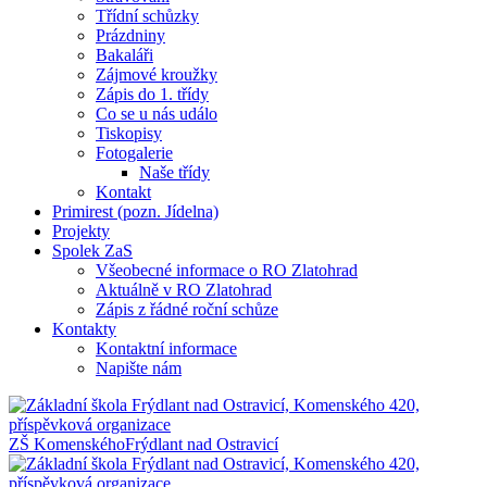
Třídní schůzky
Prázdniny
Bakaláři
Zájmové kroužky
Zápis do 1. třídy
Co se u nás událo
Tiskopisy
Fotogalerie
Naše třídy
Kontakt
Primirest (pozn. Jídelna)
Projekty
Spolek ZaS
Všeobecné informace o RO Zlatohrad
Aktuálně v RO Zlatohrad
Zápis z řádné roční schůze
Kontakty
Kontaktní informace
Napište nám
ZŠ Komenského
Frýdlant nad Ostravicí