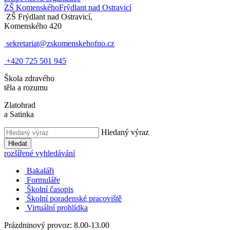
ZŠ Komenského
Frýdlant nad Ostravicí
ZŠ Frýdlant nad Ostravicí,
Komenského 420
sekretariat@zskomenskehofno.cz
+420 725 501 945
Škola zdravého
těla a rozumu
Zlatohrad
a Satinka
Hledaný výraz
Hledat
rozšířené vyhledávání
Bakaláři
Formuláře
Školní časopis
Školní poradenské pracoviště
Virtuální prohlídka
Prázdninový provoz: 8.00-13.00