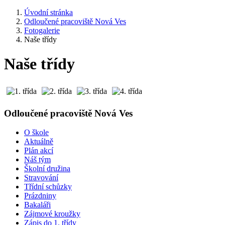
Úvodní stránka
Odloučené pracoviště Nová Ves
Fotogalerie
Naše třídy
Naše třídy
Odloučené pracoviště Nová Ves
O škole
Aktuálně
Plán akcí
Náš tým
Školní družina
Stravování
Třídní schůzky
Prázdniny
Bakaláři
Zájmové kroužky
Zápis do 1. třídy