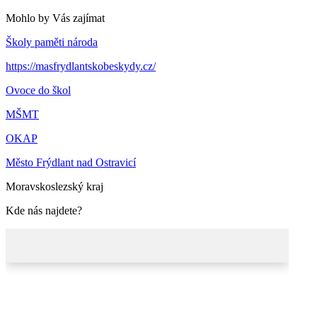
Mohlo by Vás zajímat
Školy paměti národa
https://masfrydlantskobeskydy.cz/
Ovoce do škol
MŠMT
OKAP
Město Frýdlant nad Ostravicí
Moravskoslezský kraj
Kde nás najdete?