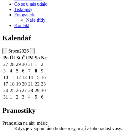
Co se u nás událo
Tiskopisy
Fotogalerie
Naše třídy
Kontakt
Kalendář
Srpen
2026
Po
Út
St
Čt
Pá
So
Ne
27
28
29
30
31
1
2
3
4
5
6
7
8
9
10
11
12
13
14
15
16
17
18
19
20
21
22
23
24
25
26
27
28
29
30
31
1
2
3
4
5
6
Pranostiky
Pranostika na akt. měsíc
Když je v srpnu ráno hodně rosy, mají z toho radost vosy.