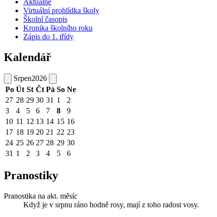
Aktuálně
Virtuální prohlídka školy
Školní časopis
Kronika školního roku
Zápis do 1. třídy
Kalendář
Srpen
2026
Po
Út
St
Čt
Pá
So
Ne
27
28
29
30
31
1
2
3
4
5
6
7
8
9
10
11
12
13
14
15
16
17
18
19
20
21
22
23
24
25
26
27
28
29
30
31
1
2
3
4
5
6
Pranostiky
Pranostika na akt. měsíc
Když je v srpnu ráno hodně rosy, mají z toho radost vosy.