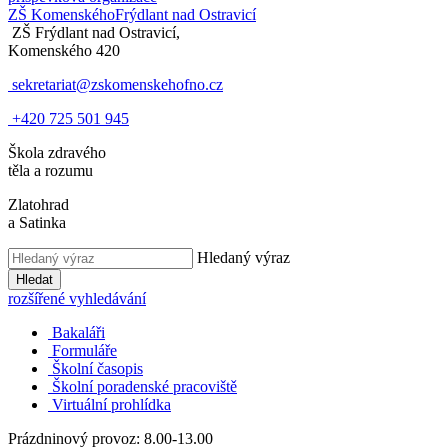
ZŠ Komenského
Frýdlant nad Ostravicí
ZŠ Frýdlant nad Ostravicí,
Komenského 420
sekretariat@zskomenskehofno.cz
+420 725 501 945
Škola zdravého
těla a rozumu
Zlatohrad
a Satinka
Hledaný výraz
Hledat
rozšířené vyhledávání
Bakaláři
Formuláře
Školní časopis
Školní poradenské pracoviště
Virtuální prohlídka
Prázdninový provoz: 8.00-13.00