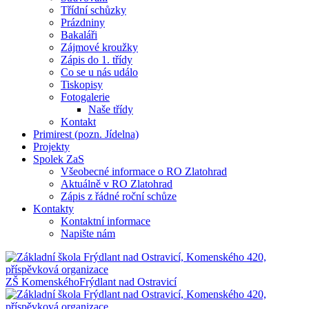
Třídní schůzky
Prázdniny
Bakaláři
Zájmové kroužky
Zápis do 1. třídy
Co se u nás událo
Tiskopisy
Fotogalerie
Naše třídy
Kontakt
Primirest (pozn. Jídelna)
Projekty
Spolek ZaS
Všeobecné informace o RO Zlatohrad
Aktuálně v RO Zlatohrad
Zápis z řádné roční schůze
Kontakty
Kontaktní informace
Napište nám
ZŠ Komenského
Frýdlant nad Ostravicí