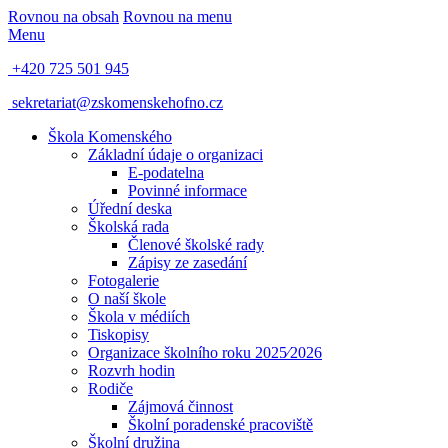
Rovnou na obsah
Rovnou na menu
Menu
+420 725 501 945
sekretariat@zskomenskehofno.cz
Škola Komenského
Základní údaje o organizaci
E-podatelna
Povinné informace
Úřední deska
Školská rada
Členové školské rady
Zápisy ze zasedání
Fotogalerie
O naší škole
Škola v médiích
Tiskopisy
Organizace školního roku 2025⁄2026
Rozvrh hodin
Rodiče
Zájmová činnost
Školní poradenské pracoviště
Školní družina