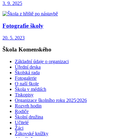
3. 9. 2025
Fotografie školy
20. 5. 2023
Škola Komenského
Základní údaje o organizaci
Úřední deska
Školská rada
Fotogalerie
O naší škole
Škola v médiích
Tiskopisy
Organizace školního roku 2025⁄2026
Rozvrh hodin
Rodiče
Školní družina
Učitelé
Žáci
Žákovské knížky