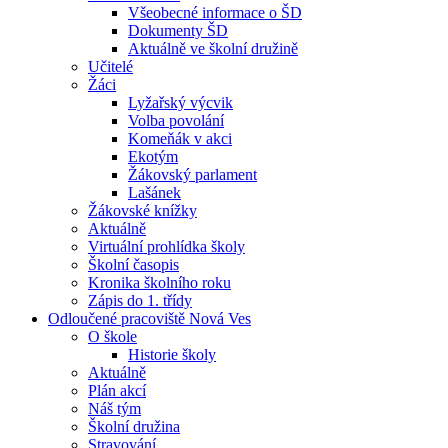
Všeobecné informace o ŠD
Dokumenty ŠD
Aktuálně ve školní družině
Učitelé
Žáci
Lyžařský výcvik
Volba povolání
Komeňák v akci
Ekotým
Žákovský parlament
Lašánek
Žákovské knížky
Aktuálně
Virtuální prohlídka školy
Školní časopis
Kronika školního roku
Zápis do 1. třídy
Odloučené pracoviště Nová Ves
O škole
Historie školy
Aktuálně
Plán akcí
Náš tým
Školní družina
Stravování