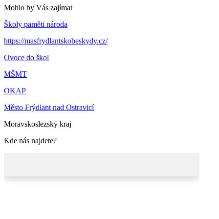
Mohlo by Vás zajímat
Školy paměti národa
https://masfrydlantskobeskydy.cz/
Ovoce do škol
MŠMT
OKAP
Město Frýdlant nad Ostravicí
Moravskoslezský kraj
Kde nás najdete?