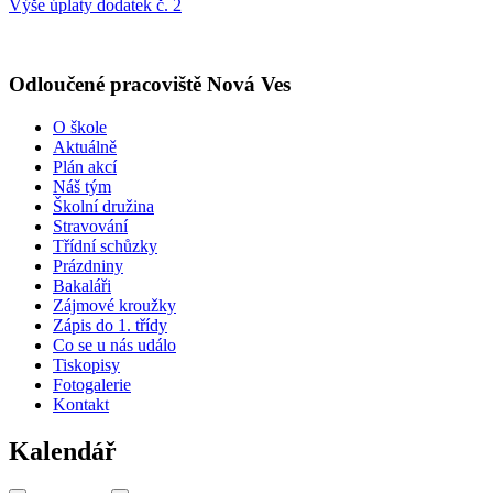
Výše úplaty dodatek č. 2
Odloučené pracoviště Nová Ves
O škole
Aktuálně
Plán akcí
Náš tým
Školní družina
Stravování
Třídní schůzky
Prázdniny
Bakaláři
Zájmové kroužky
Zápis do 1. třídy
Co se u nás událo
Tiskopisy
Fotogalerie
Kontakt
Kalendář