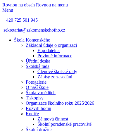
Rovnou na obsah
Rovnou na menu
Menu
+420 725 501 945
sekretariat@zskomenskehofno.cz
Škola Komenského
Základní údaje o organizaci
E-podatelna
Povinné informace
Úřední deska
Školská rada
Členové školské rady
Zápisy ze zasedání
Fotogalerie
O naší škole
Škola v médiích
Tiskopisy
Organizace školního roku 2025⁄2026
Rozvrh hodin
Rodiče
Zájmová činnost
Školní poradenské pracoviště
Školní družina