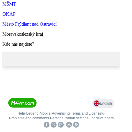
MŠMT
OKAP
Město Frýdlant nad Ostravicí
Moravskoslezský kraj
Kde nás najdete?