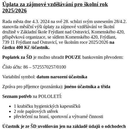
Úplata za zájmové vzdělávání pro školní rok
2025/2026
Rada města dne 4.3. 2024 na své 28. schůzi svým usnesením 28/4.2.
stanovila měsíční výši úplaty za zájmové vzdělávání ve školní
družině v Základní škole Frýdlant nad Ostravicí, Komenského 420,
příspěvková organizace, se sídlem Komenského 420, Frýdlant,
739 11 Frýdlant nad Ostravicí, ve školním roce 2025/2026
na
částku 400 Kč
/účastník.
Poplatek za ŠD
je možno uhradit
POUZE
bankovním převodem:
Číslo účtu:
86 – 5725570257/0100
Variabilní symbol:
datum narození účastníka
Zpráva pro příjemce (poznámka):
jméno účastníka a třída
Seznam potřeb
na POLOLETÍ:
1 krabičku hygienických kapesníčků
2 role papírových utěrek
převlečení na hraní, sportovní a výtvarné činnosti
Účastník je ze ŠD uvolňován jen na základě údajů o odchodech