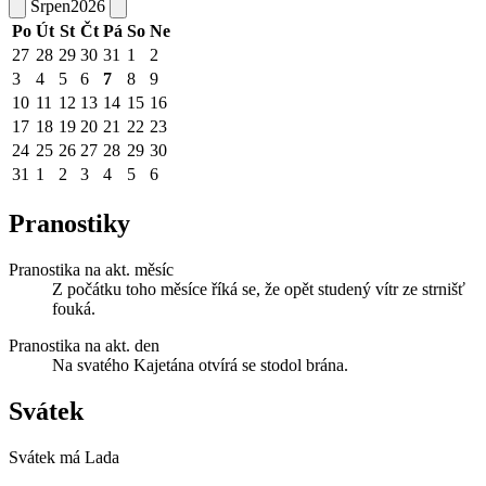
Srpen
2026
Po
Út
St
Čt
Pá
So
Ne
27
28
29
30
31
1
2
3
4
5
6
7
8
9
10
11
12
13
14
15
16
17
18
19
20
21
22
23
24
25
26
27
28
29
30
31
1
2
3
4
5
6
Pranostiky
Pranostika na akt. měsíc
Z počátku toho měsíce říká se, že opět studený vítr ze strnišť
fouká.
Pranostika na akt. den
Na svatého Kajetána otvírá se stodol brána.
Svátek
Svátek má
Lada