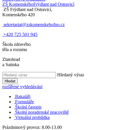
ZŠ Komenského
Frýdlant nad Ostravicí
ZŠ Frýdlant nad Ostravicí,
Komenského 420
sekretariat@zskomenskehofno.cz
+420 725 501 945
Škola zdravého
těla a rozumu
Zlatohrad
a Satinka
Hledaný výraz
Hledat
rozšířené vyhledávání
Bakaláři
Formuláře
Školní časopis
Školní poradenské pracoviště
Virtuální prohlídka
Prázdninový provoz: 8.00-13.00