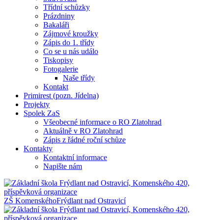
Třídní schůzky
Prázdniny
Bakaláři
Zájmové kroužky
Zápis do 1. třídy
Co se u nás událo
Tiskopisy
Fotogalerie
Naše třídy
Kontakt
Primirest (pozn. Jídelna)
Projekty
Spolek ZaS
Všeobecné informace o RO Zlatohrad
Aktuálně v RO Zlatohrad
Zápis z řádné roční schůze
Kontakty
Kontaktní informace
Napište nám
ZŠ Komenského
Frýdlant nad Ostravicí