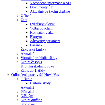
Všeobecné informace o ŠD
Dokumenty ŠD
Aktuálně ve školní družině
Učitelé
Žáci
Lyžařský výcvik
Volba povolání
Komeňák v akci
Ekotým
Žákovský parlament
Lašánek
Žákovské knížky
Aktuálně
Virtuální prohlídka školy
Školní časopis
Kronika školního roku
Zápis do 1. třídy
Odloučené pracoviště Nová Ves
O škole
Historie školy
Aktuálně
Plán akcí
Náš tým
Školní družina
Stravování