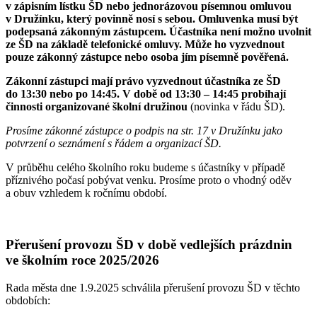
v zápisním lístku ŠD nebo jednorázovou písemnou omluvou
v Družínku, který povinně nosí s sebou. Omluvenka musí být
podepsaná zákonným zástupcem. Účastníka není možno uvolnit
ze ŠD na základě telefonické omluvy. Může ho vyzvednout
pouze zákonný zástupce nebo osoba jím písemně pověřená.
Zákonní zástupci mají právo vyzvednout účastníka ze ŠD
do 13:30 nebo po 14:45. V době od 13:30 – 14:45 probíhají
činnosti organizované školní družinou
(novinka v řádu ŠD).
Prosíme zákonné zástupce o podpis na str. 17 v Družínku jako
potvrzení o seznámení s řádem a organizací ŠD.
V průběhu celého školního roku budeme s účastníky v případě
příznivého počasí pobývat venku. Prosíme proto o vhodný oděv
a obuv vzhledem k ročnímu období.
Přerušení provozu ŠD v době vedlejších prázdnin
ve školním roce 2025/2026
Rada města dne 1.9.2025 schválila přerušení provozu ŠD v těchto
obdobích: