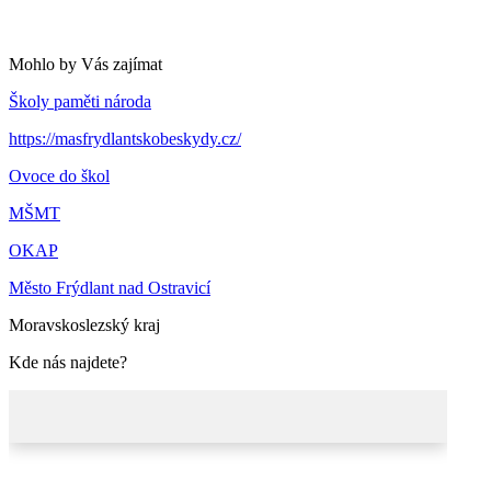
Mohlo by Vás zajímat
Školy paměti národa
https://masfrydlantskobeskydy.cz/
Ovoce do škol
MŠMT
OKAP
Město Frýdlant nad Ostravicí
Moravskoslezský kraj
Kde nás najdete?