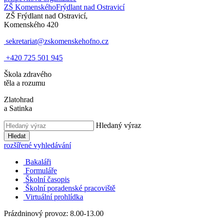
ZŠ Komenského
Frýdlant nad Ostravicí
ZŠ Frýdlant nad Ostravicí,
Komenského 420
sekretariat@zskomenskehofno.cz
+420 725 501 945
Škola zdravého
těla a rozumu
Zlatohrad
a Satinka
Hledaný výraz
Hledat
rozšířené vyhledávání
Bakaláři
Formuláře
Školní časopis
Školní poradenské pracoviště
Virtuální prohlídka
Prázdninový provoz: 8.00-13.00