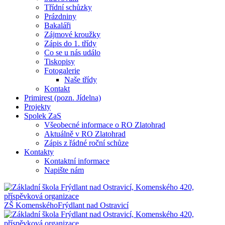
Třídní schůzky
Prázdniny
Bakaláři
Zájmové kroužky
Zápis do 1. třídy
Co se u nás událo
Tiskopisy
Fotogalerie
Naše třídy
Kontakt
Primirest (pozn. Jídelna)
Projekty
Spolek ZaS
Všeobecné informace o RO Zlatohrad
Aktuálně v RO Zlatohrad
Zápis z řádné roční schůze
Kontakty
Kontaktní informace
Napište nám
ZŠ Komenského
Frýdlant nad Ostravicí