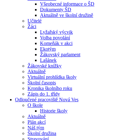
Všeobecné informace o ŠD
Dokumenty ŠD
Aktuálně ve školní družině
Učitelé
Žáci
Lyžařský výcvik
Volba povolání
Komeňák v akci
Ekotým
Žákovský parlament
Lašánek
Žákovské knížky
Aktuálně
Virtuální prohlídka školy
Školní časopis
Kronika školního roku
Zápis do 1. třídy
Odloučené pracoviště Nová Ves
O škole
Historie školy
Aktuálně
Plán akcí
Náš tým
Školní družina
Stravování