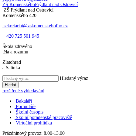
ZŠ Komenského
Frýdlant nad Ostravicí
ZŠ Frýdlant nad Ostravicí,
Komenského 420
sekretariat@zskomenskehofno.cz
+420 725 501 945
Škola zdravého
těla a rozumu
Zlatohrad
a Satinka
Hledaný výraz
Hledat
rozšířené vyhledávání
Bakaláři
Formuláře
Školní časopis
Školní poradenské pracoviště
Virtuální prohlídka
Prázdninový provoz: 8.00-13.00