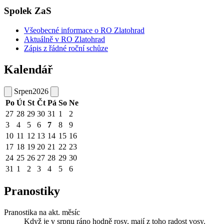
Spolek ZaS
Všeobecné informace o RO Zlatohrad
Aktuálně v RO Zlatohrad
Zápis z řádné roční schůze
Kalendář
Srpen
2026
Po
Út
St
Čt
Pá
So
Ne
27
28
29
30
31
1
2
3
4
5
6
7
8
9
10
11
12
13
14
15
16
17
18
19
20
21
22
23
24
25
26
27
28
29
30
31
1
2
3
4
5
6
Pranostiky
Pranostika na akt. měsíc
Když je v srpnu ráno hodně rosy, mají z toho radost vosy.