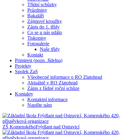
Třídní schůzky
Prázdniny
Bakaláři
Zájmové kroužky
Zápis do 1. třídy
Co se u nás událo
Tiskopisy
Fotogalerie
Naše třídy
Kontakt
Primirest (pozn. Jídelna)
Projekty
Spolek ZaS
Všeobecné informace o RO Zlatohrad
Aktuálně v RO Zlatohrad
Zápis z řádné roční schůze
Kontakty
Kontaktní informace
Napište nám
ZŠ Komenského
Frýdlant nad Ostravicí