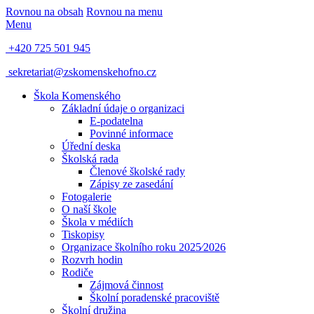
Rovnou na obsah
Rovnou na menu
Menu
+420 725 501 945
sekretariat@zskomenskehofno.cz
Škola Komenského
Základní údaje o organizaci
E-podatelna
Povinné informace
Úřední deska
Školská rada
Členové školské rady
Zápisy ze zasedání
Fotogalerie
O naší škole
Škola v médiích
Tiskopisy
Organizace školního roku 2025⁄2026
Rozvrh hodin
Rodiče
Zájmová činnost
Školní poradenské pracoviště
Školní družina