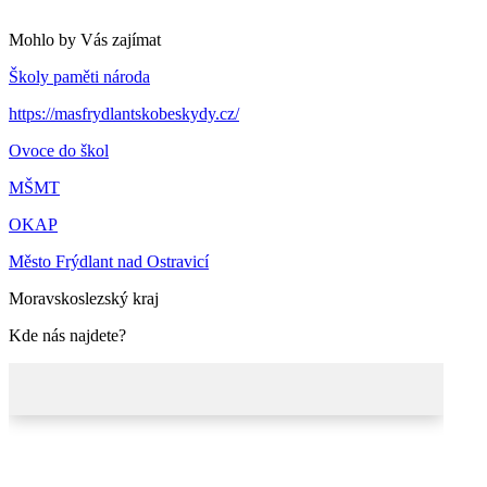
Mohlo by Vás zajímat
Školy paměti národa
https://masfrydlantskobeskydy.cz/
Ovoce do škol
MŠMT
OKAP
Město Frýdlant nad Ostravicí
Moravskoslezský kraj
Kde nás najdete?