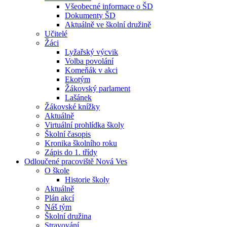
Všeobecné informace o ŠD
Dokumenty ŠD
Aktuálně ve školní družině
Učitelé
Žáci
Lyžařský výcvik
Volba povolání
Komeňák v akci
Ekotým
Žákovský parlament
Lašánek
Žákovské knížky
Aktuálně
Virtuální prohlídka školy
Školní časopis
Kronika školního roku
Zápis do 1. třídy
Odloučené pracoviště Nová Ves
O škole
Historie školy
Aktuálně
Plán akcí
Náš tým
Školní družina
Stravování