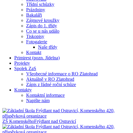
Třídní schůzky
Prázdniny
Bakaláři
Zájmové kroužky
Zápis do 1. třídy
Co se u nás událo
Tiskopisy
Fotogalerie
Naše třídy
Kontakt
Primirest (pozn. Jídelna)
Projekty
Spolek ZaS
Všeobecné informace o RO Zlatohrad
Aktuálně v RO Zlatohrad
Zápis z řádné roční schůze
Kontakty
Kontaktní informace
Napište nám
ZŠ Komenského
Frýdlant nad Ostravicí