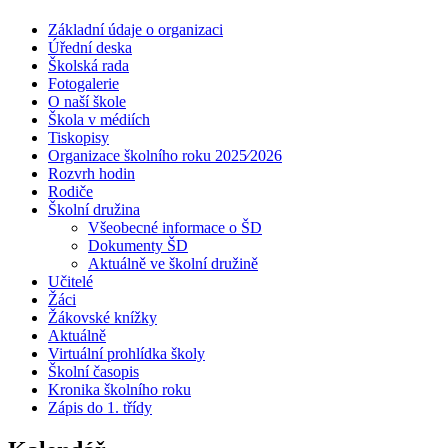
Základní údaje o organizaci
Úřední deska
Školská rada
Fotogalerie
O naší škole
Škola v médiích
Tiskopisy
Organizace školního roku 2025⁄2026
Rozvrh hodin
Rodiče
Školní družina
Všeobecné informace o ŠD
Dokumenty ŠD
Aktuálně ve školní družině
Učitelé
Žáci
Žákovské knížky
Aktuálně
Virtuální prohlídka školy
Školní časopis
Kronika školního roku
Zápis do 1. třídy