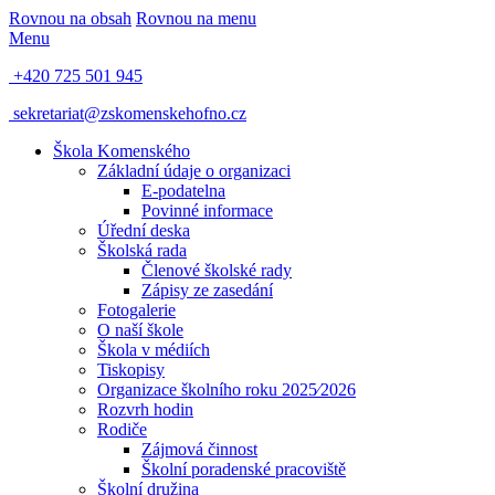
Rovnou na obsah
Rovnou na menu
Menu
+420 725 501 945
sekretariat@zskomenskehofno.cz
Škola Komenského
Základní údaje o organizaci
E-podatelna
Povinné informace
Úřední deska
Školská rada
Členové školské rady
Zápisy ze zasedání
Fotogalerie
O naší škole
Škola v médiích
Tiskopisy
Organizace školního roku 2025⁄2026
Rozvrh hodin
Rodiče
Zájmová činnost
Školní poradenské pracoviště
Školní družina