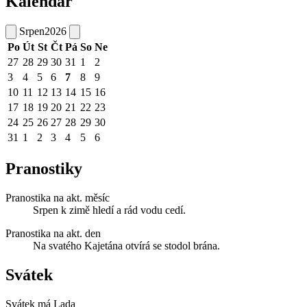
Kalendář
Srpen
2026
Po
Út
St
Čt
Pá
So
Ne
27
28
29
30
31
1
2
3
4
5
6
7
8
9
10
11
12
13
14
15
16
17
18
19
20
21
22
23
24
25
26
27
28
29
30
31
1
2
3
4
5
6
Pranostiky
Pranostika na akt. měsíc
Srpen k zimě hledí a rád vodu cedí.
Pranostika na akt. den
Na svatého Kajetána otvírá se stodol brána.
Svátek
Svátek má
Lada