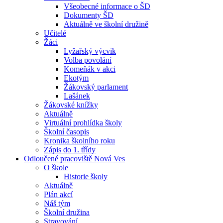
Všeobecné informace o ŠD
Dokumenty ŠD
Aktuálně ve školní družině
Učitelé
Žáci
Lyžařský výcvik
Volba povolání
Komeňák v akci
Ekotým
Žákovský parlament
Lašánek
Žákovské knížky
Aktuálně
Virtuální prohlídka školy
Školní časopis
Kronika školního roku
Zápis do 1. třídy
Odloučené pracoviště Nová Ves
O škole
Historie školy
Aktuálně
Plán akcí
Náš tým
Školní družina
Stravování