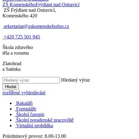
ZŠ Komenského
Frýdlant nad Ostravicí
ZŠ Frýdlant nad Ostravicí,
Komenského 420
sekretariat@zskomenskehofno.cz
+420 725 501 945
Škola zdravého
těla a rozumu
Zlatohrad
a Satinka
Hledaný výraz
Hledat
rozšířené vyhledávání
Bakaláři
Formuláře
Školní časopis
Školní poradenské pracoviště
Virtuální prohlídka
Prázdninový provoz: 8.00-13.00