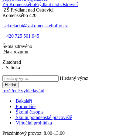
ZŠ Komenského
Frýdlant nad Ostravicí
ZŠ Frýdlant nad Ostravicí,
Komenského 420
sekretariat@zskomenskehofno.cz
+420 725 501 945
Škola zdravého
těla a rozumu
Zlatohrad
a Satinka
Hledaný výraz
Hledat
rozšířené vyhledávání
Bakaláři
Formuláře
Školní časopis
Školní poradenské pracoviště
Virtuální prohlídka
Prázdninový provoz: 8.00-13.00