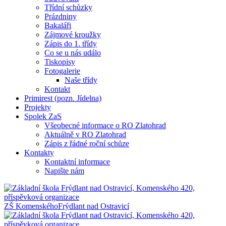
Třídní schůzky
Prázdniny
Bakaláři
Zájmové kroužky
Zápis do 1. třídy
Co se u nás událo
Tiskopisy
Fotogalerie
Naše třídy
Kontakt
Primirest (pozn. Jídelna)
Projekty
Spolek ZaS
Všeobecné informace o RO Zlatohrad
Aktuálně v RO Zlatohrad
Zápis z řádné roční schůze
Kontakty
Kontaktní informace
Napište nám
ZŠ Komenského
Frýdlant nad Ostravicí