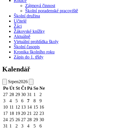
Rodiče
Zájmová činnost
Školní poradenské pracoviště
Školní družina
Učitelé
Žáci
Žákovské knížky
Aktuálně
Virtuální prohlídka školy
Školní časopis
Kronika školního roku
Zápis do 1. třídy
Kalendář
Srpen
2026
Po
Út
St
Čt
Pá
So
Ne
27
28
29
30
31
1
2
3
4
5
6
7
8
9
10
11
12
13
14
15
16
17
18
19
20
21
22
23
24
25
26
27
28
29
30
31
1
2
3
4
5
6