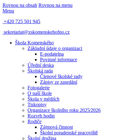
Rovnou na obsah
Rovnou na menu
Menu
+420 725 501 945
sekretariat@zskomenskehofno.cz
Škola Komenského
Základní údaje o organizaci
E-podatelna
Povinné informace
Úřední deska
Školská rada
Členové školské rady
Zápisy ze zasedání
Fotogalerie
O naší škole
Škola v médiích
Tiskopisy
Organizace školního roku 2025⁄2026
Rozvrh hodin
Rodiče
Zájmová činnost
Školní poradenské pracoviště
Školní družina