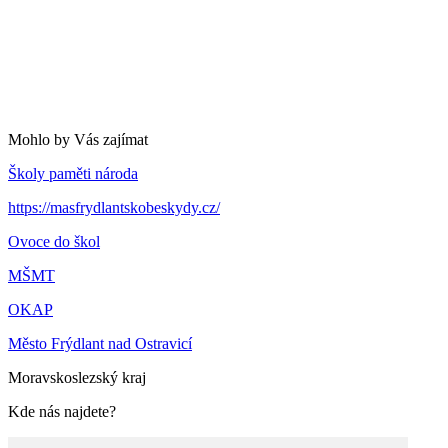
Mohlo by Vás zajímat
Školy paměti národa
https://masfrydlantskobeskydy.cz/
Ovoce do škol
MŠMT
OKAP
Město Frýdlant nad Ostravicí
Moravskoslezský kraj
Kde nás najdete?