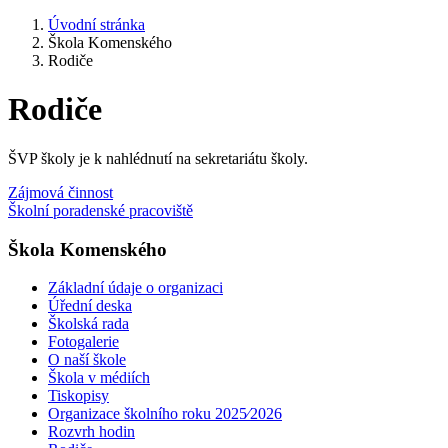
Úvodní stránka
Škola Komenského
Rodiče
Rodiče
ŠVP školy je k nahlédnutí na sekretariátu školy.
Zájmová činnost
Školní poradenské pracoviště
Škola Komenského
Základní údaje o organizaci
Úřední deska
Školská rada
Fotogalerie
O naší škole
Škola v médiích
Tiskopisy
Organizace školního roku 2025⁄2026
Rozvrh hodin