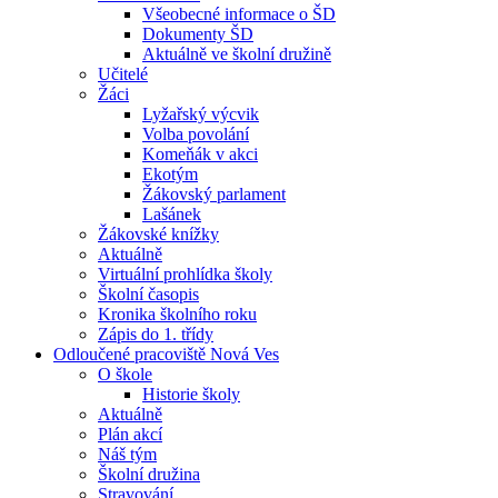
Všeobecné informace o ŠD
Dokumenty ŠD
Aktuálně ve školní družině
Učitelé
Žáci
Lyžařský výcvik
Volba povolání
Komeňák v akci
Ekotým
Žákovský parlament
Lašánek
Žákovské knížky
Aktuálně
Virtuální prohlídka školy
Školní časopis
Kronika školního roku
Zápis do 1. třídy
Odloučené pracoviště Nová Ves
O škole
Historie školy
Aktuálně
Plán akcí
Náš tým
Školní družina
Stravování