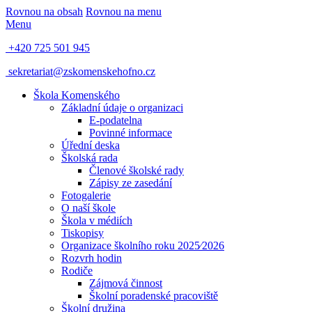
Rovnou na obsah
Rovnou na menu
Menu
+420 725 501 945
sekretariat@zskomenskehofno.cz
Škola Komenského
Základní údaje o organizaci
E-podatelna
Povinné informace
Úřední deska
Školská rada
Členové školské rady
Zápisy ze zasedání
Fotogalerie
O naší škole
Škola v médiích
Tiskopisy
Organizace školního roku 2025⁄2026
Rozvrh hodin
Rodiče
Zájmová činnost
Školní poradenské pracoviště
Školní družina