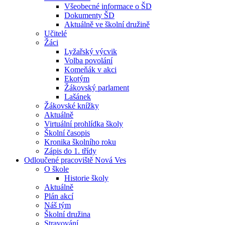
Všeobecné informace o ŠD
Dokumenty ŠD
Aktuálně ve školní družině
Učitelé
Žáci
Lyžařský výcvik
Volba povolání
Komeňák v akci
Ekotým
Žákovský parlament
Lašánek
Žákovské knížky
Aktuálně
Virtuální prohlídka školy
Školní časopis
Kronika školního roku
Zápis do 1. třídy
Odloučené pracoviště Nová Ves
O škole
Historie školy
Aktuálně
Plán akcí
Náš tým
Školní družina
Stravování