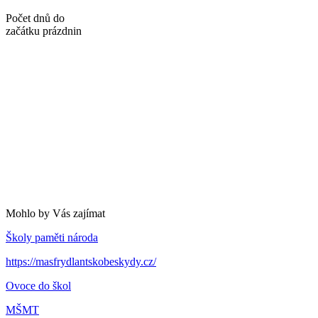
Počet dnů do
začátku prázdnin
Mohlo by Vás zajímat
Školy paměti národa
https://masfrydlantskobeskydy.cz/
Ovoce do škol
MŠMT