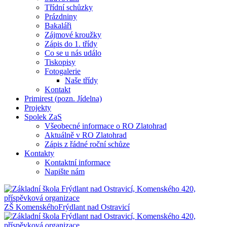
Třídní schůzky
Prázdniny
Bakaláři
Zájmové kroužky
Zápis do 1. třídy
Co se u nás událo
Tiskopisy
Fotogalerie
Naše třídy
Kontakt
Primirest (pozn. Jídelna)
Projekty
Spolek ZaS
Všeobecné informace o RO Zlatohrad
Aktuálně v RO Zlatohrad
Zápis z řádné roční schůze
Kontakty
Kontaktní informace
Napište nám
ZŠ Komenského
Frýdlant nad Ostravicí