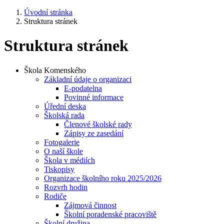
Úvodní stránka
Struktura stránek
Struktura stránek
Škola Komenského
Základní údaje o organizaci
E-podatelna
Povinné informace
Úřední deska
Školská rada
Členové školské rady
Zápisy ze zasedání
Fotogalerie
O naší škole
Škola v médiích
Tiskopisy
Organizace školního roku 2025/2026
Rozvrh hodin
Rodiče
Zájmová činnost
Školní poradenské pracoviště
Školní družina