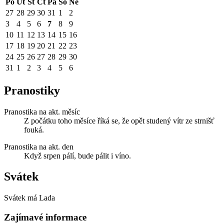
Po
Út
St
Čt
Pá
So
Ne
27
28
29
30
31
1
2
3
4
5
6
7
8
9
10
11
12
13
14
15
16
17
18
19
20
21
22
23
24
25
26
27
28
29
30
31
1
2
3
4
5
6
Pranostiky
Pranostika na akt. měsíc
Z počátku toho měsíce říká se, že opět studený vítr ze strnišť
fouká.
Pranostika na akt. den
Když srpen pálí, bude pálit i víno.
Svátek
Svátek má
Lada
Zajímavé informace