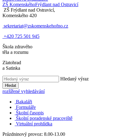
ZŠ Komenského
Frýdlant nad Ostravicí
ZŠ Frýdlant nad Ostravicí,
Komenského 420
sekretariat@zskomenskehofno.cz
+420 725 501 945
Škola zdravého
těla a rozumu
Zlatohrad
a Satinka
Hledaný výraz
Hledat
rozšířené vyhledávání
Bakaláři
Formuláře
Školní časopis
Školní poradenské pracoviště
Virtuální prohlídka
Prázdninový provoz: 8.00-13.00