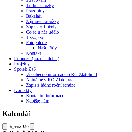
Stravování
Třídní schůzky
Prázdniny
Bakaláři
Zájmové kroužky
Zápis do 1. třídy
Co se u nás událo
Tiskopisy
Fotogalerie
Naše třídy
Kontakt
Primirest (pozn. Jídelna)
Projekty
Spolek ZaS
Všeobecné informace o RO Zlatohrad
Aktuálně v RO Zlatohrad
Zápis z řádné roční schůze
Kontakty
Kontaktní informace
Napište nám
Kalendář
Srpen
2026