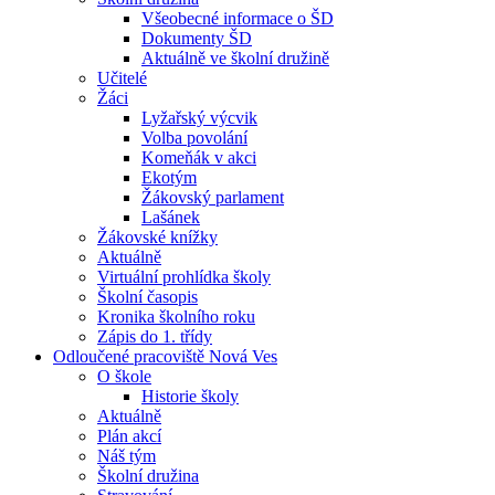
Všeobecné informace o ŠD
Dokumenty ŠD
Aktuálně ve školní družině
Učitelé
Žáci
Lyžařský výcvik
Volba povolání
Komeňák v akci
Ekotým
Žákovský parlament
Lašánek
Žákovské knížky
Aktuálně
Virtuální prohlídka školy
Školní časopis
Kronika školního roku
Zápis do 1. třídy
Odloučené pracoviště Nová Ves
O škole
Historie školy
Aktuálně
Plán akcí
Náš tým
Školní družina