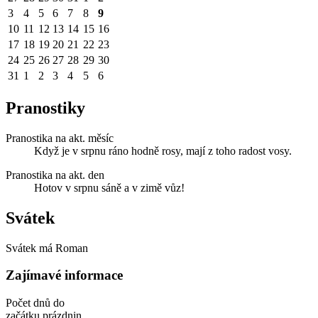
3
4
5
6
7
8
9
10
11
12
13
14
15
16
17
18
19
20
21
22
23
24
25
26
27
28
29
30
31
1
2
3
4
5
6
Pranostiky
Pranostika na akt. měsíc
Když je v srpnu ráno hodně rosy, mají z toho radost vosy.
Pranostika na akt. den
Hotov v srpnu sáně a v zimě vůz!
Svátek
Svátek má
Roman
Zajímavé informace
Počet dnů do
začátku prázdnin