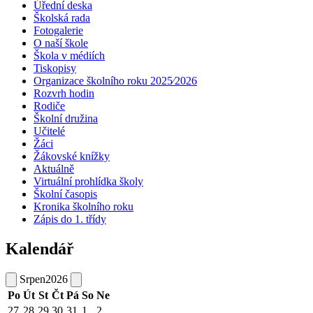
Úřední deska
Školská rada
Fotogalerie
O naší škole
Škola v médiích
Tiskopisy
Organizace školního roku 2025⁄2026
Rozvrh hodin
Rodiče
Školní družina
Učitelé
Žáci
Žákovské knížky
Aktuálně
Virtuální prohlídka školy
Školní časopis
Kronika školního roku
Zápis do 1. třídy
Kalendář
Srpen
2026
Po
Út
St
Čt
Pá
So
Ne
27
28
29
30
31
1
2