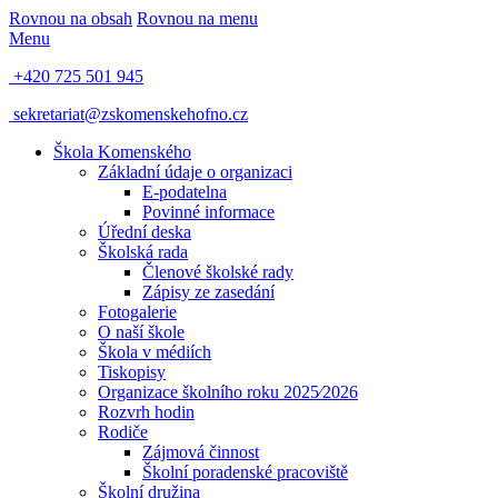
Rovnou na obsah
Rovnou na menu
Menu
+420 725 501 945
sekretariat@zskomenskehofno.cz
Škola Komenského
Základní údaje o organizaci
E-podatelna
Povinné informace
Úřední deska
Školská rada
Členové školské rady
Zápisy ze zasedání
Fotogalerie
O naší škole
Škola v médiích
Tiskopisy
Organizace školního roku 2025⁄2026
Rozvrh hodin
Rodiče
Zájmová činnost
Školní poradenské pracoviště
Školní družina