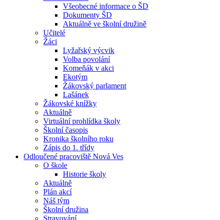
Všeobecné informace o ŠD
Dokumenty ŠD
Aktuálně ve školní družině
Učitelé
Žáci
Lyžařský výcvik
Volba povolání
Komeňák v akci
Ekotým
Žákovský parlament
Lašánek
Žákovské knížky
Aktuálně
Virtuální prohlídka školy
Školní časopis
Kronika školního roku
Zápis do 1. třídy
Odloučené pracoviště Nová Ves
O škole
Historie školy
Aktuálně
Plán akcí
Náš tým
Školní družina
Stravování