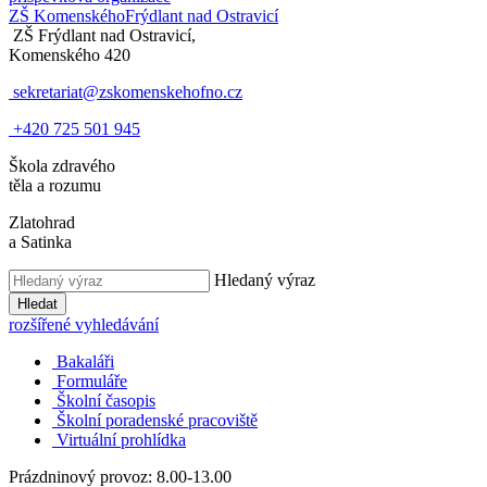
ZŠ Komenského
Frýdlant nad Ostravicí
ZŠ Frýdlant nad Ostravicí,
Komenského 420
sekretariat@zskomenskehofno.cz
+420 725 501 945
Škola zdravého
těla a rozumu
Zlatohrad
a Satinka
Hledaný výraz
Hledat
rozšířené vyhledávání
Bakaláři
Formuláře
Školní časopis
Školní poradenské pracoviště
Virtuální prohlídka
Prázdninový provoz: 8.00-13.00