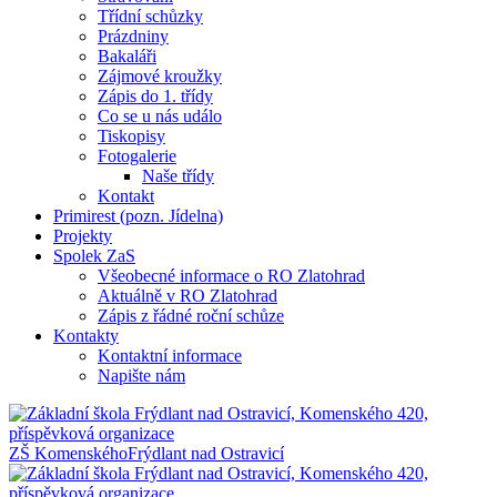
Třídní schůzky
Prázdniny
Bakaláři
Zájmové kroužky
Zápis do 1. třídy
Co se u nás událo
Tiskopisy
Fotogalerie
Naše třídy
Kontakt
Primirest (pozn. Jídelna)
Projekty
Spolek ZaS
Všeobecné informace o RO Zlatohrad
Aktuálně v RO Zlatohrad
Zápis z řádné roční schůze
Kontakty
Kontaktní informace
Napište nám
ZŠ Komenského
Frýdlant nad Ostravicí