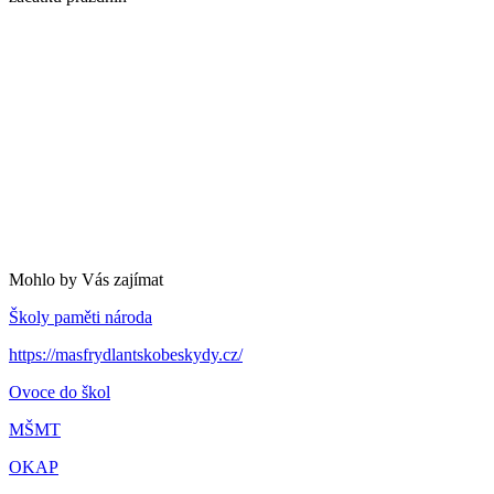
Mohlo by Vás zajímat
Školy paměti národa
https://masfrydlantskobeskydy.cz/
Ovoce do škol
MŠMT
OKAP