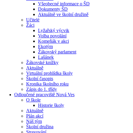
Všeobecné informace o ŠD
Dokumenty ŠD
Aktuálně ve školní družině
Učitelé
Žáci
Lyžařský výcvik
Volba povolání
Komeňák v akci
Ekotým
Žákovský parlament
Lašánek
Žákovské knížky
Aktuálně
Virtuální prohlídka školy
Školní časopis
Kronika školního roku
Zápis do 1. třídy
Odloučené pracoviště Nová Ves
O škole
Historie školy
Aktuálně
Plán akcí
Náš tým
Školní družina
Stravování