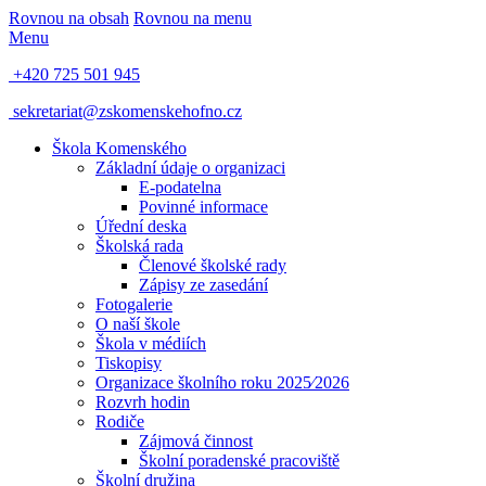
Rovnou na obsah
Rovnou na menu
Menu
+420 725 501 945
sekretariat@zskomenskehofno.cz
Škola Komenského
Základní údaje o organizaci
E-podatelna
Povinné informace
Úřední deska
Školská rada
Členové školské rady
Zápisy ze zasedání
Fotogalerie
O naší škole
Škola v médiích
Tiskopisy
Organizace školního roku 2025⁄2026
Rozvrh hodin
Rodiče
Zájmová činnost
Školní poradenské pracoviště
Školní družina