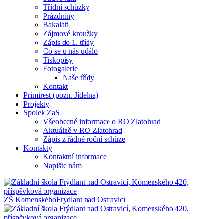
Třídní schůzky
Prázdniny
Bakaláři
Zájmové kroužky
Zápis do 1. třídy
Co se u nás událo
Tiskopisy
Fotogalerie
Naše třídy
Kontakt
Primirest (pozn. Jídelna)
Projekty
Spolek ZaS
Všeobecné informace o RO Zlatohrad
Aktuálně v RO Zlatohrad
Zápis z řádné roční schůze
Kontakty
Kontaktní informace
Napište nám
ZŠ Komenského
Frýdlant nad Ostravicí