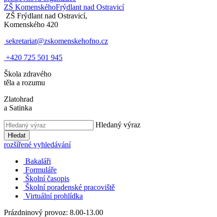
ZŠ Komenského
Frýdlant nad Ostravicí
ZŠ Frýdlant nad Ostravicí,
Komenského 420
sekretariat@zskomenskehofno.cz
+420 725 501 945
Škola zdravého
těla a rozumu
Zlatohrad
a Satinka
Hledaný výraz
Hledat
rozšířené vyhledávání
Bakaláři
Formuláře
Školní časopis
Školní poradenské pracoviště
Virtuální prohlídka
Prázdninový provoz: 8.00-13.00