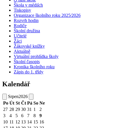
Škola v médiích
Tiskopisy
Organizace školního roku 2025⁄2026
Rozvrh hodin
Rodiče
Školní družina
Učitelé
Žáci
Žákovské knížky
Aktuálně
Virtuální prohlídka školy
Školní časopis
Kronika školního roku
Zápis do 1. třídy
Kalendář
Srpen
2026
Po
Út
St
Čt
Pá
So
Ne
27
28
29
30
31
1
2
3
4
5
6
7
8
9
10
11
12
13
14
15
16