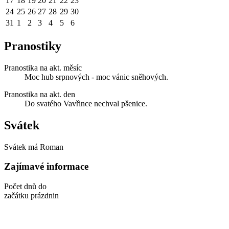
17
18
19
20
21
22
23
24
25
26
27
28
29
30
31
1
2
3
4
5
6
Pranostiky
Pranostika na akt. měsíc
Moc hub srpnových - moc vánic sněhových.
Pranostika na akt. den
Do svatého Vavřince nechval pšenice.
Svátek
Svátek má
Roman
Zajímavé informace
Počet dnů do
začátku prázdnin