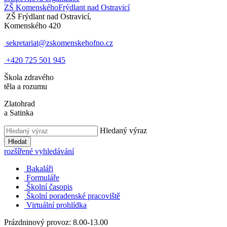
ZŠ Komenského
Frýdlant nad Ostravicí
ZŠ Frýdlant nad Ostravicí,
Komenského 420
sekretariat@zskomenskehofno.cz
+420 725 501 945
Škola zdravého
těla a rozumu
Zlatohrad
a Satinka
Hledaný výraz
Hledat
rozšířené vyhledávání
Bakaláři
Formuláře
Školní časopis
Školní poradenské pracoviště
Virtuální prohlídka
Prázdninový provoz: 8.00-13.00