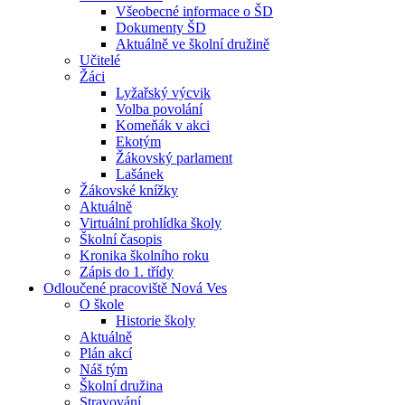
Všeobecné informace o ŠD
Dokumenty ŠD
Aktuálně ve školní družině
Učitelé
Žáci
Lyžařský výcvik
Volba povolání
Komeňák v akci
Ekotým
Žákovský parlament
Lašánek
Žákovské knížky
Aktuálně
Virtuální prohlídka školy
Školní časopis
Kronika školního roku
Zápis do 1. třídy
Odloučené pracoviště Nová Ves
O škole
Historie školy
Aktuálně
Plán akcí
Náš tým
Školní družina
Stravování