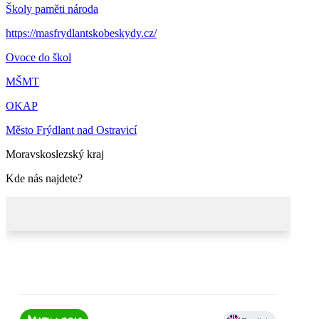
Školy paměti národa
https://masfrydlantskobeskydy.cz/
Ovoce do škol
MŠMT
OKAP
Město Frýdlant nad Ostravicí
Moravskoslezský kraj
Kde nás najdete?