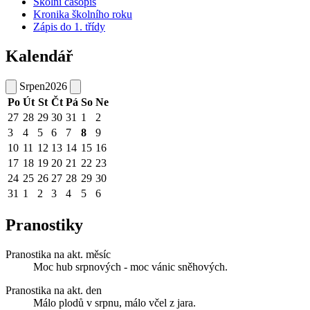
Školní časopis
Kronika školního roku
Zápis do 1. třídy
Kalendář
Srpen
2026
Po
Út
St
Čt
Pá
So
Ne
27
28
29
30
31
1
2
3
4
5
6
7
8
9
10
11
12
13
14
15
16
17
18
19
20
21
22
23
24
25
26
27
28
29
30
31
1
2
3
4
5
6
Pranostiky
Pranostika na akt. měsíc
Moc hub srpnových - moc vánic sněhových.
Pranostika na akt. den
Málo plodů v srpnu, málo včel z jara.