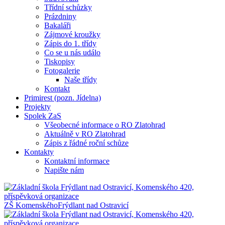
Třídní schůzky
Prázdniny
Bakaláři
Zájmové kroužky
Zápis do 1. třídy
Co se u nás událo
Tiskopisy
Fotogalerie
Naše třídy
Kontakt
Primirest (pozn. Jídelna)
Projekty
Spolek ZaS
Všeobecné informace o RO Zlatohrad
Aktuálně v RO Zlatohrad
Zápis z řádné roční schůze
Kontakty
Kontaktní informace
Napište nám
ZŠ Komenského
Frýdlant nad Ostravicí