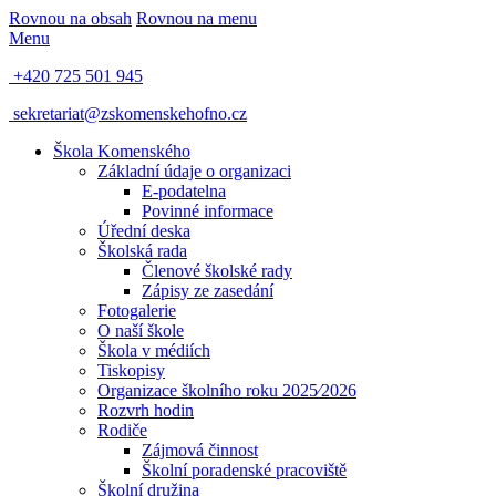
Rovnou na obsah
Rovnou na menu
Menu
+420 725 501 945
sekretariat@zskomenskehofno.cz
Škola Komenského
Základní údaje o organizaci
E-podatelna
Povinné informace
Úřední deska
Školská rada
Členové školské rady
Zápisy ze zasedání
Fotogalerie
O naší škole
Škola v médiích
Tiskopisy
Organizace školního roku 2025⁄2026
Rozvrh hodin
Rodiče
Zájmová činnost
Školní poradenské pracoviště
Školní družina