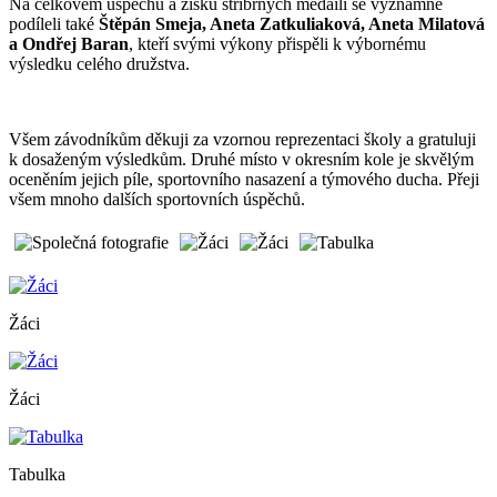
Na celkovém úspěchu a zisku stříbrných medailí se významně
podíleli také
Štěpán Smeja, Aneta Zatkuliaková, Aneta Milatová
a Ondřej Baran
, kteří svými výkony přispěli k výbornému
výsledku celého družstva.
Všem závodníkům děkuji za vzornou reprezentaci školy a gratuluji
k dosaženým výsledkům. Druhé místo v okresním kole je skvělým
oceněním jejich píle, sportovního nasazení a týmového ducha. Přeji
všem mnoho dalších sportovních úspěchů.
Žáci
Žáci
Tabulka