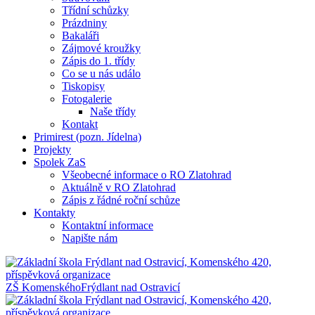
Třídní schůzky
Prázdniny
Bakaláři
Zájmové kroužky
Zápis do 1. třídy
Co se u nás událo
Tiskopisy
Fotogalerie
Naše třídy
Kontakt
Primirest (pozn. Jídelna)
Projekty
Spolek ZaS
Všeobecné informace o RO Zlatohrad
Aktuálně v RO Zlatohrad
Zápis z řádné roční schůze
Kontakty
Kontaktní informace
Napište nám
ZŠ Komenského
Frýdlant nad Ostravicí