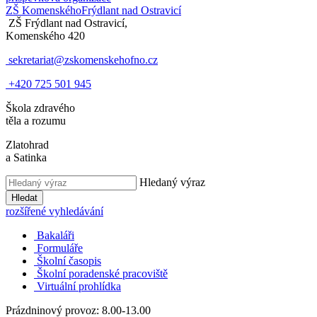
ZŠ Komenského
Frýdlant nad Ostravicí
ZŠ Frýdlant nad Ostravicí,
Komenského 420
sekretariat@zskomenskehofno.cz
+420 725 501 945
Škola zdravého
těla a rozumu
Zlatohrad
a Satinka
Hledaný výraz
Hledat
rozšířené vyhledávání
Bakaláři
Formuláře
Školní časopis
Školní poradenské pracoviště
Virtuální prohlídka
Prázdninový provoz: 8.00-13.00