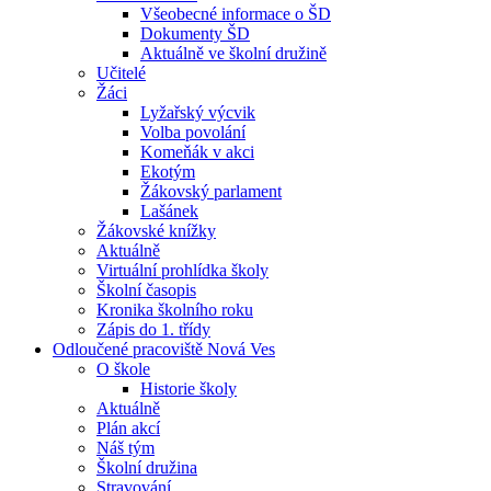
Všeobecné informace o ŠD
Dokumenty ŠD
Aktuálně ve školní družině
Učitelé
Žáci
Lyžařský výcvik
Volba povolání
Komeňák v akci
Ekotým
Žákovský parlament
Lašánek
Žákovské knížky
Aktuálně
Virtuální prohlídka školy
Školní časopis
Kronika školního roku
Zápis do 1. třídy
Odloučené pracoviště Nová Ves
O škole
Historie školy
Aktuálně
Plán akcí
Náš tým
Školní družina
Stravování