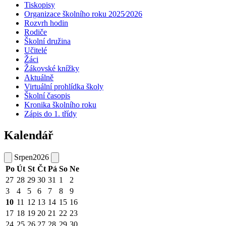
Tiskopisy
Organizace školního roku 2025⁄2026
Rozvrh hodin
Rodiče
Školní družina
Učitelé
Žáci
Žákovské knížky
Aktuálně
Virtuální prohlídka školy
Školní časopis
Kronika školního roku
Zápis do 1. třídy
Kalendář
Srpen
2026
Po
Út
St
Čt
Pá
So
Ne
27
28
29
30
31
1
2
3
4
5
6
7
8
9
10
11
12
13
14
15
16
17
18
19
20
21
22
23
24
25
26
27
28
29
30