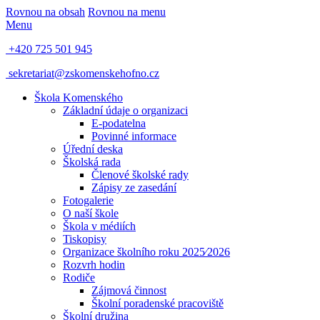
Rovnou na obsah
Rovnou na menu
Menu
+420 725 501 945
sekretariat@zskomenskehofno.cz
Škola Komenského
Základní údaje o organizaci
E-podatelna
Povinné informace
Úřední deska
Školská rada
Členové školské rady
Zápisy ze zasedání
Fotogalerie
O naší škole
Škola v médiích
Tiskopisy
Organizace školního roku 2025⁄2026
Rozvrh hodin
Rodiče
Zájmová činnost
Školní poradenské pracoviště
Školní družina