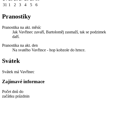
31
1
2
3
4
5
6
Pranostiky
Pranostika na akt. měsíc
Jak Vavřinec zavaří, Bartoloměj zasmaží, tak se podzimek
daří.
Pranostika na akt. den
Na svatého Vavřince - hop kobzole do hrnce.
Svátek
Svátek má
Vavřinec
Zajímavé informace
Počet dnů do
začátku prázdnin