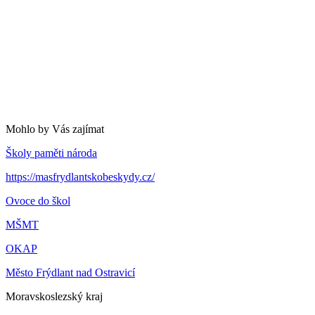
Mohlo by Vás zajímat
Školy paměti národa
https://masfrydlantskobeskydy.cz/
Ovoce do škol
MŠMT
OKAP
Město Frýdlant nad Ostravicí
Moravskoslezský kraj