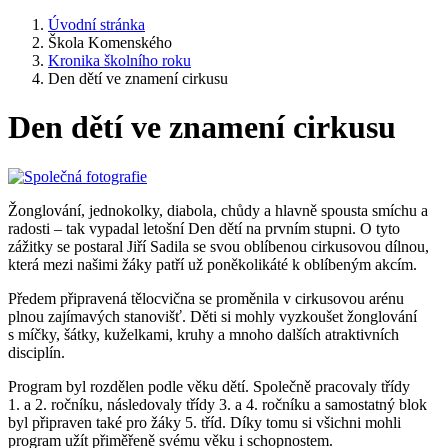
Úvodní stránka
Škola Komenského
Kronika školního roku
Den dětí ve znamení cirkusu
Den dětí ve znamení cirkusu
Žonglování, jednokolky, diabola, chůdy a hlavně spousta smíchu a
radosti – tak vypadal letošní Den dětí na prvním stupni. O tyto
zážitky se postaral Jiří Sadila se svou oblíbenou cirkusovou dílnou,
která mezi našimi žáky patří už poněkolikáté k oblíbeným akcím.
Předem připravená tělocvična se proměnila v cirkusovou arénu
plnou zajímavých stanovišť. Děti si mohly vyzkoušet žonglování
s míčky, šátky, kuželkami, kruhy a mnoho dalších atraktivních
disciplín.
Program byl rozdělen podle věku dětí. Společně pracovaly třídy
1. a 2. ročníku, následovaly třídy 3. a 4. ročníku a samostatný blok
byl připraven také pro žáky 5. tříd. Díky tomu si všichni mohli
program užít přiměřeně svému věku i schopnostem.