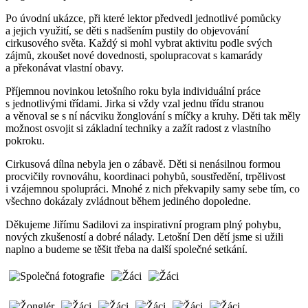
Po úvodní ukázce, při které lektor předvedl jednotlivé pomůcky
a jejich využití, se děti s nadšením pustily do objevování
cirkusového světa. Každý si mohl vybrat aktivitu podle svých
zájmů, zkoušet nové dovednosti, spolupracovat s kamarády
a překonávat vlastní obavy.
Příjemnou novinkou letošního roku byla individuální práce
s jednotlivými třídami. Jirka si vždy vzal jednu třídu stranou
a věnoval se s ní nácviku žonglování s míčky a kruhy. Děti tak měly
možnost osvojit si základní techniky a zažít radost z vlastního
pokroku.
Cirkusová dílna nebyla jen o zábavě. Děti si nenásilnou formou
procvičily rovnováhu, koordinaci pohybů, soustředění, trpělivost
i vzájemnou spolupráci. Mnohé z nich překvapily samy sebe tím, co
všechno dokázaly zvládnout během jediného dopoledne.
Děkujeme Jiřímu Sadilovi za inspirativní program plný pohybu,
nových zkušeností a dobré nálady. Letošní Den dětí jsme si užili
naplno a budeme se těšit třeba na další společné setkání.