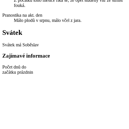
Z počátku toho měsíce říká se, že opět studený vítr ze strnišť
fouká.
Pranostika na akt. den
Málo plodů v srpnu, málo včel z jara.
Svátek
Svátek má
Soběslav
Zajímavé informace
Počet dnů do
začátku prázdnin