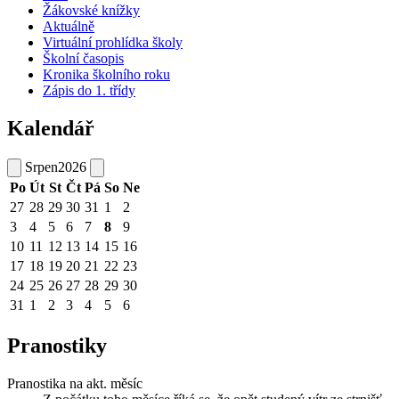
Žákovské knížky
Aktuálně
Virtuální prohlídka školy
Školní časopis
Kronika školního roku
Zápis do 1. třídy
Kalendář
Srpen
2026
Po
Út
St
Čt
Pá
So
Ne
27
28
29
30
31
1
2
3
4
5
6
7
8
9
10
11
12
13
14
15
16
17
18
19
20
21
22
23
24
25
26
27
28
29
30
31
1
2
3
4
5
6
Pranostiky
Pranostika na akt. měsíc