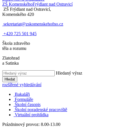
ZŠ Komenského
Frýdlant nad Ostravicí
ZŠ Frýdlant nad Ostravicí,
Komenského 420
sekretariat@zskomenskehofno.cz
+420 725 501 945
Škola zdravého
těla a rozumu
Zlatohrad
a Satinka
Hledaný výraz
Hledat
rozšířené vyhledávání
Bakaláři
Formuláře
Školní časopis
Školní poradenské pracoviště
Virtuální prohlídka
Prázdninový provoz: 8.00-13.00