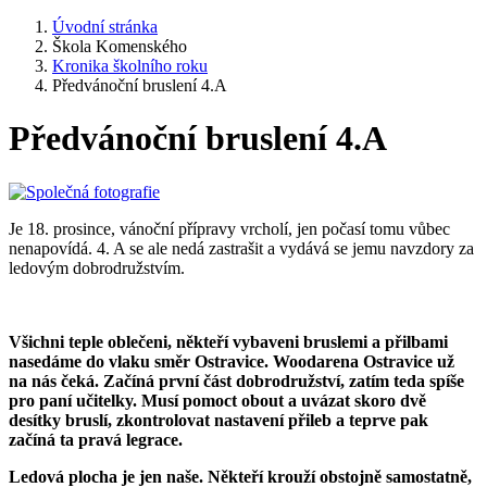
Úvodní stránka
Škola Komenského
Kronika školního roku
Předvánoční bruslení 4.A
Předvánoční bruslení 4.A
Je 18. prosince, vánoční přípravy vrcholí, jen počasí tomu vůbec
nenapovídá. 4. A se ale nedá zastrašit a vydává se jemu navzdory za
ledovým dobrodružstvím.
Všichni teple oblečeni, někteří vybaveni bruslemi a přilbami
nasedáme do vlaku směr Ostravice. Woodarena Ostravice už
na nás čeká. Začíná první část dobrodružství, zatím teda spíše
pro paní učitelky. Musí pomoct obout a uvázat skoro dvě
desítky bruslí, zkontrolovat nastavení přileb a teprve pak
začíná ta pravá legrace.
Ledová plocha je jen naše. Někteří krouží obstojně samostatně,