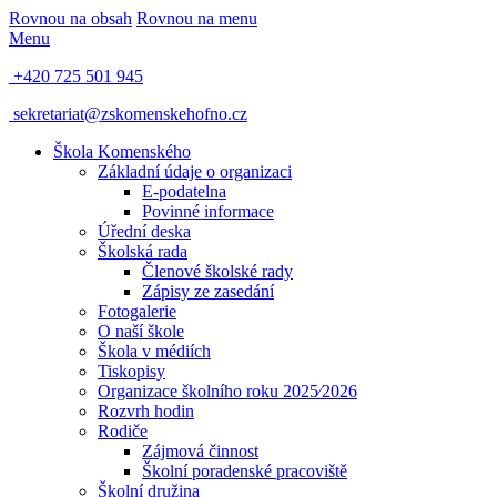
Rovnou na obsah
Rovnou na menu
Menu
+420 725 501 945
sekretariat@zskomenskehofno.cz
Škola Komenského
Základní údaje o organizaci
E-podatelna
Povinné informace
Úřední deska
Školská rada
Členové školské rady
Zápisy ze zasedání
Fotogalerie
O naší škole
Škola v médiích
Tiskopisy
Organizace školního roku 2025⁄2026
Rozvrh hodin
Rodiče
Zájmová činnost
Školní poradenské pracoviště
Školní družina