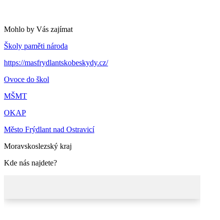
Mohlo by Vás zajímat
Školy paměti národa
https://masfrydlantskobeskydy.cz/
Ovoce do škol
MŠMT
OKAP
Město Frýdlant nad Ostravicí
Moravskoslezský kraj
Kde nás najdete?