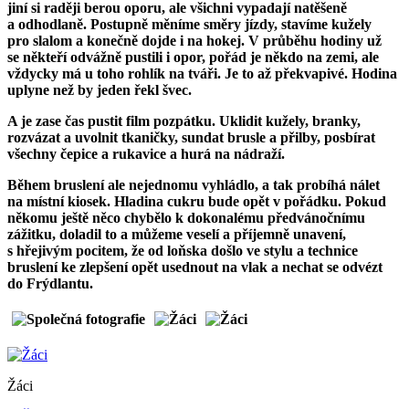
jiní si raději berou oporu, ale všichni vypadají natěšeně
a odhodlaně. Postupně měníme směry jízdy, stavíme kužely
pro slalom a konečně dojde i na hokej. V průběhu hodiny už
se někteří odvážně pustili i opor, pořád je někdo na zemi, ale
vždycky má u toho rohlík na tváři. Je to až překvapivé. Hodina
uplyne než by jeden řekl švec.
A je zase čas pustit film pozpátku. Uklidit kužely, branky,
rozvázat a uvolnit tkaničky, sundat brusle a přilby, posbírat
všechny čepice a rukavice a hurá na nádraží.
Během bruslení ale nejednomu vyhládlo, a tak probíhá nálet
na místní kiosek. Hladina cukru bude opět v pořádku. Pokud
někomu ještě něco chybělo k dokonalému předvánočnímu
zážitku, doladil to a můžeme veselí a příjemně unavení,
s hřejivým pocitem, že od loňska došlo ve stylu a technice
bruslení ke zlepšení opět usednout na vlak a nechat se odvézt
do Frýdlantu.
Žáci