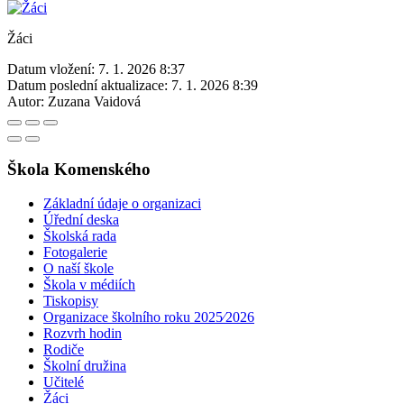
Žáci
Datum vložení:
7. 1. 2026 8:37
Datum poslední aktualizace:
7. 1. 2026 8:39
Autor:
Zuzana Vaidová
Škola Komenského
Základní údaje o organizaci
Úřední deska
Školská rada
Fotogalerie
O naší škole
Škola v médiích
Tiskopisy
Organizace školního roku 2025⁄2026
Rozvrh hodin
Rodiče
Školní družina
Učitelé
Žáci