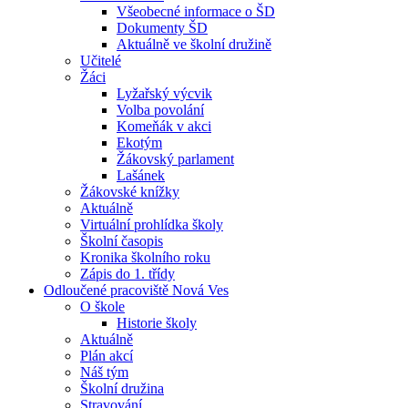
Všeobecné informace o ŠD
Dokumenty ŠD
Aktuálně ve školní družině
Učitelé
Žáci
Lyžařský výcvik
Volba povolání
Komeňák v akci
Ekotým
Žákovský parlament
Lašánek
Žákovské knížky
Aktuálně
Virtuální prohlídka školy
Školní časopis
Kronika školního roku
Zápis do 1. třídy
Odloučené pracoviště Nová Ves
O škole
Historie školy
Aktuálně
Plán akcí
Náš tým
Školní družina
Stravování