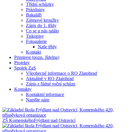
Třídní schůzky
Prázdniny
Bakaláři
Zájmové kroužky
Zápis do 1. třídy
Co se u nás událo
Tiskopisy
Fotogalerie
Naše třídy
Kontakt
Primirest (pozn. Jídelna)
Projekty
Spolek ZaS
Všeobecné informace o RO Zlatohrad
Aktuálně v RO Zlatohrad
Zápis z řádné roční schůze
Kontakty
Kontaktní informace
Napište nám
ZŠ Komenského
Frýdlant nad Ostravicí