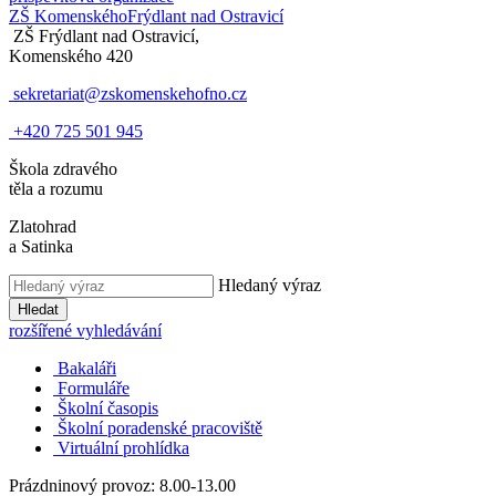
ZŠ Komenského
Frýdlant nad Ostravicí
ZŠ Frýdlant nad Ostravicí,
Komenského 420
sekretariat@zskomenskehofno.cz
+420 725 501 945
Škola zdravého
těla a rozumu
Zlatohrad
a Satinka
Hledaný výraz
Hledat
rozšířené vyhledávání
Bakaláři
Formuláře
Školní časopis
Školní poradenské pracoviště
Virtuální prohlídka
Prázdninový provoz: 8.00-13.00