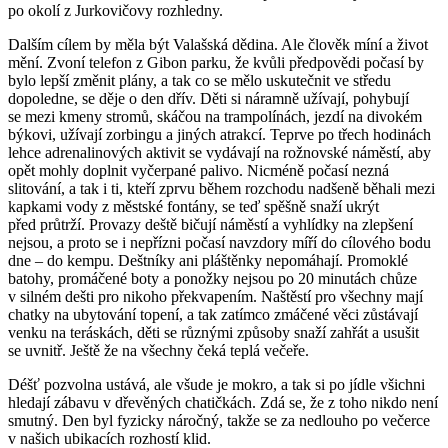
po okolí z Jurkovičovy rozhledny.
Dalším cílem by měla být Valašská dědina. Ale člověk míní a život
mění. Zvoní telefon z Gibon parku, že kvůli předpovědi počasí by
bylo lepší změnit plány, a tak co se mělo uskutečnit ve středu
dopoledne, se děje o den dřív. Děti si náramně užívají, pohybují
se mezi kmeny stromů, skáčou na trampolínách, jezdí na divokém
býkovi, užívají zorbingu a jiných atrakcí. Teprve po třech hodinách
lehce adrenalinových aktivit se vydávají na rožnovské náměstí, aby
opět mohly doplnit vyčerpané palivo. Nicméně počasí nezná
slitování, a tak i ti, kteří zprvu během rozchodu nadšeně běhali mezi
kapkami vody z městské fontány, se teď spěšně snaží ukrýt
před průtrží. Provazy deště bičují náměstí a vyhlídky na zlepšení
nejsou, a proto se i nepřízni počasí navzdory míří do cílového bodu
dne – do kempu. Deštníky ani pláštěnky nepomáhají. Promoklé
batohy, promáčené boty a ponožky nejsou po 20 minutách chůze
v silném dešti pro nikoho překvapením. Naštěstí pro všechny mají
chatky na ubytování topení, a tak zatímco zmáčené věci zůstávají
venku na teráskách, děti se různými způsoby snaží zahřát a usušit
se uvnitř. Ještě že na všechny čeká teplá večeře.
Déšť pozvolna ustává, ale všude je mokro, a tak si po jídle všichni
hledají zábavu v dřevěných chatičkách. Zdá se, že z toho nikdo není
smutný. Den byl fyzicky náročný, takže se za nedlouho po večerce
v našich ubikacích rozhostí klid.