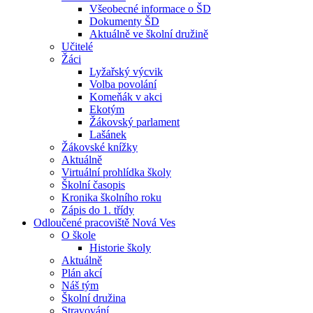
Všeobecné informace o ŠD
Dokumenty ŠD
Aktuálně ve školní družině
Učitelé
Žáci
Lyžařský výcvik
Volba povolání
Komeňák v akci
Ekotým
Žákovský parlament
Lašánek
Žákovské knížky
Aktuálně
Virtuální prohlídka školy
Školní časopis
Kronika školního roku
Zápis do 1. třídy
Odloučené pracoviště Nová Ves
O škole
Historie školy
Aktuálně
Plán akcí
Náš tým
Školní družina
Stravování