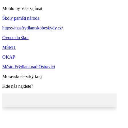
Mohlo by Vás zajímat
Školy paměti národa
https://masfrydlantskobeskydy.cz/
Ovoce do škol
MŠMT
OKAP
Město Frýdlant nad Ostravicí
Moravskoslezský kraj
Kde nás najdete?