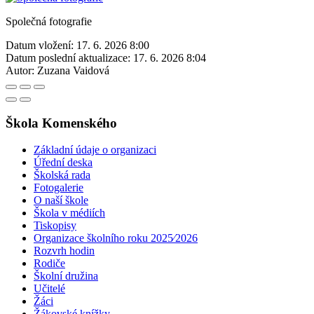
Společná fotografie
Datum vložení:
17. 6. 2026 8:00
Datum poslední aktualizace:
17. 6. 2026 8:04
Autor:
Zuzana Vaidová
Škola Komenského
Základní údaje o organizaci
Úřední deska
Školská rada
Fotogalerie
O naší škole
Škola v médiích
Tiskopisy
Organizace školního roku 2025⁄2026
Rozvrh hodin
Rodiče
Školní družina
Učitelé
Žáci
Žákovské knížky