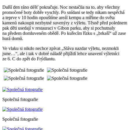
Další den ráno déšť pokračuje. Noc nestačila na to, aby všechny
promočené boty dobře vyschly. Po snídani se tedy nikam nespěchá
a teprve v 10 hodin opouštíme areál kempu a míříme do světa
kamenů nakoupit nezbytné suvenýry z výletu. Těsně před polednem
pak děti usedají v restauraci v Gibon parku, aby si pochutnaly
na předem domluveném obědě. Po kuřecím řízku s „brkaší“ už zase
hurá domů.
Ve vlaku si nikdo nechce zpívat „Sláva nazdar výletu, nezmokli
jsme…“, ale i tak v dobré náladě přijíždí lehce unavení výletníci
ze 6. C do zpět do Frýdlantu.
Společná fotografie
Společná fotografie