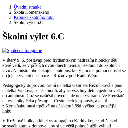
Úvodní stránka
Škola Komenského
Kronika školního roku
Školní výlet 6.C
Školní výlet 6.C
V úterý 9. 6. postávají před frýdlantským nádražím hloučky dětí,
které vědí, že v příštích dvou dnech nemusí usednout do školních
lavic. Namísto toho čekají na autobus, který jim má pomoci dostat se
do jejich výletní destinace – Rožnov pod Radhoštěm.
Pedagogický doprovod, třídní učitelka Gabriela Řezníčková a paní
učitelka Vaidová, se tiše modlí, aby se všechny děti najednou vešly
do autobusu. Což se naštěstí povede, ale není vyhráno. Ve Frenštátě
na výletníky čeká přestup… Cestujících je spousty, a tak ti
z Komeňáku musí trpělivě na dětském hřišti vyčkat na pozdější
linku.
V Rožnově holky a kluci vystoupají na Karlův kopec, občerství
se svačinkami z domova, aby si ve větší pohodě užili výhled