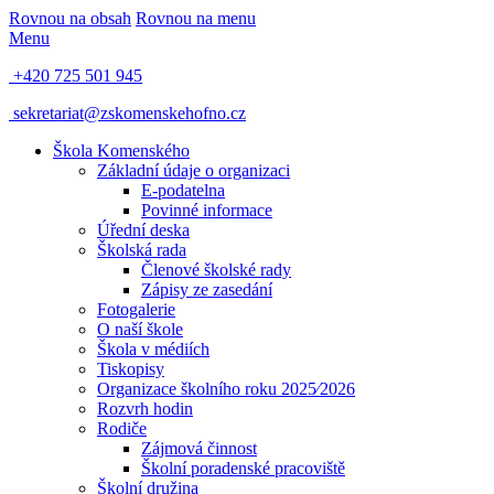
Rovnou na obsah
Rovnou na menu
Menu
+420 725 501 945
sekretariat@zskomenskehofno.cz
Škola Komenského
Základní údaje o organizaci
E-podatelna
Povinné informace
Úřední deska
Školská rada
Členové školské rady
Zápisy ze zasedání
Fotogalerie
O naší škole
Škola v médiích
Tiskopisy
Organizace školního roku 2025⁄2026
Rozvrh hodin
Rodiče
Zájmová činnost
Školní poradenské pracoviště
Školní družina