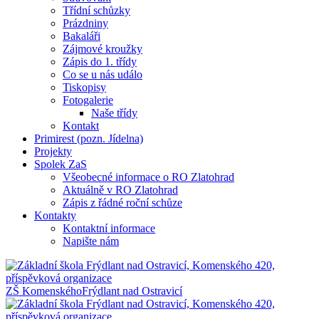
Třídní schůzky
Prázdniny
Bakaláři
Zájmové kroužky
Zápis do 1. třídy
Co se u nás událo
Tiskopisy
Fotogalerie
Naše třídy
Kontakt
Primirest (pozn. Jídelna)
Projekty
Spolek ZaS
Všeobecné informace o RO Zlatohrad
Aktuálně v RO Zlatohrad
Zápis z řádné roční schůze
Kontakty
Kontaktní informace
Napište nám
ZŠ Komenského
Frýdlant nad Ostravicí