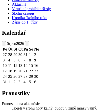
Aktuálně
Virtuální prohlídka školy
Školní časopis
Kronika školního roku
Zápis do 1. třídy
Kalendář
Srpen
2026
Po
Út
St
Čt
Pá
So
Ne
27
28
29
30
31
1
2
3
4
5
6
7
8
9
10
11
12
13
14
15
16
17
18
19
20
21
22
23
24
25
26
27
28
29
30
31
1
2
3
4
5
6
Pranostiky
Pranostika na akt. měsíc
Jsou-li v srpnu hory kalný, budou v zimě mrazy valný.