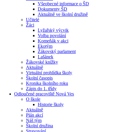
Všeobecné informace o ŠD
Dokumenty ŠD
Aktuálně ve školní družině
Učitelé
Žáci
Lyžařský výcvik
Volba povolání
Komeňák v akci
Ekotým
Žákovský parlament
Lašánek
Žákovské knížky
Aktuálně
Virtuální prohlídka školy
Školní časopis
Kronika školního roku
Zápis do 1. třídy
Odloučené pracoviště Nová Ves
O škole
Historie školy
Aktuálně
Plán akcí
Náš tým
Školní družina
Stravování