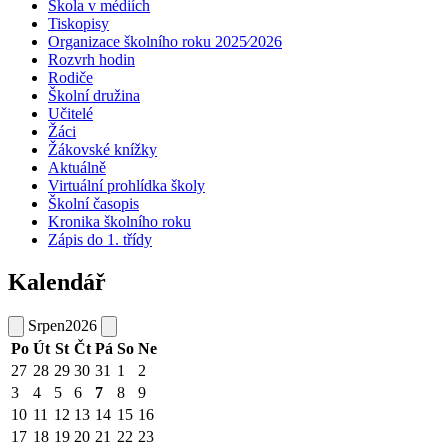
Škola v médiích
Tiskopisy
Organizace školního roku 2025⁄2026
Rozvrh hodin
Rodiče
Školní družina
Učitelé
Žáci
Žákovské knížky
Aktuálně
Virtuální prohlídka školy
Školní časopis
Kronika školního roku
Zápis do 1. třídy
Kalendář
Srpen
2026
Po
Út
St
Čt
Pá
So
Ne
27
28
29
30
31
1
2
3
4
5
6
7
8
9
10
11
12
13
14
15
16
17
18
19
20
21
22
23