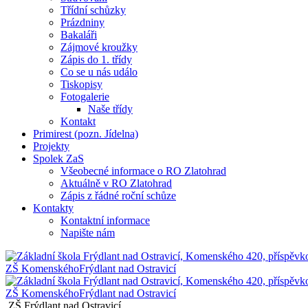
Třídní schůzky
Prázdniny
Bakaláři
Zájmové kroužky
Zápis do 1. třídy
Co se u nás událo
Tiskopisy
Fotogalerie
Naše třídy
Kontakt
Primirest (pozn. Jídelna)
Projekty
Spolek ZaS
Všeobecné informace o RO Zlatohrad
Aktuálně v RO Zlatohrad
Zápis z řádné roční schůze
Kontakty
Kontaktní informace
Napište nám
ZŠ Komenského
Frýdlant nad Ostravicí
ZŠ Komenského
Frýdlant nad Ostravicí
ZŠ Frýdlant nad Ostravicí,