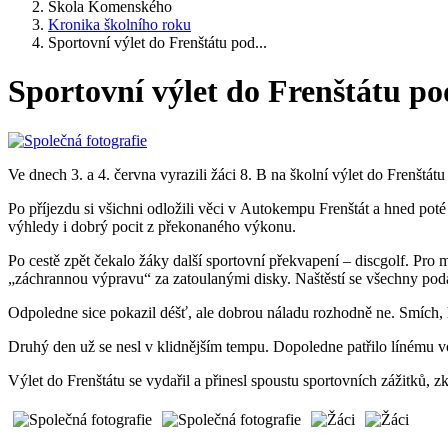
Škola Komenského
Kronika školního roku
Sportovní výlet do Frenštátu pod...
Sportovní výlet do Frenštátu p
Ve dnech 3. a 4. června vyrazili žáci 8. B na školní výlet do Frenštá
Po příjezdu si všichni odložili věci v Autokempu Frenštát a hned poté
výhledy i dobrý pocit z překonaného výkonu.
Po cestě zpět čekalo žáky další sportovní překvapení – discgolf. Pro 
„záchrannou výpravu“ za zatoulanými disky. Naštěstí se všechny poda
Odpoledne sice pokazil déšť, ale dobrou náladu rozhodně ne. Smích, h
Druhý den už se nesl v klidnějším tempu. Dopoledne patřilo línému v
Výlet do Frenštátu se vydařil a přinesl spoustu sportovních zážitků, z