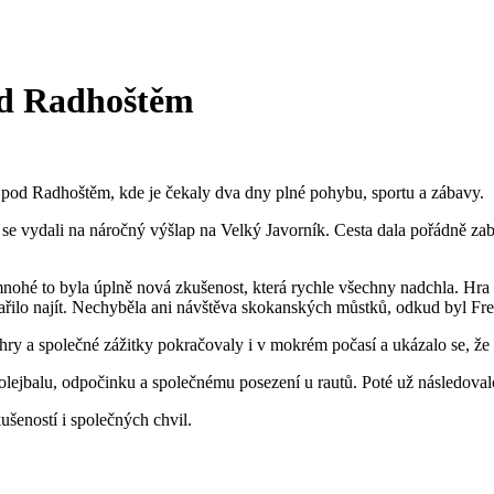
od Radhoštěm
tu pod Radhoštěm, kde je čekaly dva dny plné pohybu, sportu a zábavy.
 se vydali na náročný výšlap na Velký Javorník. Cesta dala pořádně zab
mnohé to byla úplně nová zkušenost, která rychle všechny nadchla. Hra 
řilo najít. Nechyběla ani návštěva skokanských můstků, odkud byl Frenš
ry a společné zážitky pokračovaly i v mokrém počasí a ukázalo se, že 
olejbalu, odpočinku a společnému posezení u rautů. Poté už následoval
kušeností i společných chvil.