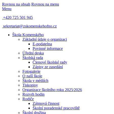
Rovnou na obsah
Rovnou na menu
Menu
+420 725 501 945
sekretariat@zskomenskehofno.cz
Škola Komenského
Základní údaje o organizaci
E-podatelna
Povinné informace
Úřední deska
Školská rada
Členové školské rady
Zápisy ze zasedání
Fotogalerie
O naší škole
Škola v médiích
Tiskopisy
Organizace školního roku 2025⁄2026
Rozvrh hodin
Rodiče
Zájmová činnost
Školní poradenské pracoviště
Školní družina