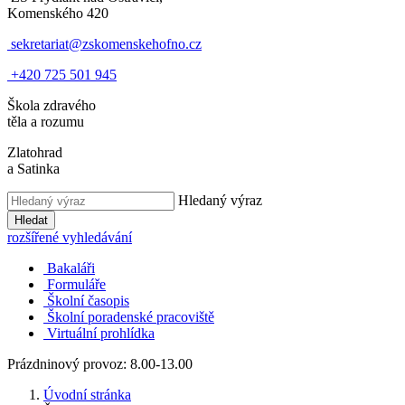
Komenského 420
sekretariat@zskomenskehofno.cz
+420 725 501 945
Škola zdravého
těla a rozumu
Zlatohrad
a Satinka
Hledaný výraz
Hledat
rozšířené vyhledávání
Bakaláři
Formuláře
Školní časopis
Školní poradenské pracoviště
Virtuální prohlídka
Prázdninový provoz: 8.00-13.00
Úvodní stránka