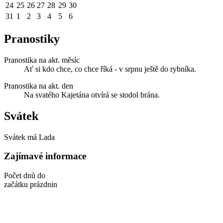
24
25
26
27
28
29
30
31
1
2
3
4
5
6
Pranostiky
Pranostika na akt. měsíc
Ať si kdo chce, co chce říká - v srpnu ještě do rybníka.
Pranostika na akt. den
Na svatého Kajetána otvírá se stodol brána.
Svátek
Svátek má
Lada
Zajímavé informace
Počet dnů do
začátku prázdnin