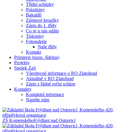
Třídní schůzky
Prázdniny
Bakaláři
Zájmové kroužky
Zápis do 1. třídy
Co se u nás událo
Tiskopisy
Fotogalerie
Naše třídy
Kontakt
Primirest (pozn. Jídelna)
Projekty
Spolek ZaS
Všeobecné informace o RO Zlatohrad
Aktuálně v RO Zlatohrad
Zápis z řádné roční schůze
Kontakty
Kontaktní informace
Napište nám
ZŠ Komenského
Frýdlant nad Ostravicí