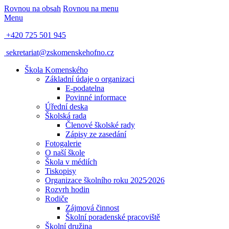
Rovnou na obsah
Rovnou na menu
Menu
+420 725 501 945
sekretariat@zskomenskehofno.cz
Škola Komenského
Základní údaje o organizaci
E-podatelna
Povinné informace
Úřední deska
Školská rada
Členové školské rady
Zápisy ze zasedání
Fotogalerie
O naší škole
Škola v médiích
Tiskopisy
Organizace školního roku 2025⁄2026
Rozvrh hodin
Rodiče
Zájmová činnost
Školní poradenské pracoviště
Školní družina