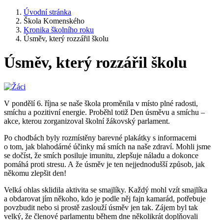
Úvodní stránka
Škola Komenského
Kronika školního roku
Úsměv, který rozzářil školu
Úsměv, který rozzářil školu
V pondělí 6. října se naše škola proměnila v místo plné radosti,
smíchu a pozitivní energie. Proběhl totiž Den úsměvu a smíchu –
akce, kterou zorganizoval školní žákovský parlament.
Po chodbách byly rozmístěny barevné plakátky s informacemi
o tom, jak blahodárné účinky má smích na naše zdraví. Mohli jsme
se dočíst, že smích posiluje imunitu, zlepšuje náladu a dokonce
pomáhá proti stresu. A že úsměv je ten nejjednodušší způsob, jak
někomu zlepšit den!
Velká ohlas sklidila aktivita se smajlíky. Každý mohl vzít smajlíka
a obdarovat jím někoho, kdo je podle něj fajn kamarád, potřebuje
povzbudit nebo si prostě zaslouží úsměv jen tak. Zájem byl tak
velký, že členové parlamentu během dne několikrát doplňovali