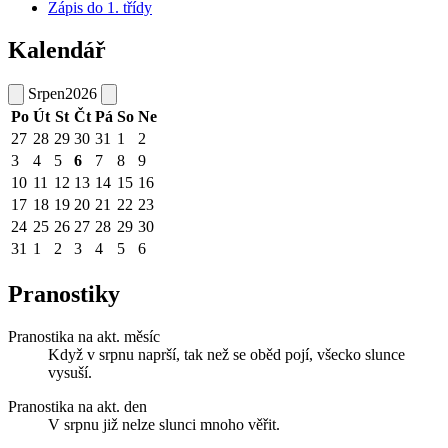
Zápis do 1. třídy
Kalendář
Srpen
2026
Po
Út
St
Čt
Pá
So
Ne
27
28
29
30
31
1
2
3
4
5
6
7
8
9
10
11
12
13
14
15
16
17
18
19
20
21
22
23
24
25
26
27
28
29
30
31
1
2
3
4
5
6
Pranostiky
Pranostika na akt. měsíc
Když v srpnu naprší, tak než se oběd pojí, všecko slunce
vysuší.
Pranostika na akt. den
V srpnu již nelze slunci mnoho věřit.