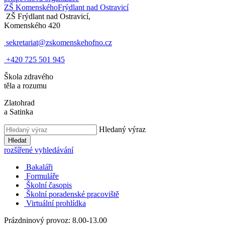
ZŠ Komenského
Frýdlant nad Ostravicí
ZŠ Frýdlant nad Ostravicí,
Komenského 420
sekretariat@zskomenskehofno.cz
+420 725 501 945
Škola zdravého
těla a rozumu
Zlatohrad
a Satinka
Hledaný výraz
Hledat
rozšířené vyhledávání
Bakaláři
Formuláře
Školní časopis
Školní poradenské pracoviště
Virtuální prohlídka
Prázdninový provoz: 8.00-13.00