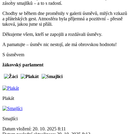
zásoby smajlíků – a to s radostí.
Chodby se během dne proměnily v galerii úsměvů, milých vzkazů
a přátelských gest. Atmosféra byla příjemná a pozitivní – přesně
taková, jakou jsme si přáli.
Děkujeme všem, kteří se zapojili a rozdávali úsměvy.
A pamatujte – úsměv nic nestojí, ale má obrovskou hodnotu!
S úsměvem
žákovský parlament
Plakát
Smajlíci
Datum vložení:
20. 10. 2025 8:11