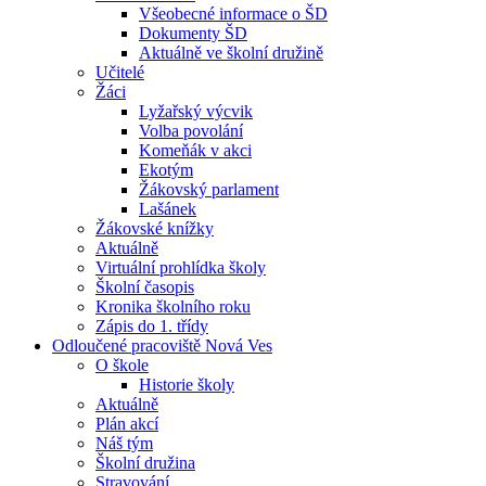
Všeobecné informace o ŠD
Dokumenty ŠD
Aktuálně ve školní družině
Učitelé
Žáci
Lyžařský výcvik
Volba povolání
Komeňák v akci
Ekotým
Žákovský parlament
Lašánek
Žákovské knížky
Aktuálně
Virtuální prohlídka školy
Školní časopis
Kronika školního roku
Zápis do 1. třídy
Odloučené pracoviště Nová Ves
O škole
Historie školy
Aktuálně
Plán akcí
Náš tým
Školní družina
Stravování