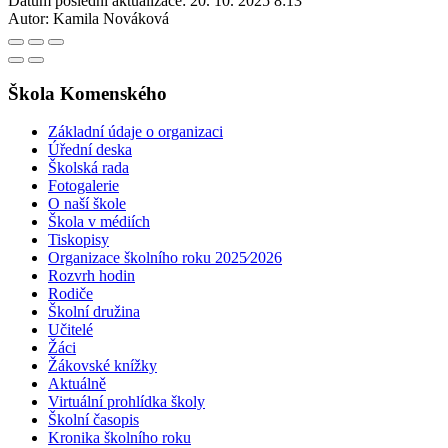
Datum poslední aktualizace:
20. 10. 2025 8:13
Autor:
Kamila Nováková
Škola Komenského
Základní údaje o organizaci
Úřední deska
Školská rada
Fotogalerie
O naší škole
Škola v médiích
Tiskopisy
Organizace školního roku 2025⁄2026
Rozvrh hodin
Rodiče
Školní družina
Učitelé
Žáci
Žákovské knížky
Aktuálně
Virtuální prohlídka školy
Školní časopis
Kronika školního roku