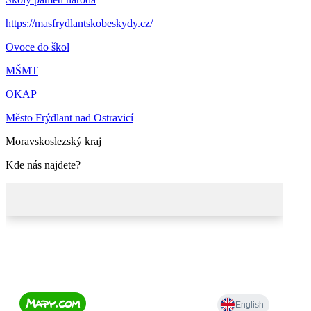
https://masfrydlantskobeskydy.cz/
Ovoce do škol
MŠMT
OKAP
Město Frýdlant nad Ostravicí
Moravskoslezský kraj
Kde nás najdete?