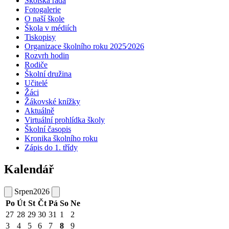
Školská rada
Fotogalerie
O naší škole
Škola v médiích
Tiskopisy
Organizace školního roku 2025⁄2026
Rozvrh hodin
Rodiče
Školní družina
Učitelé
Žáci
Žákovské knížky
Aktuálně
Virtuální prohlídka školy
Školní časopis
Kronika školního roku
Zápis do 1. třídy
Kalendář
Srpen
2026
Po
Út
St
Čt
Pá
So
Ne
27
28
29
30
31
1
2
3
4
5
6
7
8
9