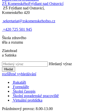
ZŠ Komenského
Frýdlant nad Ostravicí
ZŠ Frýdlant nad Ostravicí,
Komenského 420
sekretariat@zskomenskehofno.cz
+420 725 501 945
Škola zdravého
těla a rozumu
Zlatohrad
a Satinka
Hledaný výraz
Hledat
rozšířené vyhledávání
Bakaláři
Formuláře
Školní časopis
Školní poradenské pracoviště
Virtuální prohlídka
Prázdninový provoz: 8.00-13.00