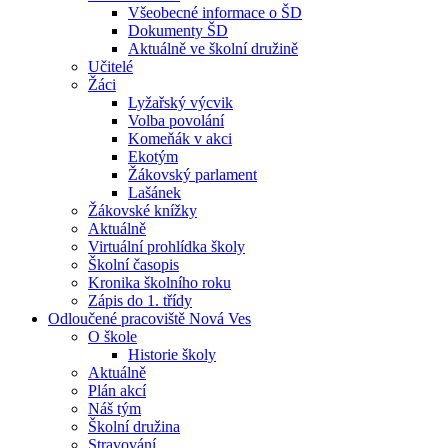
Všeobecné informace o ŠD
Dokumenty ŠD
Aktuálně ve školní družině
Učitelé
Žáci
Lyžařský výcvik
Volba povolání
Komeňák v akci
Ekotým
Žákovský parlament
Lašánek
Žákovské knížky
Aktuálně
Virtuální prohlídka školy
Školní časopis
Kronika školního roku
Zápis do 1. třídy
Odloučené pracoviště Nová Ves
O škole
Historie školy
Aktuálně
Plán akcí
Náš tým
Školní družina
Stravování