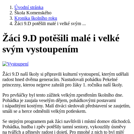
Úvodní stránka
Škola Komenského
Kronika školního roku
Žáci 9.D potěšili malé i velké svým ...
Žáci 9.D potěšili malé i velké
svým vystoupením
Žáci 9.D naší školy si připravili kulturní vystoupení, kterým udělali
radost hned dvěma generacím. Nastudovali pohádku Pekelné
princezny, kterou nejprve zahráli pro žáky 1. ročníku naší školy.
Pro prvňáčky byl tento zážitek velkým zpestřením školního dne.
Pohádka je zaujala veselým dějem, pohádkovými postavami
i nápaditými kostýmy. Malí diváci sledovali představení se zaujetím,
smáli se a herce odměnili velkým potleskem.
Se stejným programem pak žáci navštívili i místní domov důchodců.
Pohádka, hudba i zpěv potěšily tamní seniory, vykouzlily úsměvy
na tvářích a přinesly radost i dojetí. Pro mnohé z nich to byl milý