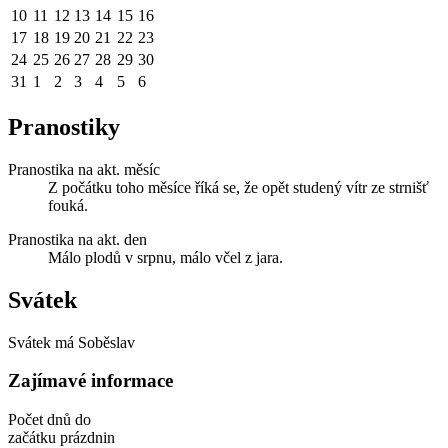
10
11
12
13
14
15
16
17
18
19
20
21
22
23
24
25
26
27
28
29
30
31
1
2
3
4
5
6
Pranostiky
Pranostika na akt. měsíc
Z počátku toho měsíce říká se, že opět studený vítr ze strnišť
fouká.
Pranostika na akt. den
Málo plodů v srpnu, málo včel z jara.
Svátek
Svátek má
Soběslav
Zajímavé informace
Počet dnů do
začátku prázdnin