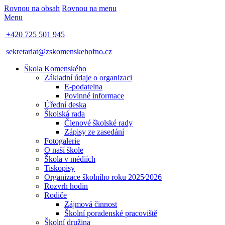
Rovnou na obsah
Rovnou na menu
Menu
+420 725 501 945
sekretariat@zskomenskehofno.cz
Škola Komenského
Základní údaje o organizaci
E-podatelna
Povinné informace
Úřední deska
Školská rada
Členové školské rady
Zápisy ze zasedání
Fotogalerie
O naší škole
Škola v médiích
Tiskopisy
Organizace školního roku 2025⁄2026
Rozvrh hodin
Rodiče
Zájmová činnost
Školní poradenské pracoviště
Školní družina