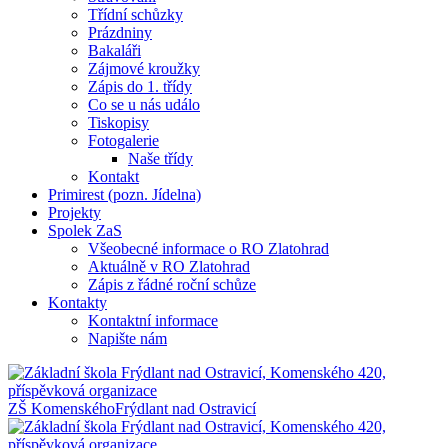
Třídní schůzky
Prázdniny
Bakaláři
Zájmové kroužky
Zápis do 1. třídy
Co se u nás událo
Tiskopisy
Fotogalerie
Naše třídy
Kontakt
Primirest (pozn. Jídelna)
Projekty
Spolek ZaS
Všeobecné informace o RO Zlatohrad
Aktuálně v RO Zlatohrad
Zápis z řádné roční schůze
Kontakty
Kontaktní informace
Napište nám
ZŠ Komenského
Frýdlant nad Ostravicí