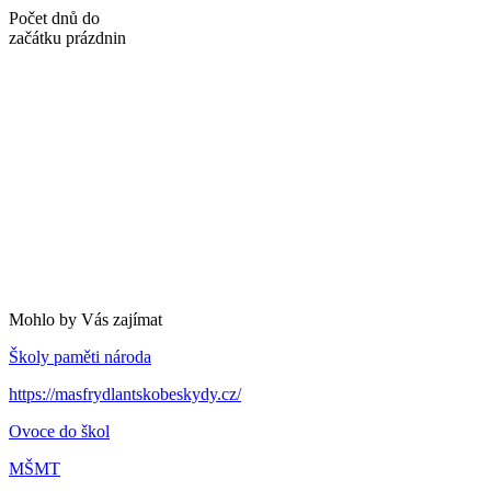
Počet dnů do
začátku prázdnin
Mohlo by Vás zajímat
Školy paměti národa
https://masfrydlantskobeskydy.cz/
Ovoce do škol
MŠMT