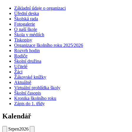
Základní údaje o organizaci
Úřední deska
Školská rada
Fotogalerie
O naší škole
Škola v médiích
Tiskopisy
Organizace školního roku 2025⁄2026
Rozvrh hodin
Rodiče
Školní družina
Učitelé
Žáci
Žákovské knížky
Aktuálně
Virtuální prohlídka školy
Školní časopis
Kronika školního roku
Zápis do 1. třídy
Kalendář
Srpen
2026