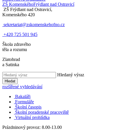
ZŠ Komenského
Frýdlant nad Ostravicí
ZŠ Frýdlant nad Ostravicí,
Komenského 420
sekretariat@zskomenskehofno.cz
+420 725 501 945
Škola zdravého
těla a rozumu
Zlatohrad
a Satinka
Hledaný výraz
Hledat
rozšířené vyhledávání
Bakaláři
Formuláře
Školní časopis
Školní poradenské pracoviště
Virtuální prohlídka
Prázdninový provoz: 8.00-13.00