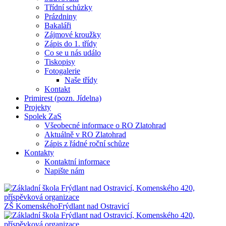
Třídní schůzky
Prázdniny
Bakaláři
Zájmové kroužky
Zápis do 1. třídy
Co se u nás událo
Tiskopisy
Fotogalerie
Naše třídy
Kontakt
Primirest (pozn. Jídelna)
Projekty
Spolek ZaS
Všeobecné informace o RO Zlatohrad
Aktuálně v RO Zlatohrad
Zápis z řádné roční schůze
Kontakty
Kontaktní informace
Napište nám
ZŠ Komenského
Frýdlant nad Ostravicí