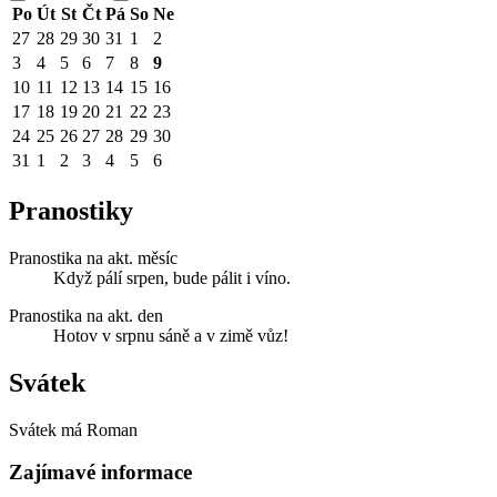
Po
Út
St
Čt
Pá
So
Ne
27
28
29
30
31
1
2
3
4
5
6
7
8
9
10
11
12
13
14
15
16
17
18
19
20
21
22
23
24
25
26
27
28
29
30
31
1
2
3
4
5
6
Pranostiky
Pranostika na akt. měsíc
Když pálí srpen, bude pálit i víno.
Pranostika na akt. den
Hotov v srpnu sáně a v zimě vůz!
Svátek
Svátek má
Roman
Zajímavé informace