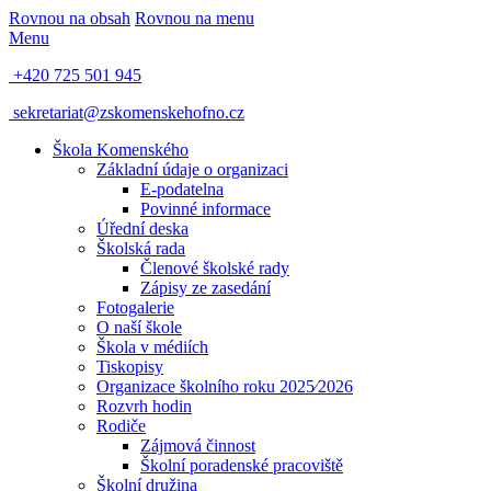
Rovnou na obsah
Rovnou na menu
Menu
+420 725 501 945
sekretariat@zskomenskehofno.cz
Škola Komenského
Základní údaje o organizaci
E-podatelna
Povinné informace
Úřední deska
Školská rada
Členové školské rady
Zápisy ze zasedání
Fotogalerie
O naší škole
Škola v médiích
Tiskopisy
Organizace školního roku 2025⁄2026
Rozvrh hodin
Rodiče
Zájmová činnost
Školní poradenské pracoviště
Školní družina