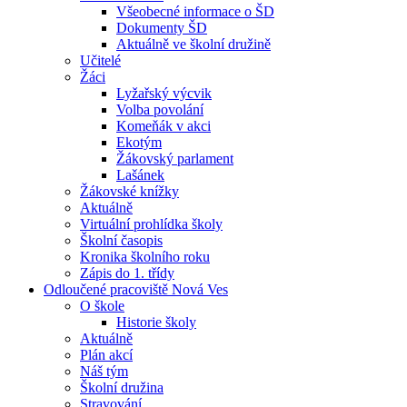
Všeobecné informace o ŠD
Dokumenty ŠD
Aktuálně ve školní družině
Učitelé
Žáci
Lyžařský výcvik
Volba povolání
Komeňák v akci
Ekotým
Žákovský parlament
Lašánek
Žákovské knížky
Aktuálně
Virtuální prohlídka školy
Školní časopis
Kronika školního roku
Zápis do 1. třídy
Odloučené pracoviště Nová Ves
O škole
Historie školy
Aktuálně
Plán akcí
Náš tým
Školní družina
Stravování