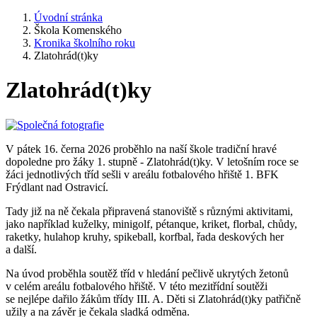
Úvodní stránka
Škola Komenského
Kronika školního roku
Zlatohrád(t)ky
Zlatohrád(t)ky
V pátek 16. černa 2026 proběhlo na naší škole tradiční hravé
dopoledne pro žáky 1. stupně - Zlatohrád(t)ky. V letošním roce se
žáci jednotlivých tříd sešli v areálu fotbalového hřiště 1. BFK
Frýdlant nad Ostravicí.
Tady již na ně čekala připravená stanoviště s různými aktivitami,
jako například kuželky, minigolf, pétanque, kriket, florbal, chůdy,
raketky, hulahop kruhy, spikeball, korfbal, řada deskových her
a další.
Na úvod proběhla soutěž tříd v hledání pečlivě ukrytých žetonů
v celém areálu fotbalového hřiště. V této mezitřídní soutěži
se nejlépe dařilo žákům třídy III. A. Děti si Zlatohrád(t)ky patřičně
užily a na závěr je čekala sladká odměna.