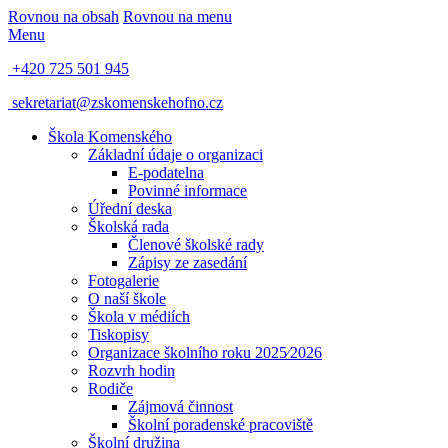
Rovnou na obsah
Rovnou na menu
Menu
+420 725 501 945
sekretariat@zskomenskehofno.cz
Škola Komenského
Základní údaje o organizaci
E-podatelna
Povinné informace
Úřední deska
Školská rada
Členové školské rady
Zápisy ze zasedání
Fotogalerie
O naší škole
Škola v médiích
Tiskopisy
Organizace školního roku 2025⁄2026
Rozvrh hodin
Rodiče
Zájmová činnost
Školní poradenské pracoviště
Školní družina