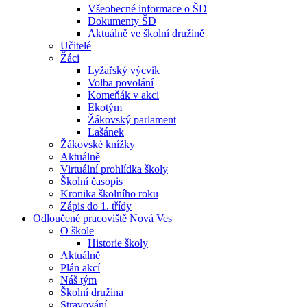
Všeobecné informace o ŠD
Dokumenty ŠD
Aktuálně ve školní družině
Učitelé
Žáci
Lyžařský výcvik
Volba povolání
Komeňák v akci
Ekotým
Žákovský parlament
Lašánek
Žákovské knížky
Aktuálně
Virtuální prohlídka školy
Školní časopis
Kronika školního roku
Zápis do 1. třídy
Odloučené pracoviště Nová Ves
O škole
Historie školy
Aktuálně
Plán akcí
Náš tým
Školní družina
Stravování