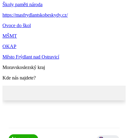
Školy paměti národa
https://masfrydlantskobeskydy.cz/
Ovoce do škol
MŠMT
OKAP
Město Frýdlant nad Ostravicí
Moravskoslezský kraj
Kde nás najdete?