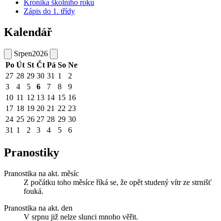
Kronika školního roku
Zápis do 1. třídy
Kalendář
Srpen
2026
Po
Út
St
Čt
Pá
So
Ne
27
28
29
30
31
1
2
3
4
5
6
7
8
9
10
11
12
13
14
15
16
17
18
19
20
21
22
23
24
25
26
27
28
29
30
31
1
2
3
4
5
6
Pranostiky
Pranostika na akt. měsíc
Z počátku toho měsíce říká se, že opět studený vítr ze strnišť
fouká.
Pranostika na akt. den
V srpnu již nelze slunci mnoho věřit.