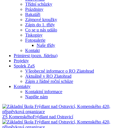
Třídní schůzky
Prázdniny
Bakaláři
Zájmové kroužky
Zápis do 1. třídy
Co se u nás událo
Tiskopisy
Fotogalerie
Naše třídy
Kontakt
Primirest (pozn. Jídelna)
Projekty
Spolek ZaS
Všeobecné informace o RO Zlatohrad
Aktuálně v RO Zlatohrad
Zápis z řádné roční schůze
Kontakty
Kontaktní informace
Napište nám
ZŠ Komenského
Frýdlant nad Ostravicí