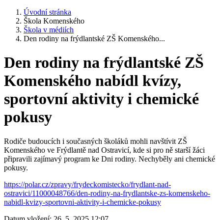
Úvodní stránka
Škola Komenského
Škola v médiích
Den rodiny na frýdlantské ZŠ Komenského...
Den rodiny na frýdlantské ZŠ
Komenského nabídl kvízy,
sportovní aktivity i chemické
pokusy
Rodiče budoucích i současných školáků mohli navštívit ZŠ
Komenského ve Frýdlantě nad Ostravicí, kde si pro ně starší žáci
připravili zajímavý program ke Dni rodiny. Nechyběly ani chemické
pokusy.
https://polar.cz/zpravy/frydeckomistecko/frydlant-nad-
ostravici/11000048766/den-rodiny-na-frydlantske-zs-komenskeho-
nabidl-kvizy-sportovni-aktivity-i-chemicke-pokusy
Datum vložení:
26. 5. 2025 12:07