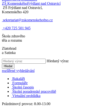
ZŠ Komenského
Frýdlant nad Ostravicí
ZŠ Frýdlant nad Ostravicí,
Komenského 420
sekretariat@zskomenskehofno.cz
+420 725 501 945
Škola zdravého
těla a rozumu
Zlatohrad
a Satinka
Hledaný výraz
Hledat
rozšířené vyhledávání
Bakaláři
Formuláře
Školní časopis
Školní poradenské pracoviště
Virtuální prohlídka
Prázdninový provoz: 8.00-13.00