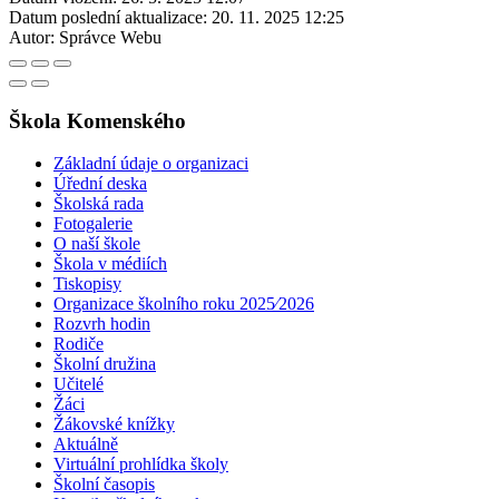
Datum poslední aktualizace:
20. 11. 2025 12:25
Autor:
Správce Webu
Škola Komenského
Základní údaje o organizaci
Úřední deska
Školská rada
Fotogalerie
O naší škole
Škola v médiích
Tiskopisy
Organizace školního roku 2025⁄2026
Rozvrh hodin
Rodiče
Školní družina
Učitelé
Žáci
Žákovské knížky
Aktuálně
Virtuální prohlídka školy
Školní časopis