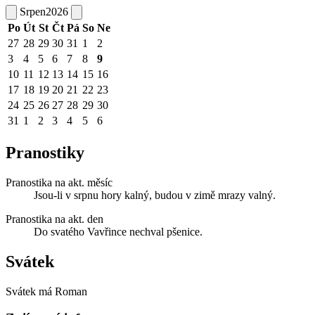
Srpen
2026
Po
Út
St
Čt
Pá
So
Ne
27
28
29
30
31
1
2
3
4
5
6
7
8
9
10
11
12
13
14
15
16
17
18
19
20
21
22
23
24
25
26
27
28
29
30
31
1
2
3
4
5
6
Pranostiky
Pranostika na akt. měsíc
Jsou-li v srpnu hory kalný, budou v zimě mrazy valný.
Pranostika na akt. den
Do svatého Vavřince nechval pšenice.
Svátek
Svátek má
Roman