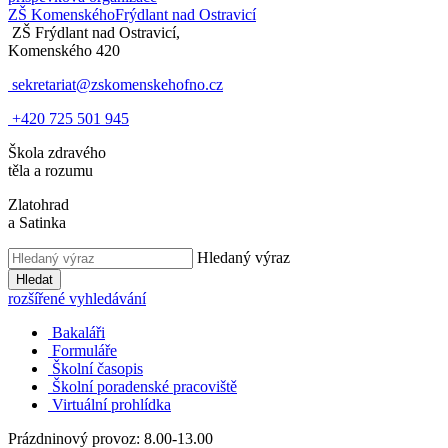
ZŠ Komenského
Frýdlant nad Ostravicí
ZŠ Frýdlant nad Ostravicí,
Komenského 420
sekretariat@zskomenskehofno.cz
+420 725 501 945
Škola zdravého
těla a rozumu
Zlatohrad
a Satinka
Hledaný výraz
Hledat
rozšířené vyhledávání
Bakaláři
Formuláře
Školní časopis
Školní poradenské pracoviště
Virtuální prohlídka
Prázdninový provoz: 8.00-13.00