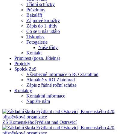
Třídní schůzky
Prázdniny
Bakaláři
Zájmové kroužky
Zápis do 1. třídy
Co se u nás událo
Tiskopisy
Fotogalerie
Naše třídy
Kontakt
Primirest (pozn. Jídelna)
Projekty
Spolek ZaS
Všeobecné informace o RO Zlatohrad
Aktuálně v RO Zlatohrad
Zápis z řádné roční schůze
Kontakty
Kontaktní informace
Napište nám
ZŠ Komenského
Frýdlant nad Ostravicí