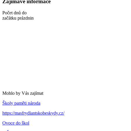
Zajímavé informace
Počet dnů do
začátku prázdnin
Mohlo by Vás zajímat
Školy paměti národa
https://masfrydlantskobeskydy.cz/
Ovoce do škol