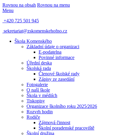
Rovnou na obsah
Rovnou na menu
Menu
+420 725 501 945
sekretariat@zskomenskehofno.cz
Škola Komenského
Základní údaje o organizaci
E-podatelna
Povinné informace
Úřední deska
Školská rada
Členové školské rady
Zápisy ze zasedání
Fotogalerie
O naší škole
Škola v médiích
Tiskopisy
Organizace školního roku 2025⁄2026
Rozvrh hodin
Rodiče
Zájmová činnost
Školní poradenské pracoviště
Školní družina