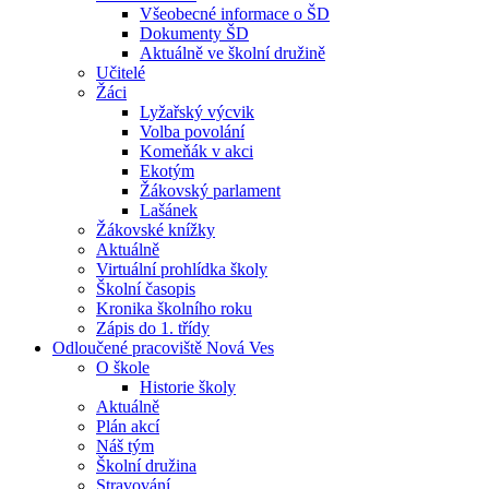
Všeobecné informace o ŠD
Dokumenty ŠD
Aktuálně ve školní družině
Učitelé
Žáci
Lyžařský výcvik
Volba povolání
Komeňák v akci
Ekotým
Žákovský parlament
Lašánek
Žákovské knížky
Aktuálně
Virtuální prohlídka školy
Školní časopis
Kronika školního roku
Zápis do 1. třídy
Odloučené pracoviště Nová Ves
O škole
Historie školy
Aktuálně
Plán akcí
Náš tým
Školní družina
Stravování