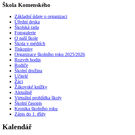
Škola Komenského
Základní údaje o organizaci
Úřední deska
Školská rada
Fotogalerie
O naší škole
Škola v médiích
Tiskopisy
Organizace školního roku 2025⁄2026
Rozvrh hodin
Rodiče
Školní družina
Učitelé
Žáci
Žákovské knížky
Aktuálně
Virtuální prohlídka školy
Školní časopis
Kronika školního roku
Zápis do 1. třídy
Kalendář