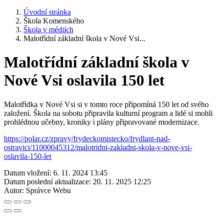
Úvodní stránka
Škola Komenského
Škola v médiích
Malotřídní základní škola v Nové Vsi...
Malotřídní základní škola v
Nové Vsi oslavila 150 let
Malotřídka v Nové Vsi si v tomto roce připomíná 150 let od svého
založení. Škola na sobotu připravila kulturní program a lidé si mohli
prohlédnou učebny, kroniky i plány připravované modernizace.
https://polar.cz/zpravy/frydeckomistecko/frydlant-nad-
ostravici/11000045312/malotridni-zakladni-skola-v-nove-vsi-
oslavila-150-let
Datum vložení:
6. 11. 2024 13:45
Datum poslední aktualizace:
20. 11. 2025 12:25
Autor:
Správce Webu