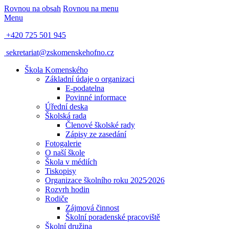
Rovnou na obsah
Rovnou na menu
Menu
+420 725 501 945
sekretariat@zskomenskehofno.cz
Škola Komenského
Základní údaje o organizaci
E-podatelna
Povinné informace
Úřední deska
Školská rada
Členové školské rady
Zápisy ze zasedání
Fotogalerie
O naší škole
Škola v médiích
Tiskopisy
Organizace školního roku 2025⁄2026
Rozvrh hodin
Rodiče
Zájmová činnost
Školní poradenské pracoviště
Školní družina