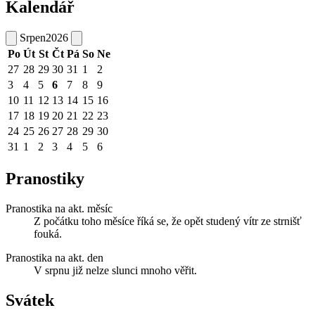
Kalendář
Srpen
2026
Po
Út
St
Čt
Pá
So
Ne
27
28
29
30
31
1
2
3
4
5
6
7
8
9
10
11
12
13
14
15
16
17
18
19
20
21
22
23
24
25
26
27
28
29
30
31
1
2
3
4
5
6
Pranostiky
Pranostika na akt. měsíc
Z počátku toho měsíce říká se, že opět studený vítr ze strnišť
fouká.
Pranostika na akt. den
V srpnu již nelze slunci mnoho věřit.
Svátek