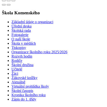
Škola Komenského
Základní údaje o organizaci
Úřední deska
Školská rada
Fotogalerie
O naší škole
Škola v médiích
Tiskopisy
Organizace školního roku 2025⁄2026
Rozvrh hodin
Rodiče
Školní družina
Učitelé
Žáci
Žákovské knížky
Aktuálně
Virtuální prohlídka školy
Školní časopis
Kronika školního roku
Zápis do 1. třídy