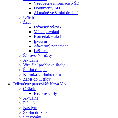
Všeobecné informace o ŠD
Dokumenty ŠD
Aktuálně ve školní družině
Učitelé
Žáci
Lyžařský výcvik
Volba povolání
Komeňák v akci
Ekotým
Žákovský parlament
Lašánek
Žákovské knížky
Aktuálně
Virtuální prohlídka školy
Školní časopis
Kronika školního roku
Zápis do 1. třídy
Odloučené pracoviště Nová Ves
O škole
Historie školy
Aktuálně
Plán akcí
Náš tým
Školní družina
Stravování