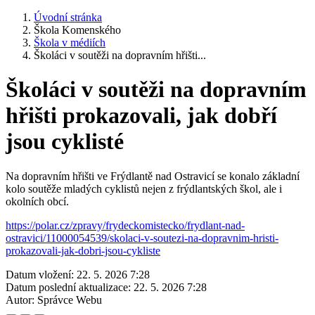
Úvodní stránka
Škola Komenského
Škola v médiích
Školáci v soutěži na dopravním hřišti...
Školáci v soutěži na dopravním
hřišti prokazovali, jak dobří
jsou cyklisté
Na dopravním hřišti ve Frýdlantě nad Ostravicí se konalo základní
kolo soutěže mladých cyklistů nejen z frýdlantských škol, ale i
okolních obcí.
https://polar.cz/zpravy/frydeckomistecko/frydlant-nad-
ostravici/11000054539/skolaci-v-soutezi-na-dopravnim-hristi-
prokazovali-jak-dobri-jsou-cykliste
Datum vložení:
22. 5. 2026 7:28
Datum poslední aktualizace:
22. 5. 2026 7:28
Autor:
Správce Webu