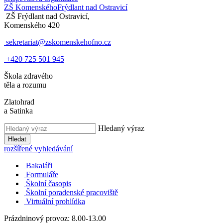
ZŠ Komenského
Frýdlant nad Ostravicí
ZŠ Frýdlant nad Ostravicí,
Komenského 420
sekretariat@zskomenskehofno.cz
+420 725 501 945
Škola zdravého
těla a rozumu
Zlatohrad
a Satinka
Hledaný výraz
Hledat
rozšířené vyhledávání
Bakaláři
Formuláře
Školní časopis
Školní poradenské pracoviště
Virtuální prohlídka
Prázdninový provoz: 8.00-13.00