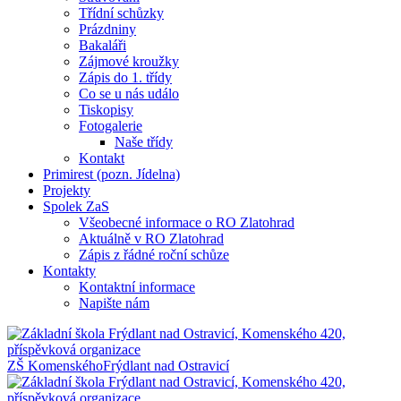
Třídní schůzky
Prázdniny
Bakaláři
Zájmové kroužky
Zápis do 1. třídy
Co se u nás událo
Tiskopisy
Fotogalerie
Naše třídy
Kontakt
Primirest (pozn. Jídelna)
Projekty
Spolek ZaS
Všeobecné informace o RO Zlatohrad
Aktuálně v RO Zlatohrad
Zápis z řádné roční schůze
Kontakty
Kontaktní informace
Napište nám
ZŠ Komenského
Frýdlant nad Ostravicí