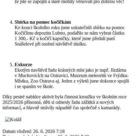
že jste se zapojili a staré mobily věnovali pro dobrou věc!
Sbírka na pomoc kočičkám
Ke konci školního roku jsme uskutečnili sbírku na pomoc
Kočičímu depozitu Lubno, podařilo se nám vybrat částku
1 300,- Kč a kočičí kapsičky, které jsme předali paní
Snášelové při osobní návštěvě útulku.
Exkurze
Ekotým navštívil řadu krásných míst jako je např. Jízdárna
v Muchovicích na Ostravici, Muzeum meteoritů ve Frýdku-
Místku, Zoo Ostrava aj. Jeden z výletů jsme dokonce spojili
i se spaním ve škole.
Díky pestré nabídce aktivit byla činnost kroužku ve školním roce
2025/2026 přínosná, děti si odnesly řadu zážitků a nových
informací, a hlavně strávily nápaditě čas společně s kamarády.
Datum vložení:
26. 6. 2026 7:18