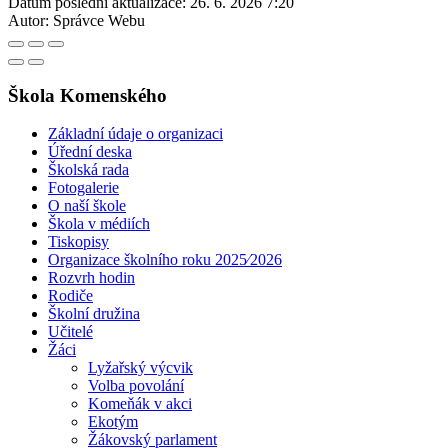
Datum poslední aktualizace:
26. 6. 2026 7:20
Autor:
Správce Webu
Škola Komenského
Základní údaje o organizaci
Úřední deska
Školská rada
Fotogalerie
O naší škole
Škola v médiích
Tiskopisy
Organizace školního roku 2025⁄2026
Rozvrh hodin
Rodiče
Školní družina
Učitelé
Žáci
Lyžařský výcvik
Volba povolání
Komeňák v akci
Ekotým
Žákovský parlament