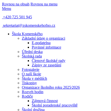
Rovnou na obsah
Rovnou na menu
Menu
+420 725 501 945
sekretariat@zskomenskehofno.cz
Škola Komenského
Základní údaje o organizaci
E-podatelna
Povinné informace
Úřední deska
Školská rada
Členové školské rady
Zápisy ze zasedání
Fotogalerie
O naší škole
Škola v médiích
Tiskopisy
Organizace školního roku 2025⁄2026
Rozvrh hodin
Rodiče
Zájmová činnost
Školní poradenské pracoviště
Školní družina