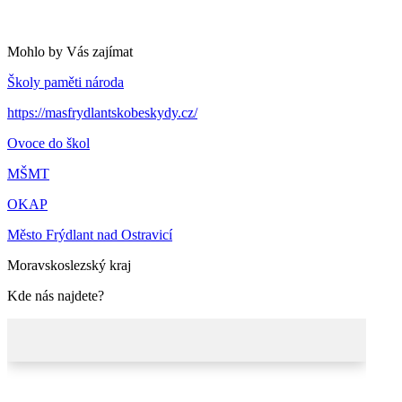
Mohlo by Vás zajímat
Školy paměti národa
https://masfrydlantskobeskydy.cz/
Ovoce do škol
MŠMT
OKAP
Město Frýdlant nad Ostravicí
Moravskoslezský kraj
Kde nás najdete?