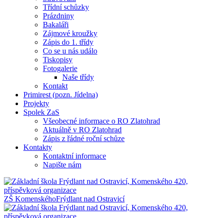
Třídní schůzky
Prázdniny
Bakaláři
Zájmové kroužky
Zápis do 1. třídy
Co se u nás událo
Tiskopisy
Fotogalerie
Naše třídy
Kontakt
Primirest (pozn. Jídelna)
Projekty
Spolek ZaS
Všeobecné informace o RO Zlatohrad
Aktuálně v RO Zlatohrad
Zápis z řádné roční schůze
Kontakty
Kontaktní informace
Napište nám
ZŠ Komenského
Frýdlant nad Ostravicí