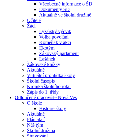
Všeobecné informace o ŠD
Dokumenty ŠD
Aktuálně ve školní družině
Učitelé
Žáci
Lyžařský výcvik
Volba povolání
Komeňák v akci
Ekotým
Žákovský parlament
Lašánek
Žákovské knížky
Aktuálně
Virtuální prohlídka školy
Školní časopis
Kronika školního roku
Zápis do 1. třídy
Odloučené pracoviště Nová Ves
O škole
Historie školy
Aktuálně
Plán akcí
Náš tým
Školní družina
Stravování