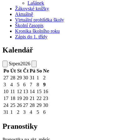
Lašánek
Žákovské knížky
Aktuálně
Virtuální prohlídka školy
Školní časopis
Kronika školního roku
Zápis do 1. třídy
Kalendář
Srpen
2026
Po
Út
St
Čt
Pá
So
Ne
27
28
29
30
31
1
2
3
4
5
6
7
8
9
10
11
12
13
14
15
16
17
18
19
20
21
22
23
24
25
26
27
28
29
30
31
1
2
3
4
5
6
Pranostiky
Pranostika na akt. měsíc