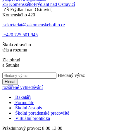
ZŠ Komenského
Frýdlant nad Ostravicí
ZŠ Frýdlant nad Ostravicí,
Komenského 420
sekretariat@zskomenskehofno.cz
+420 725 501 945
Škola zdravého
těla a rozumu
Zlatohrad
a Satinka
Hledaný výraz
Hledat
rozšířené vyhledávání
Bakaláři
Formuláře
Školní časopis
Školní poradenské pracoviště
Virtuální prohlídka
Prázdninový provoz: 8.00-13.00