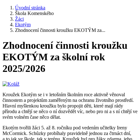
Úvodní stránka
Škola Komenského
Žáci
Ekotým
Zhodnocení činnosti kroužku EKOTÝM za...
Zhodnocení činnosti kroužku
EKOTÝM za školní rok
2025/2026
Kroužek Ekotým se i v letošním školním roce aktivně věnoval
činnostem a projektům zaměřeným na ochranu životního prostředí.
Hlavní myšlenkou kroužku bylo propojit děti, které mají rády
přírodu a chtějí se něco o ní dozvědět víc, nebo pro ni a s ní chtějí ve
svém volném čase něco dělat.
Ekotým tvořili žáci 5. až 8. ročníku pod vedením učitelky Ireny
McCormick. Schůzky probíhaly pravidelně jednou za čtrnáct dní,
a to jak ve škole, tak v terénu. Kroužek byl pro žáky zdarma, jeho