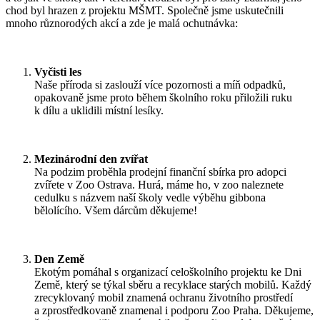
chod byl hrazen z projektu MŠMT. Společně jsme uskutečnili
mnoho různorodých akcí a zde je malá ochutnávka:
Vyčisti les
Naše příroda si zaslouží více pozornosti a míň odpadků,
opakovaně jsme proto během školního roku přiložili ruku
k dílu a uklidili místní lesíky.
Mezinárodní den zvířat
Na podzim proběhla prodejní finanční sbírka pro adopci
zvířete v Zoo Ostrava. Hurá, máme ho, v zoo naleznete
cedulku s názvem naší školy vedle výběhu gibbona
bělolícího. Všem dárcům děkujeme!
Den Země
Ekotým pomáhal s organizací celoškolního projektu ke Dni
Země, který se týkal sběru a recyklace starých mobilů. Každý
zrecyklovaný mobil znamená ochranu životního prostředí
a zprostředkovaně znamenal i podporu Zoo Praha. Děkujeme,