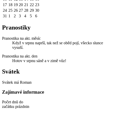
17
18
19
20
21
22
23
24
25
26
27
28
29
30
31
1
2
3
4
5
6
Pranostiky
Pranostika na akt. měsíc
Když v srpnu naprší, tak než se oběd pojí, všecko slunce
vysuší.
Pranostika na akt. den
Hotov v srpnu sáně a v zimě vůz!
Svátek
Svátek má
Roman
Zajímavé informace
Počet dnů do
začátku prázdnin