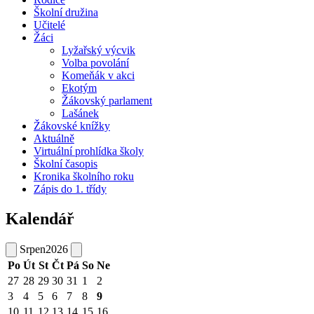
Školní družina
Učitelé
Žáci
Lyžařský výcvik
Volba povolání
Komeňák v akci
Ekotým
Žákovský parlament
Lašánek
Žákovské knížky
Aktuálně
Virtuální prohlídka školy
Školní časopis
Kronika školního roku
Zápis do 1. třídy
Kalendář
Srpen
2026
Po
Út
St
Čt
Pá
So
Ne
27
28
29
30
31
1
2
3
4
5
6
7
8
9
10
11
12
13
14
15
16