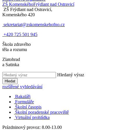
ZŠ Komenského
Frýdlant nad Ostravicí
ZŠ Frýdlant nad Ostravicí,
Komenského 420
sekretariat@zskomenskehofno.cz
+420 725 501 945
Škola zdravého
těla a rozumu
Zlatohrad
a Satinka
Hledaný výraz
Hledat
rozšířené vyhledávání
Bakaláři
Formuláře
Školní časopis
Školní poradenské pracoviště
Virtuální prohlídka
Prázdninový provoz: 8.00-13.00