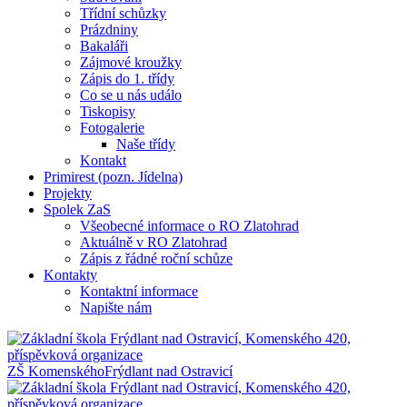
Třídní schůzky
Prázdniny
Bakaláři
Zájmové kroužky
Zápis do 1. třídy
Co se u nás událo
Tiskopisy
Fotogalerie
Naše třídy
Kontakt
Primirest (pozn. Jídelna)
Projekty
Spolek ZaS
Všeobecné informace o RO Zlatohrad
Aktuálně v RO Zlatohrad
Zápis z řádné roční schůze
Kontakty
Kontaktní informace
Napište nám
ZŠ Komenského
Frýdlant nad Ostravicí