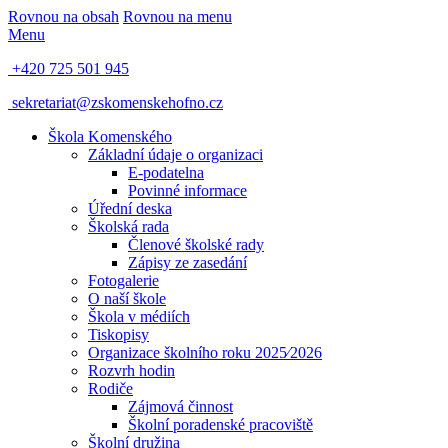
Rovnou na obsah
Rovnou na menu
Menu
+420 725 501 945
sekretariat@zskomenskehofno.cz
Škola Komenského
Základní údaje o organizaci
E-podatelna
Povinné informace
Úřední deska
Školská rada
Členové školské rady
Zápisy ze zasedání
Fotogalerie
O naší škole
Škola v médiích
Tiskopisy
Organizace školního roku 2025⁄2026
Rozvrh hodin
Rodiče
Zájmová činnost
Školní poradenské pracoviště
Školní družina