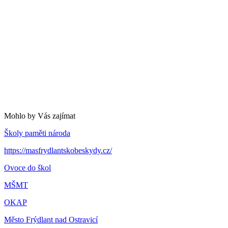
Mohlo by Vás zajímat
Školy paměti národa
https://masfrydlantskobeskydy.cz/
Ovoce do škol
MŠMT
OKAP
Město Frýdlant nad Ostravicí