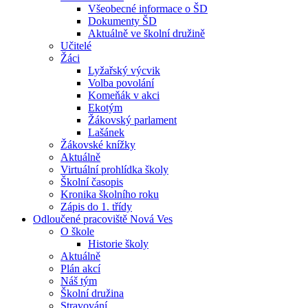
Všeobecné informace o ŠD
Dokumenty ŠD
Aktuálně ve školní družině
Učitelé
Žáci
Lyžařský výcvik
Volba povolání
Komeňák v akci
Ekotým
Žákovský parlament
Lašánek
Žákovské knížky
Aktuálně
Virtuální prohlídka školy
Školní časopis
Kronika školního roku
Zápis do 1. třídy
Odloučené pracoviště Nová Ves
O škole
Historie školy
Aktuálně
Plán akcí
Náš tým
Školní družina
Stravování