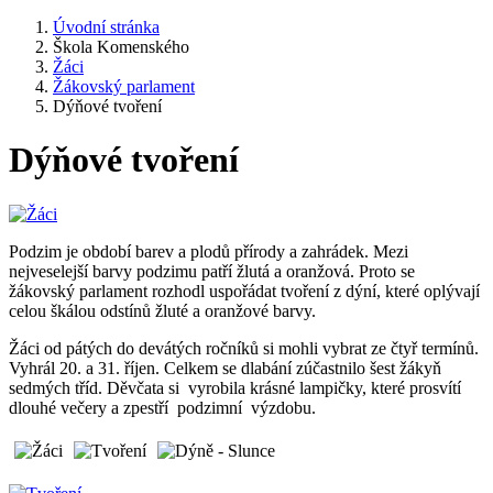
Úvodní stránka
Škola Komenského
Žáci
Žákovský parlament
Dýňové tvoření
Dýňové tvoření
Podzim je období barev a plodů přírody a zahrádek. Mezi
nejveselejší barvy podzimu patří žlutá a oranžová. Proto se
žákovský parlament rozhodl uspořádat tvoření z dýní, které oplývají
celou škálou odstínů žluté a oranžové barvy.
Žáci od pátých do devátých ročníků si mohli vybrat ze čtyř termínů.
Vyhrál 20. a 31. říjen. Celkem se dlabání zúčastnilo šest žákyň
sedmých tříd. Děvčata si vyrobila krásné lampičky, které prosvítí
dlouhé večery a zpestří podzimní výzdobu.