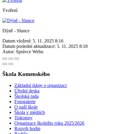
Tvoření
Dýně - Slunce
Datum vložení:
5. 11. 2025 8:16
Datum poslední aktualizace:
5. 11. 2025 8:18
Autor:
Správce Webu
Škola Komenského
Základní údaje o organizaci
Úřední deska
Školská rada
Fotogalerie
O naší škole
Škola v médiích
Tiskopisy
Organizace školního roku 2025⁄2026
Rozvrh hodin
Rodiče